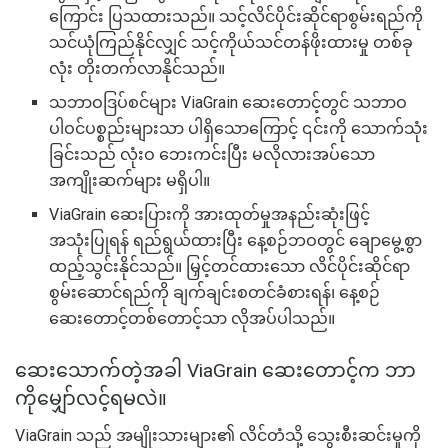
ကြောင်း ပြသထားသည်။ သင့်လိင်ပိုင်းဆိုင်ရာစွမ်းရည်ကို
သင်ယုံကြည်နိုင်လျှင် သင့်ကိုယ်သင်တန်ဖိုးထားမှု တစ်ခု
လုံး တိုးတက်လာနိုင်သည်။
သဘာဝဒြပ်စင်များ ViaGrain ဆေးတောင့်တွင် သဘာဝ
ပါဝင်ပစ္စည်းများသာ ပါရှိသောကြောင့် ၎င်းကို သောက်သုံး
ခြင်းသည် လုံးဝ ဘေးကင်းပြီး မလိုလားအပ်သော
အကျိုးဆက်များ မရှိပါ။
ViaGrain ဆေးပြားကို အားထုတ်မှုအနည်းဆုံးဖြင့်
အသုံးပြုရန် ရည်ရွယ်ထားပြီး နေ့စဉ်ဘဝတွင် ချောမွေ့စွာ
ထည့်သွင်းနိုင်သည်။ မြှင့်တင်ထားသော လိင်ပိုင်းဆိုင်ရာ
စွမ်းဆောင်ရည်ကို ချက်ချင်းစတင်ခံစားရန်၊ နေ့စဉ်
ဆေးတောင့်တစ်တောင့်သာ လိုအပ်ပါသည်။
ဆေးသောက်တဲ့အခါ ViaGrain ဆေးတောင့်က ဘာ
ကိုမျှော်လင့်ရမလဲ။
ViaGrain သည် အမျိုးသားများ၏ လိင်တံသို့ သွေးစီးဆင်းမှုကို