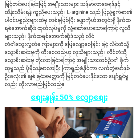
မြှင့်တင်ပေးခြင်းဖြင့် အမျိုးသားများ သန်မာလာစေရန်နှင့်
ထိန်းသိမ်းရန် ကူညီပေးသည်။ L-arginine သည် ဖြည့်စွက်စာ၏
ပါဝင်ပစ္စည်းများထဲမှ တစ်ခုဖြစ်ပြီး ခန္ဓာကိုယ်အတွင်းရှိ နိုက်ထ
ရစ်အောက်ဆိုဒ် ထုတ်လုပ်မှုကို လှုံ့ဆော်ပေးသောကြောင့် လူသိ
များသည်။ နိုက်ထရစ်အောက်ဆိုဒ်သည် လိင်
တံ၏သွေးလွှတ်ကြောများကို ပြေလျော့စေခြင်းဖြင့် လိင်တံသို့
သွေးစီးဆင်းမှုကို တိုးစေသည်ဟု လူသိများသည်။ လိင်တံသို့
သွေးစီးဆင်းမှု တိုးလာခြင်းကြောင့် အမျိုးသားတစ်ဦး၏ စိုက်
ထူမှုသည် ပိုမိုသန်မာလာပြီး ကြာရှည်ခံနိုင်ကာ လက်တွဲဖော်နှစ်
ဦးစလုံး၏ ချစ်ခြင်းမေတ္တာကို မြှင့်တင်ပေးနိုင်သော ပျော်ရွှင်မှု
လည်း တိုးလာမည်ဖြစ်သည်။
စျေးနှုန်း 50% လျှော့စျေး