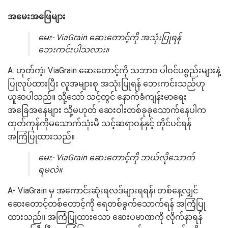
အမေးအဖြေများ
မေး- ViaGrain ဆေးတောင့်ကို အသုံးပြုရန်
ဘေးကင်းပါသလား။
A: ဟုတ်ကဲ့၊ ViaGrain ဆေးတောင့်ကို သဘာဝ ပါဝင်ပစ္စည်းများနဲ့
ပြုလုပ်ထားပြီး လူအများစု အသုံးပြုရန် ဘေးကင်းသည်ဟု
ယူဆပါသည်။ သို့သော် သင့်တွင် နောက်ခံကျန်းမာရေး
အခြေအနေများ သို့မဟုတ် ဆေးဝါးတစ်ခုခုသောက်နေပါက
ထုတ်ကုန်ကိုမသောက်သုံးမီ သင့်ဆရာဝန်နှင့် တိုင်ပင်ရန်
အကြံပြုထားသည်။
မေး- ViaGrain ဆေးတောင့်ကို ဘယ်လိုသောက်
ရမလဲ။
A- ViaGrain မှ အကောင်းဆုံးရလဒ်များရရန်၊ တစ်နေ့လျှင်
ဆေးတောင့်တစ်တောင့်ကို ရေတစ်ခွက်သောက်ရန် အကြံပြု
ထားသည်။ အကြံပြုထားသော ဆေးပမာဏကို လိုက်နာရန်