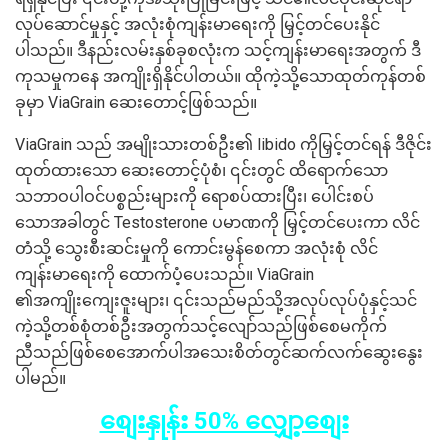
လုပ်ဆောင်မှုနှင့် အလုံးစုံကျန်းမာရေးကို မြှင့်တင်ပေးနိုင်
ပါသည်။ ဒီနည်းလမ်းနှစ်ခုစလုံးက သင့်ကျန်းမာရေးအတွက် ဒီ
ကုသမှုကနေ အကျိုးရှိနိုင်ပါတယ်။ ထိုကဲ့သို့သောထုတ်ကုန်တစ်
ခုမှာ ViaGrain ဆေးတောင့်ဖြစ်သည်။
ViaGrain သည် အမျိုးသားတစ်ဦး၏ libido ကိုမြှင့်တင်ရန် ဒီဇိုင်း
ထုတ်ထားသော ဆေးတောင့်ပုံစံ၊ ၎င်းတွင် ထိရောက်သော
သဘာဝပါဝင်ပစ္စည်းများကို ရောစပ်ထားပြီး၊ ပေါင်းစပ်
သောအခါတွင် Testosterone ပမာဏကို မြှင့်တင်ပေးကာ လိင်
တံသို့ သွေးစီးဆင်းမှုကို ကောင်းမွန်စေကာ အလုံးစုံ လိင်
ကျန်းမာရေးကို ထောက်ပံ့ပေးသည်။ ViaGrain
၏အကျိုးကျေးဇူးများ၊ ၎င်းသည်မည်သို့အလုပ်လုပ်ပုံနှင့်သင်
ကဲ့သို့တစ်စုံတစ်ဦးအတွက်သင့်လျော်သည်ဖြစ်စေမကိုက်
ညီသည်ဖြစ်စေအောက်ပါအသေးစိတ်တွင်ဆက်လက်ဆွေးနွေး
ပါမည်။
စျေးနှုန်း 50% လျှော့စျေး