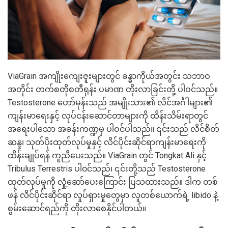
ViaGrain အကျိုးကျေးဇူးများတွင် ခန္ဓာကိုယ်အတွင်း သဘာဝ
အတိုင်း တက်စတိုစတီရုန်း ပမာဏ တိုးလာခြင်းတို့ ပါဝင်သည်။
Testosterone ဟော်မုန်းသည် အမျိုးသား၏ လိင်အင်္ဂါများ၏
ကျန်းမာရေးနှင့် လုပ်ငန်းဆောင်တာများကို ထိန်းသိမ်းရာတွင်
အရေးပါသော အခန်းကဏ္ဍမှ ပါဝင်ပါသည်။ ၎င်းသည် လိင်စိတ်
ဆန္ဒ၊ သုတ်ပိုးထုတ်လုပ်မှုနှင့် လိင်ပိုင်းဆိုင်ရာကျန်းမာရေးကို
ထိန်းချုပ်ရန် ကူညီပေးသည်။ ViaGrain တွင် Tongkat Ali နှင့်
Tribulus Terrestris ပါ၀င်သည်၊ ၎င်းတို့သည် Testosterone
ထုတ်လုပ်မှုကို လှုံ့ဆော်ပေးကြောင်း ပြသထားသည်။ ဒါက တစ်
ဖန် လိင်ပိုင်းဆိုင်ရာ လှုပ်ရှားမှုတွေမှာ လူတစ်ယောက်ရဲ့ libido နဲ့
စွမ်းဆောင်ရည်ကို တိုးလာစေနိုင်ပါတယ်။