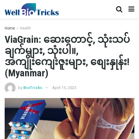
Home
Health
ViaGrain: ဆေးတောင့်, သုံးသပ်
ချက်များ, သုံးပါ။,
အကျိုးကျေးဇူးများ, စျေးနှုန်း!
(Myanmar)
by
BioTricks
April 15, 2023