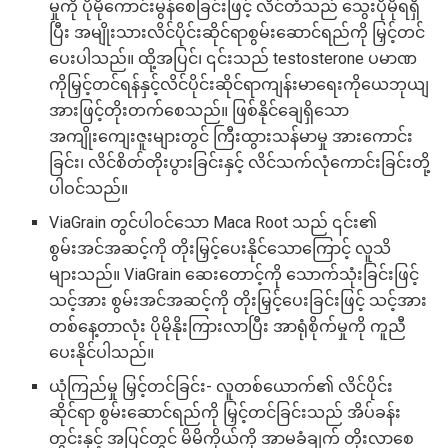
မှုကို ပိုမိုကောင်းမွန်စေခြင်းဖြင့် လိင်တံသည် သွေးပိုမိုရရှိ
ပြီး အမျိုးသားလိင်ပိုင်းဆိုင်ရာစွမ်းဆောင်ရည်ကို မြှင့်တင်
ပေးပါသည်။ ထို့အပြင်၊ ၎င်းသည် testosterone ပမာဏ
ကိုမြှင့်တင်ရန်နှင့်လိင်ပိုင်းဆိုင်ရာကျန်းမာရေးကိုယေဘုယျ
အားဖြင့်တိုးတက်စေသည်။ ဖြစ်နိုင်ချေရှိသော
အကျိုးကျေးဇူးများတွင် ကြီးထွားသန်မာမှု အားကောင်း
ခြင်း၊ လိင်စိတ်တိုးပွားခြင်းနှင့် လိင်သက်လုံကောင်းခြင်းတို့
ပါဝင်သည်။
ViaGrain တွင်ပါဝင်သော Maca Root သည် ၎င်း၏
စွမ်းအင်အဆင့်ကို တိုးမြှင့်ပေးနိုင်သောကြောင့် လူသိ
များသည်။ ViaGrain ဆေးတောင့်ကို သောက်သုံးခြင်းဖြင့်
သင့်အား စွမ်းအင်အဆင့်ကို တိုးမြှင့်ပေးခြင်းဖြင့် သင့်အား
တစ်နေ့တာလုံး ပိုမိုနိုးကြားလာပြီး အာရုံစိုက်မှုကို ကူညီ
ပေးနိုင်ပါသည်။
ယုံကြည်မှု မြှင့်တင်ခြင်း- လူတစ်ယောက်၏ လိင်ပိုင်း
ဆိုင်ရာ စွမ်းဆောင်ရည်ကို မြှင့်တင်ခြင်းသည် အိပ်ခန်း
တွင်းနှင့် အပြင်တွင် မိမိကိုယ်ကို အာမခံချက် တိုးလာစေ