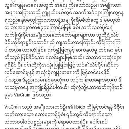
သူ၏ကျန်းမာရေးအတွက် အရေးကြီးသော်လည်း၊ အမျိုးသား
အများအပြားသည် ဤနယ်ပယ်တွင် အခက်အခဲများကြုံတွေ့နေ
ရသည်။ နှစ်တွေကြာလာတာနဲ့အမျှ စိုးရိမ်စိတ်တွေ ဒါမှမဟုတ်
တခြားအချက်တစ်ခုခုကြောင့်ပဲဖြစ်ဖြစ်၊ သက်လတ်ပိုင်းနဲ့
သက်ကြီးပိုင်းအမျိုးသားတော်တော်များများဟာ သူတို့ရဲ့လိင်
ပိုင်းဆိုင်ရာစွမ်းဆောင်ရည် ကျဆင်းလာကြောင်း တိုင်ကြားကြ
ပါတယ်။ ယားယံခြင်း၊ ရှက်ရွံ့ခြင်းနှင့် ဆက်နွယ်မှု တင်းမာခြင်း
တို့သည် ဖြစ်နိုင်သော ရလဒ်များဖြစ်သည်။ သဘာဝကုထုံးများ
ရရှိနိုင်ပြီး ၎င်းတို့ကိုအသုံးပြုခြင်းဖြင့် သင်၏လိင်ပိုင်းဆိုင်ရာ
လုပ်ဆောင်မှုနှင့် အလုံးစုံကျန်းမာရေးကို မြှင့်တင်ပေးနိုင်
ပါသည်။ ဒီနည်းလမ်းနှစ်ခုစလုံးက သင့်ကျန်းမာရေးအတွက် ဒီ
ကုသမှုကနေ အကျိုးရှိနိုင်ပါတယ်။ ထိုကဲ့သို့သောထုတ်ကုန်တစ်
ခုမှာ ViaGrain ဖြစ်သည်။
ViaGrain သည် အမျိုးသားတစ်ဦး၏ libido ကိုမြှင့်တင်ရန် ဒီဇိုင်း
ထုတ်ထားသော ဆေးတောင့်ပုံစံ၊ ၎င်းတွင် ထိရောက်သော
သဘာဝပါဝင်ပစ္စည်းများကို ရောစပ်ထားပြီး၊ ပေါင်းစပ်