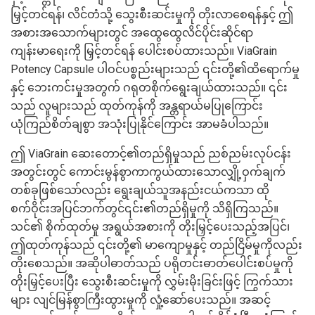
မြှင့်တင်ရန်၊ လိင်တံသို့ သွေးစီးဆင်းမှုကို တိုးလာစေရန်နှင့် ဤ
အစားအသောက်များတွင် အထွေထွေလိင်ပိုင်းဆိုင်ရာ
ကျန်းမာရေးကို မြှင့်တင်ရန် ပေါင်းစပ်ထားသည်။ ViaGrain
Potency Capsule ပါဝင်ပစ္စည်းများသည် ၎င်းတို့၏ထိရောက်မှု
နှင့် ဘေးကင်းမှုအတွက် ဂရုတစိုက်ရွေးချယ်ထားသည်။ ၎င်း
သည် လူများသည် ထုတ်ကုန်ကို အန္တရာယ်မပြုကြောင်း
ယုံကြည်စိတ်ချစွာ အသုံးပြုနိုင်ကြောင်း အာမခံပါသည်။
ဤ ViaGrain ဆေးတောင့်၏တည်ရှိမှုသည် ညစ်ညမ်းလုပ်ငန်း
အတွင်းတွင် ကောင်းမွန်စွာကာကွယ်ထားသောလျှို့ဝှက်ချက်
တစ်ခုဖြစ်သော်လည်း ရွေးချယ်သူအနည်းငယ်ကသာ ထို
စက်ဝိုင်းအပြင်ဘက်တွင်၎င်း၏တည်ရှိမှုကို သိရှိကြသည်။
သင်၏ စိုက်ထုတ်မှု အရွယ်အစားကို တိုးမြှင့်ပေးသည့်အပြင်၊
ဤထုတ်ကုန်သည် ၎င်းတို့၏ မာကျောမှုနှင့် တည်ငြိမ်မှုကိုလည်း
တိုးစေသည်။ အဆိုပါဓာတ်သည် ပရိုတင်းဓာတ်ပေါင်းစပ်မှုကို
တိုးမြှင့်ပေးပြီး သွေးစီးဆင်းမှုကို လွှမ်းမိုးခြင်းဖြင့် ကြွက်သား
များ လျင်မြန်စွာကြီးထွားမှုကို လှုံ့ဆော်ပေးသည်။ အဆင့်