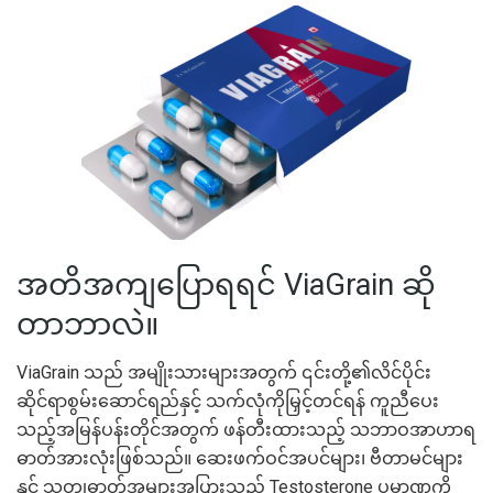
အတိအကျပြောရရင် ViaGrain ဆို
တာဘာလဲ။
ViaGrain သည် အမျိုးသားများအတွက် ၎င်းတို့၏လိင်ပိုင်း
ဆိုင်ရာစွမ်းဆောင်ရည်နှင့် သက်လုံကိုမြှင့်တင်ရန် ကူညီပေး
သည့်အမြန်ပန်းတိုင်အတွက် ဖန်တီးထားသည့် သဘာဝအာဟာရ
ဓာတ်အားလုံးဖြစ်သည်။ ဆေးဖက်ဝင်အပင်များ၊ ဗီတာမင်များ
နှင့် သတ္တုဓာတ်အများအပြားသည် Testosterone ပမာဏကို