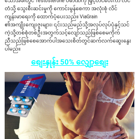
သောအခါတွင် Testosterone ပမာဏကို မြှင့်တင်ပေးကာ လိင်
တံသို့ သွေးစီးဆင်းမှုကို ကောင်းမွန်စေကာ အလုံးစုံ လိင်
ကျန်းမာရေးကို ထောက်ပံ့ပေးသည်။ ViaGrain
၏အကျိုးကျေးဇူးများ၊ ၎င်းသည်မည်သို့အလုပ်လုပ်ပုံနှင့်သင်
ကဲ့သို့တစ်စုံတစ်ဦးအတွက်သင့်လျော်သည်ဖြစ်စေမကိုက်
ညီသည်ဖြစ်စေအောက်ပါအသေးစိတ်တွင်ဆက်လက်ဆွေးနွေး
ပါမည်။
စျေးနှုန်း 50% လျှော့စျေး