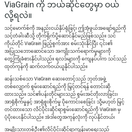
ViaGrain ကို ဘယ်ဆိုင်တွေမှာ ဝယ်
လို့ရလဲ။
သင့်မောက်စ်ကို အနည်းငယ်နှိပ်ရုံဖြင့်၊ ဤအံ့ဖွယ်အဖျော်ရည်ကို
သင့်တံခါးဆီသို့ တိုက်ရိုက်ပို့ဆောင်နိုင်မည်ဖြစ်သည်။ သင်
ကိုယ်တိုင် ViaGrain ဖြည့်စွက်အား စမ်းသုံးနိုင်ပြီး ၎င်း၏
အပြုသဘောဆောင်သော အကျိုးသက်ရောက်မှုများကို
တွေ့ကြုံခံစားနိုင်ပါသည်။ ရလဒ်များကို ကျေနပ်ပါက သင်သည်
ထုတ်ကုန်ကို ဆက်လက်ဝယ်ယူနိုင်ပါသည်။
ဆန်းသစ်သော ViaGrain ဆေးတောင့်သည် ဘုတ်အဖွဲ့
တစ်လျှောက် စွမ်းဆောင်ရည်ကို မြှင့်တင်ရန် တောင်းဆို
ထားသည်။ သင်၏ပန်းတိုင်များသည် စွမ်းအင်တိုးလာခြင်း၊
အာရုံစိုက်မှုနှင့် အာရုံစူးစိုက်မှု ပိုကောင်းစေခြင်း သို့မဟုတ် မြှင့်
တင်ထားသော လိင်ပိုင်းဆိုင်ရာစွမ်းဆောင်ရည်ကို ViaGrain မှ
ပံ့ပိုးပေးနိုင်ပါသည်။ အဲဒါတွေအကုန်လုံးကို လုပ်နိုင်တယ်၊
အမျိုးသားတစ်ဦး၏လိင်ပိုင်းဆိုင်ရာကျန်းမာရေးသည်