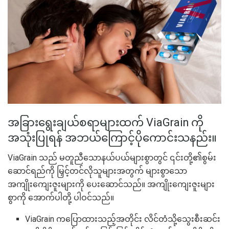
အခြားရွေးချယ်စရာများထက် ViaGrain ကို
အသုံးပြုရန် အဘယ်ကြောင့်ပိုကောင်းသနည်း။
ViaGrain သည် မတူညီသောနယ်ပယ်များစွာတွင် ၎င်းတို့၏စွမ်း
ဆောင်ရည်ကို မြှင့်တင်လိုသူများအတွက် များစွာသော
အကျိုးကျေးဇူးများကို ပေးဆောင်သည်။ အကျိုးကျေးဇူးများ
စွာကို အောက်ပါတို့ ပါဝင်သည်။
ViaGrain ကပြောထားသည့်အတိုင်း လိင်တံသို့သွေးစီးဆင်း