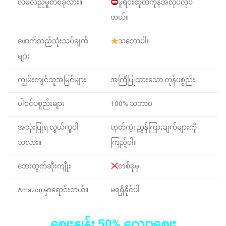
လိမ်လည်မှုတစ်ခုလား။
မူရင်းထုတ်ကုန်အလုပ်လုပ်
တယ်။
ဖောက်သည်သုံးသပ်ချက်
သဘောပါ။
များ
ကျွမ်းကျင်သူအမြင်များ
အကြံပြုထားသော ကုန်ပစ္စည်း
ပါဝင်ပစ္စည်းများ
100% သဘာဝ
အသုံးပြုရ လွယ်ကူပါ
ဟုတ်ကဲ့၊ ညွှန်ကြားချက်များကို
သလား။
ကြည့်ပါ။
ဘေးထွက်ဆိုးကျိုး
တစ်ခုမှ
Amazon မှာရောင်းတယ်။
မရရှိနိုင်ပါ
စျေးနှုန်း 50% လျှော့စျေး