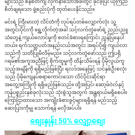
များသည် စနစ်တကျ လိုက်နာသောအခါတွင် ခိုင်ခံ့ပြီး ယုံကြည်
စိတ်ချရသော ဖွဲ့စည်းပုံကို ထုတ်ပေးနိုင်သည်။
မင်းရဲ့ ကြီးမားတဲ့ လိင်တံကို လုပ်ရပ်တစ်လျှောက်လုံး သူ့
အတွင်းပိုင်းကို ရွှေ့လိုက်တဲ့အခါ သင့်လက်တွဲဖော်ရဲ့ ညည်းညူ
သံတွေနဲ့ ကျယ်လောင်မှုကို စတင်ခံစားရကြောင်း ညွှန်ပြနေပါ
တယ်။ ရက်သတ္တပတ်အနည်းငယ်အတွင်း အရပ်ပို၍ ကျယ်လာ
သည်ကို သတိပြုမိလိမ့်မည်။ သင့်လက်တွဲဖော်သည် ဤပရို
ဂရမ်၏အကူအညီဖြင့် စိုက်ထူမှုကို ထိန်းသိမ်းရန် ပိုမိုလွယ်ကူ
သည့်အချိန်ကို ရရှိမည်ဖြစ်ပြီး ရလဒ်အနေဖြင့် သင်နှစ်ဦးစလုံး
သည် ပိုမိုကျေနပ်စရာကောင်းသော လိင်ပိုင်းဆိုင်ရာ
အတွေ့အကြုံကို ရရှိမည်ဖြစ်သည်။ ထို့အပြင်၊ ဆော့ဖ်ဝဲလ်နှင့်
ကုန်ပစ္စည်းနှစ်ခုလုံးသည် သုံးစွဲသူအတွက် အန္တရာယ်မရှိစေပါ။
ကြော်ငြာထားသော အကျိုးခံစားခွင့်များရရှိရန် မည်သည့်
ဆေးပြားကိုမျှ သောက်ရန် မလိုအပ်ပါ။
စျေးနှုန်း 50% လျှော့စျေး