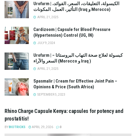
Urofarm | الكبسولة، التعليقات، السعر، الفوائد،
التأثير، العمل، المكونات (Iraq و Morocco)
APRIL 21, 2025
Cardizoom | Capsule for Blood Pressure
(Hypertension) Control (UG, IN)
JULY 9, 2024
Urofarm | كبسولة لعلاج صحة التهاب البروستاتا –
السعر والآراء (Morocco و Iraq )
APRIL 21, 2025
Spasmalir | Cream for Effective Joint Pain –
Opinions & Price (South Africa)
SEPTEMBER 5, 2023
Rhino Charge Capsule Kenya: capsules for potency and
prostatitis!
BY
BIOTRICKS
APRIL 29, 2026
0