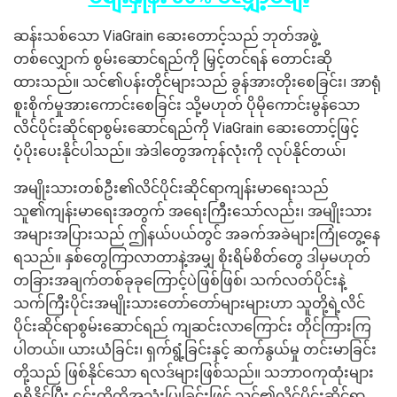
ဆန်းသစ်သော ViaGrain ဆေးတောင့်သည် ဘုတ်အဖွဲ့
တစ်လျှောက် စွမ်းဆောင်ရည်ကို မြှင့်တင်ရန် တောင်းဆို
ထားသည်။ သင်၏ပန်းတိုင်များသည် ခွန်အားတိုးစေခြင်း၊ အာရုံ
စူးစိုက်မှုအားကောင်းစေခြင်း သို့မဟုတ် ပိုမိုကောင်းမွန်သော
လိင်ပိုင်းဆိုင်ရာစွမ်းဆောင်ရည်ကို ViaGrain ဆေးတောင့်ဖြင့်
ပံ့ပိုးပေးနိုင်ပါသည်။ အဲဒါတွေအကုန်လုံးကို လုပ်နိုင်တယ်၊
အမျိုးသားတစ်ဦး၏လိင်ပိုင်းဆိုင်ရာကျန်းမာရေးသည်
သူ၏ကျန်းမာရေးအတွက် အရေးကြီးသော်လည်း၊ အမျိုးသား
အများအပြားသည် ဤနယ်ပယ်တွင် အခက်အခဲများကြုံတွေ့နေ
ရသည်။ နှစ်တွေကြာလာတာနဲ့အမျှ စိုးရိမ်စိတ်တွေ ဒါမှမဟုတ်
တခြားအချက်တစ်ခုခုကြောင့်ပဲဖြစ်ဖြစ်၊ သက်လတ်ပိုင်းနဲ့
သက်ကြီးပိုင်းအမျိုးသားတော်တော်များများဟာ သူတို့ရဲ့လိင်
ပိုင်းဆိုင်ရာစွမ်းဆောင်ရည် ကျဆင်းလာကြောင်း တိုင်ကြားကြ
ပါတယ်။ ယားယံခြင်း၊ ရှက်ရွံ့ခြင်းနှင့် ဆက်နွယ်မှု တင်းမာခြင်း
တို့သည် ဖြစ်နိုင်သော ရလဒ်များဖြစ်သည်။ သဘာဝကုထုံးများ
ရရှိနိုင်ပြီး ၎င်းတို့ကိုအသုံးပြုခြင်းဖြင့် သင်၏လိင်ပိုင်းဆိုင်ရာ