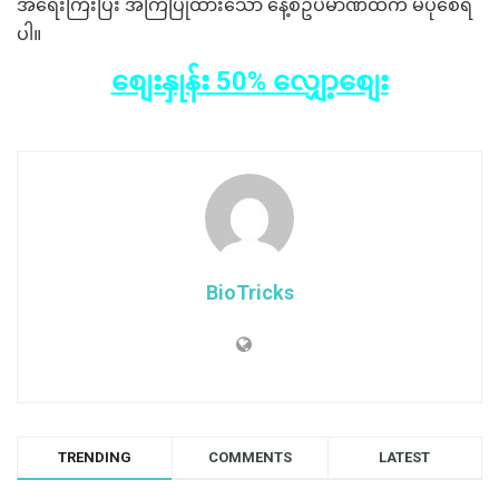
အရေးကြီးပြီး အကြံပြုထားသော နေ့စဥ်ပမာဏထက် မပိုစေရ
ပါ။
စျေးနှုန်း 50% လျှော့စျေး
BioTricks
TRENDING
COMMENTS
LATEST