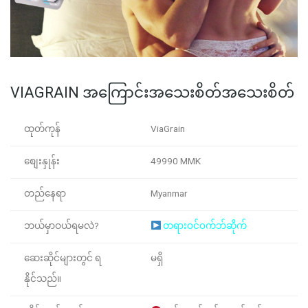
VIAGRAIN အကြောင်းအသေးစိတ်အသေးစိတ်
ထုတ်ကုန်
ViaGrain
စျေးနှုန်း
49990 MMK
တည်နေရာ
Myanmar
ဘယ်မှာဝယ်ရမလဲ?
တရားဝင်ဝက်ဘ်ဆိုက်
ဆေးဆိုင်များတွင် ရ
မရှိ
နိုင်သည်။