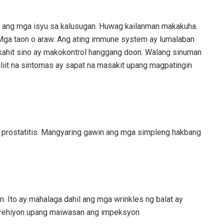
n ang mga isyu sa kalusugan. Huwag kailanman makakuha.
 Mga taon o araw. Ang ating immune system ay lumalaban
kahit sino ay makokontrol hanggang doon. Walang sinuman
iliit na sintomas ay sapat na masakit upang magpatingin
 prostatitis. Mangyaring gawin ang mga simpleng hakbang
n. Ito ay mahalaga dahil ang mga wrinkles ng balat ay
t rehiyon upang maiwasan ang impeksyon.