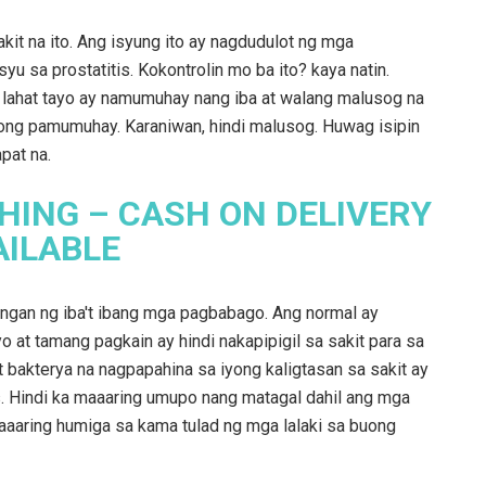
it na ito. Ang isyung ito ay nagdudulot ng mga
u sa prostatitis. Kokontrolin mo ba ito? kaya natin.
 lahat tayo ay namumuhay nang iba at walang malusog na
yong pamumuhay. Karaniwan, hindi malusog. Huwag isipin
pat na.
HING – CASH ON DELIVERY
AILABLE
gan ng iba't ibang mga pagbabago. Ang normal ay
at tamang pagkain ay hindi nakapipigil sa sakit para sa
 bakterya na nagpapahina sa iyong kaligtasan sa sakit ay
ss. Hindi ka maaaring umupo nang matagal dahil ang mga
aaaring humiga sa kama tulad ng mga lalaki sa buong