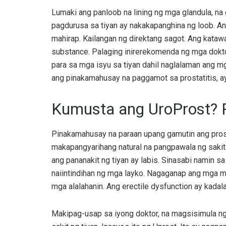
Lumaki ang panloob na lining ng mga glandula, na
pagdurusa sa tiyan ay nakakapanghina ng loob. 
mahirap. Kailangan ng direktang sagot. Ang kataw
substance. Palaging inirerekomenda ng mga dokto
para sa mga isyu sa tiyan dahil naglalaman ang m
ang pinakamahusay na paggamot sa prostatitis, a
Kumusta ang UroProst? 
Pinakamahusay na paraan upang gamutin ang prosta
makapangyarihang natural na pangpawala ng sakit
ang pananakit ng tiyan ay labis. Sinasabi namin sa
naiintindihan ng mga layko. Nagaganap ang mga m
mga alalahanin. Ang erectile dysfunction ay kadala
Makipag-usap sa iyong doktor, na magsisimula ng 