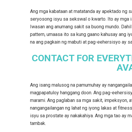
Ang mga kabataan at matatanda ay apektado ng sak
seryosong isyu sa sekswal o kwarto. Ito ay mga isy
Iwasan ang anumang sakit sa buong mundo. Dahil
pattern, umaasa ito sa kung gaano kahusay ang i
na ang pagkain ng mabuti at pag-eehersisyo ay sa
CONTACT FOR EVERYT
AV
Ang isang malusog na pamumuhay ay nangangailan
magpapatuloy hanggang doon. Ang pag-eehersisyo 
marami. Ang paglaban sa mga sakit, impeksyon, at
nangangailangan ng lahat ng iyong lakas at fitne
isyu sa prostate ay nakakahiya. Ang mga tao ay m
tambak.