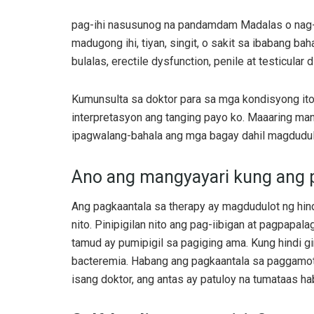
pag-ihi nasusunog na pandamdam Madalas o nag-aal
madugong ihi, tiyan, singit, o sakit sa ibabang ba
bulalas, erectile dysfunction, penile at testicular 
Kumunsulta sa doktor para sa mga kondisyong ito.
interpretasyon ang tanging payo ko. Maaaring mang
ipagwalang-bahala ang mga bagay dahil magdudulo
Ano ang mangyayari kung ang pr
Ang pagkaantala sa therapy ay magdudulot ng hi
nito. Pinipigilan nito ang pag-iibigan at pagpa
tamud ay pumipigil sa pagiging ama. Kung hindi gin
bacteremia. Habang ang pagkaantala sa paggamot 
isang doktor, ang antas ay patuloy na tumataas h