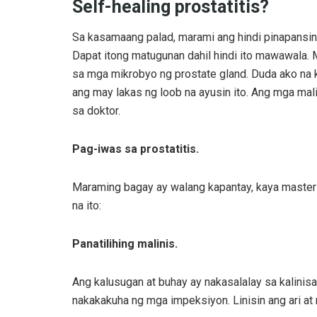
Self-healing prostatitis?
Sa kasamaang palad, marami ang hindi pinapansi
Dapat itong matugunan dahil hindi ito mawawala.
sa mga mikrobyo ng prostate gland. Duda ako na 
ang may lakas ng loob na ayusin ito. Ang mga mal
sa doktor.
Pag-iwas sa prostatitis.
Maraming bagay ay walang kapantay, kaya master
na ito:
Panatilihing malinis.
Ang kalusugan at buhay ay nakasalalay sa kalinisa
nakakakuha ng mga impeksiyon. Linisin ang ari a