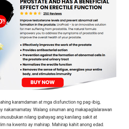
hing karamdaman at mga disfunction ng pag-ibig,
is ay nakamamatay. Walang sinuman ang makapaglalarawan
inusubukan nilang ipahayag ang kanilang sakit at
lim na kwento ay mahirap. Mahirap kahit anong edad.