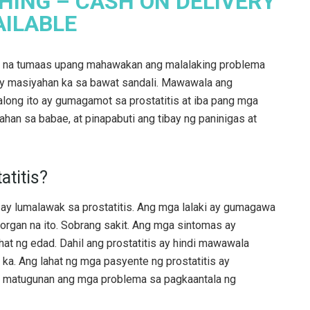
HING – CASH ON DELIVERY
AILABLE
pat na tumaas upang mahawakan ang malalaking problema
ay masiyahan ka sa bawat sandali. Mawawala ang
halong ito ay gumagamot sa prostatitis at iba pang mga
han sa babae, at pinapabuti ang tibay ng paninigas at
titis?
 ay lumalawak sa prostatitis. Ang mga lalaki ay gumagawa
 organ na ito. Sobrang sakit. Ang mga sintomas ay
ahat ng edad. Dahil ang prostatitis ay hindi mawawala
 ka. Ang lahat ng mga pasyente ng prostatitis ay
g matugunan ang mga problema sa pagkaantala ng