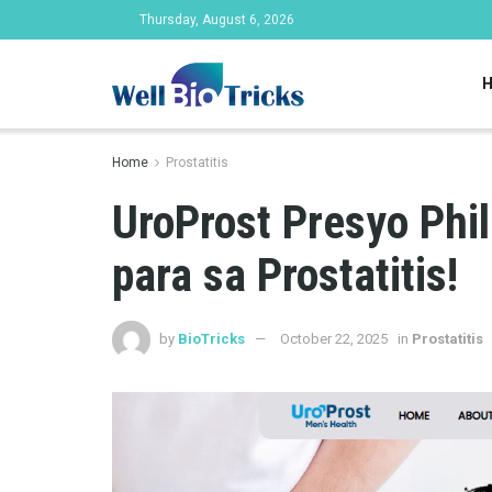
Thursday, August 6, 2026
Home
Prostatitis
UroProst Presyo Phi
para sa Prostatitis!
by
BioTricks
October 22, 2025
in
Prostatitis