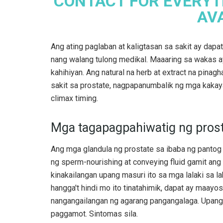
CONTACT FOR EVERYT
AV
Ang ating paglaban at kaligtasan sa sakit ay da
nang walang tulong medikal. Maaaring sa wakas 
kahihiyan. Ang natural na herb at extract na pinag
sakit sa prostate, nagpapanumbalik ng mga kakaya
climax timing.
Mga tagapagpahiwatig ng prosta
Ang mga glandula ng prostate sa ibaba ng pantog
ng sperm-nourishing at conveying fluid gamit ang
kinakailangan upang masuri ito sa mga lalaki sa l
hangga't hindi mo ito tinatahimik, dapat ay maayos
nangangailangan ng agarang pangangalaga. Upan
paggamot. Sintomas sila.