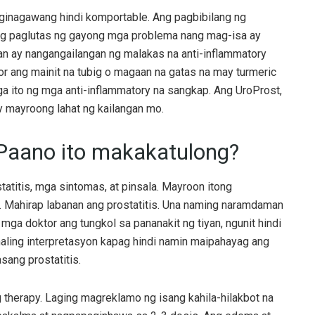
 ginagawang hindi komportable. Ang pagbibilang ng
Ang paglutas ng gayong mga problema nang mag-isa ay
an ay nangangailangan ng malakas na anti-inflammatory
r ang mainit na tubig o magaan na gatas na may turmeric
ga ito ng mga anti-inflammatory na sangkap. Ang UroProst,
y mayroong lahat ng kailangan mo.
Paano ito makakatulong?
titis, mga sintomas, at pinsala. Mayroon itong
. Mahirap labanan ang prostatitis. Una naming naramdaman
 mga doktor ang tungkol sa pananakit ng tiyan, ngunit hindi
aling interpretasyon kapag hindi namin maipahayag ang
sang prostatitis.
therapy. Laging magreklamo ng isang kahila-hilakbot na