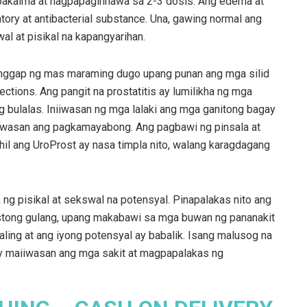
gpapakalma at nagpapaginhawa sa 2-3 dosis. Ang edema at
y at antibacterial substance. Una, gawing normal ang
al at pisikal na kapangyarihan.
atanggap ng mas maraming dugo upang punan ang mga silid
tions. Ang pangit na prostatitis ay lumilikha ng mga
g bulalas. Iniiwasan ng mga lalaki ang mga ganitong bagay
abawasan ang pagkamayabong. Ang pagbawi ng pinsala at
hil ang UroProst ay nasa timpla nito, walang karagdagang
g pisikal at sekswal na potensyal. Pinapalakas nito ang
stong gulang, upang makabawi sa mga buwan ng pananakit
ling at ang iyong potensyal ay babalik. Isang malusog na
ay maiiwasan ang mga sakit at magpapalakas ng