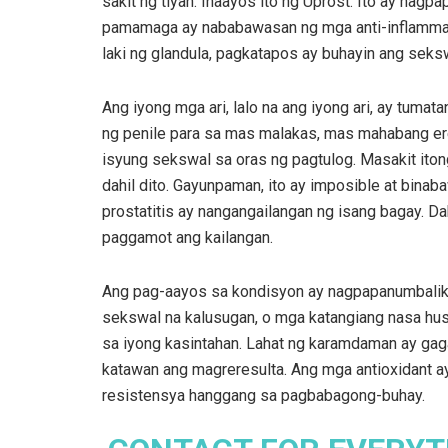
sakit ng tiyan. Inaayos ito ng Uprost. Ito ay na
pamamaga ay nababawasan ng mga anti-inflammator
laki ng glandula, pagkatapos ay buhayin ang seksw
Ang iyong mga ari, lalo na ang iyong ari, ay tum
ng penile para sa mas malakas, mas mahabang erec
isyung sekswal sa oras ng pagtulog. Masakit iton
dahil dito. Gayunpaman, ito ay imposible at bin
prostatitis ay nangangailangan ng isang bagay. Da
paggamot ang kailangan.
Ang pag-aayos sa kondisyon ay nagpapanumbalik n
sekswal na kalusugan, o mga katangiang nasa hu
sa iyong kasintahan. Lahat ng karamdaman ay gaga
katawan ang magreresulta. Ang mga antioxidant 
resistensya hanggang sa pagbabagong-buhay.