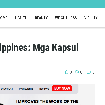
HOME
HEALTH
BEAUTY
WEIGHT LOSS
VIRILITY
lippines: Mga Kapsul
0
0
0