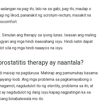
angan na pag-ihi, lalo na sa gabi, pag-ihi, maulap o
hagi ng likod, pananakit ng scrotum-rectum, masakit na
discomfort.
 Simulan ang therapy sa iyong lunas. Iwasan ang maling
yari ang mga hindi inaasahang isyu. Hindi natin dapat
t sila ng mga hindi naaayos na isyu.
ostatitis therapy ay naantala?
ndi maisip na pagdurusa. Mahirap ang pamumuhay kasama
palagayang-loob. Ang mga problema sa pagkamayabong o
agamot, nagdudulot ito ng sterility, problema sa ihi, at
ay nagdudulot ng ilang isyu kapag nagpatingin ka sa
abang binabalewala mo ito.