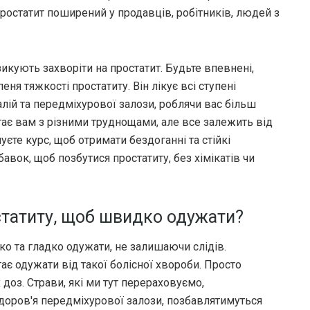
остатит поширений у продавців, робітників, людей з
зикують захворіти на простатит. Будьте впевнені,
ня тяжкості простатиту. Він лікує всі ступені
талій та передміхурової залози, роблячи вас більш
ає вам з різними труднощами, але все залежить від
уєте курс, щоб отримати бездоганні та стійкі
авок, щоб позбутися простатиту, без хімікатів чи
статиту, щоб швидко одужати?
 та гладко одужати, не залишаючи слідів.
є одужати від такої болісної хвороби. Просто
х доз. Страви, які ми тут перераховуємо,
доров'я передміхурової залози, позбавлятимуться