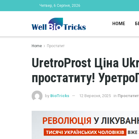
Четвер, 6 Серпня, 2026
HOME
Б
Home
Простатит
UretroProst Ціна Uk
простатиту! Уретро
by
BioTricks
12 Вересня, 2025
in
Простатит