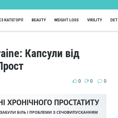
ЕЗ КАТЕГОРІЇ
BEAUTY
WEIGHT LOSS
VIRILITY
DET
raine: Капсули від
Прост
0
0
0