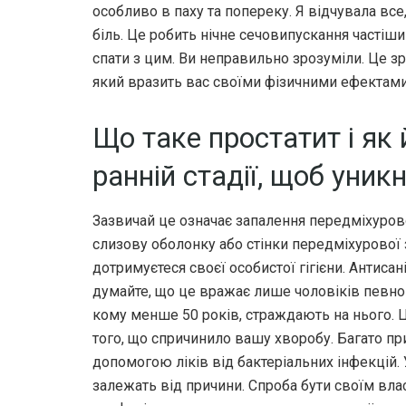
особливо в паху та попереку. Я відчувала все
біль. Це робить нічне сечовипускання частіш
спати з цим. Ви неправильно зрозуміли. Це зр
який вразить вас своїми фізичними ефектами
Що таке простатит і як
ранній стадії, щоб уник
Зазвичай це означає запалення передміхурово
слизову оболонку або стінки передміхурової 
дотримуєтеся своєї особистої гігієни. Антиса
думайте, що це вражає лише чоловіків певного 
кому менше 50 років, страждають на нього. Ц
того, що спричинило вашу хворобу. Багато пр
допомогою ліків від бактеріальних інфекцій. 
залежать від причини. Спроба бути своїм вла