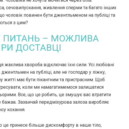
. Чоловіки не хочуть мочитися через біль.
са, сечовипускання, живлення сперми та багато інших
 що чоловік повинен бути джентльменом на публіці та
ються з цим?
ІХ ПИТАНЬ – МОЖЛИВА
ПРИ ДОСТАВЦІ
ця жахлива хвороба відключає їхні сили. Усі любовні
джентльмен на публіці, але не господар у ліжку,
у житті має бути пікантним та пристрасним. Щоб
 стресувати, коли ми намагатимемося залишатися
орими. Все, що це робить, це змушує вас втратити
 не бажав. Зазвичай передміхурова залоза виробляє
су кохання.
о це принесе більше дискомфорту в наше тіло,