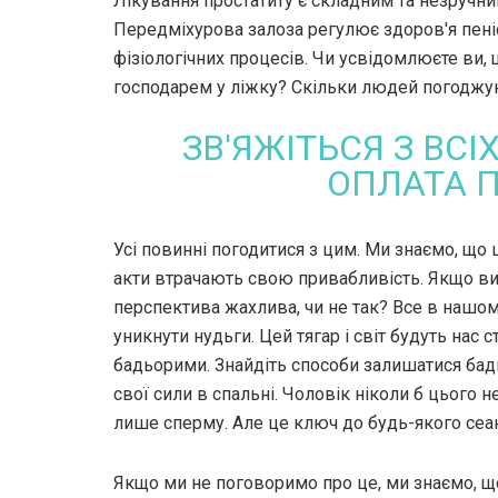
Лікування простатиту є складним та незручним
Передміхурова залоза регулює здоров'я пені
фізіологічних процесів. Чи усвідомлюєте ви,
господарем у ліжку? Скільки людей погоджу
ЗВ'ЯЖІТЬСЯ З ВС
ОПЛАТА 
Усі повинні погодитися з цим. Ми знаємо, що 
акти втрачають свою привабливість. Якщо ви 
перспектива жахлива, чи не так? Все в нашом
уникнути нудьги. Цей тягар і світ будуть нас
бадьорими. Знайдіть способи залишатися бадь
свої сили в спальні. Чоловік ніколи б цього
лише сперму. Але це ключ до будь-якого сеан
Якщо ми не поговоримо про це, ми знаємо, щ