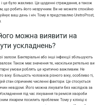
, і це було жахливо. Це щоденні страждання, а також
им, що робить його незручним. Ви не можете спокійно
уйнує ваш день і ніч. Тому я представляю UretroProst,
.
 його можна виявити на
нути ускладнень?
ї залози. Бактеріальні або інші інфекції збільшують
залози. Також має значення те, наскільки ретельно ви
нітарні умови роблять це критично важливим. Не
віку. Більшість чоловіків різного віку, особливо ті,
ей стан спричиняє численні фактори. Це стосується
ичин невідомі. Його можна лікувати без наслідків за
Ускладнення під час лікування та ремісія хвороби
сним лікарем посилить проблеми. Тому у клініці є