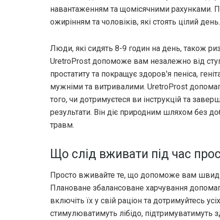
навантаженням та щомісячними рахунками. Пр
ожирінням та чоловіків, які стоять цілий день.
Люди, які сидять 8-9 годин на день, також ри
UretroProst допоможе вам незалежно від ступе
простатиту та покращує здоров'я пеніса, гені
мужніми та витривалими. UretroProst допомаг
того, чи дотримуєтеся ви інструкцій та заверш
результати. Він діє природним шляхом без доб
травм.
Що слід вживати під час про
Просто вживайте те, що допоможе вам швидко
Плановане збалансоване харчування допомага
включіть їх у свій раціон та дотримуйтесь усі
стимулюватимуть лібідо, підтримуватимуть з