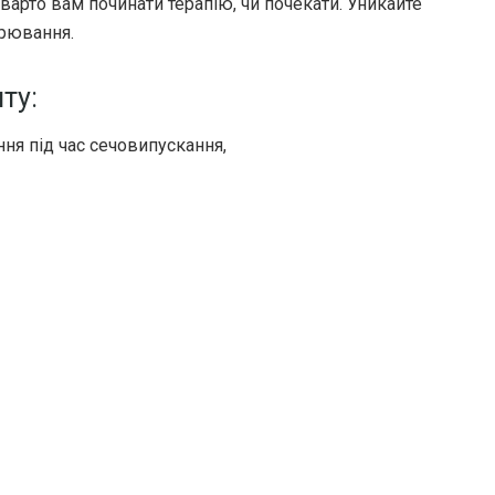
 варто вам починати терапію, чи почекати. Уникайте
рювання.
ту:
ня під час сечовипускання,