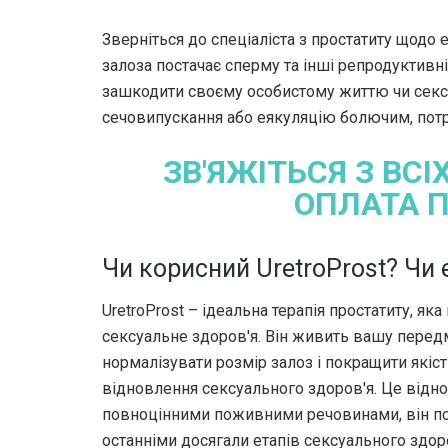
Зверніться до спеціаліста з простатиту щодо
залоза постачає сперму та інші репродуктивн
зашкодити своєму особистому життю чи сексу
сечовипускання або еякуляцію болючим, пот
ЗВ'ЯЖІТЬСЯ З ВС
ОПЛАТА 
Чи корисний UretroProst? Чи 
UretroProst – ідеальна терапія простатиту, як
сексуальне здоров'я. Він живить вашу перед
нормалізувати розмір залоз і покращити якіст
відновлення сексуального здоров'я. Це відн
повноцінними поживними речовинами, він по
останніми досягали етапів сексуального здор