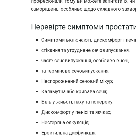
професіонали, тому ви можете запитати їх, чи
саморішень, особливо щодо складного захво
Перевірте симптоми простати
Симптоми включають дискомфорт і печін
стікання та утруднене сечовипускання,
часте сечовипускання, особливо вночі,
та термінове сечовипускання.
Неспорожнений сечовий міхур;
Каламутна або кривава сеча;
Біль у животі, паху та попереку;
Дискомфорт у пенісі та яєчках;
Нестерпна еякуляція;
Еректильна дисфункція.