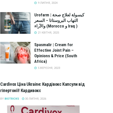
9 ЛИПНЯ, 2024
Urofarm | كبسولة لعلاج صحة
التهاب البروستاتا – السعر
والآراء (Morocco و Iraq )
21 КВІТНЯ, 2025
Spasmalir | Cream for
Effective Joint Pain –
Opinions & Price (South
Africa)
5 ВЕРЕСНЯ, 2023
Cardivox Ціна Ukraine: Кардівокс Капсули від
гіпертонії! Кардивокс
BY
BIOTRICKS
30 ЛИПНЯ, 2026