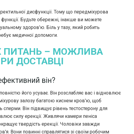
 еректильної дисфункції. Тому що передміхурова
і функції. Будьте обережні, інакше ви можете
альному здоров'ю. Біль у тазу, який робить
ребує медичної допомоги.
ІХ ПИТАНЬ – МОЖЛИВА
ПРИ ДОСТАВЦІ
ефективний він?
а повністю його усуває. Він розслабляє вас і відновлює
міхурову залозу багатою киснем кров'ю, щоб
ь сперми. Він підвищує рівень тестостерону для
овлює силу ерекції. Живлячи камери пеніса
кращує твердість ерекції. Чоловіки завжди
ов'я. Вони повинні справлятися зі своїм робочим