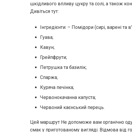
шкідливого впливу цукру та солі, а також ко
Дивіться тут:
Інгредієнти: – Помідори (сирі, варені та в'
Гуава;
Кавун;
Грейпфрути;
Петрушка та базилік;
Спаржа;
Куряча печінка;
Червонокачанна капуста;
Червоний каєнський перець.
Цей маршрут Не допоможе вам органічно оду
смак у приготованому вигляді. Відмова від го