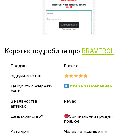
Коротка подробиця про
BRAVEROL
Продукт
Braverol
Відгуки клієнтів
Де купити? Інтернет-
Йти за замовленням
сайт
В наявності в
немає
аптеках
Це шахрайство?
Оригінальний продукт
працює
Категорія
Чоловіче підвищення