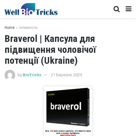
Home
Інтимність
Braverol | Капсула для
підвищення чоловічої
потенції (Ukraine)
by
BioTricks
21 Березня, 2025