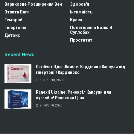
Варикозне Розширення Вен
Здоров'я
Втрата Ваги
Інтимність
Геморой
Краса
Гіпертонія
Полегшення Болю В
Суглобах
Детокс
Простатит
Recent News
Cardivox Ціна Ukraine: Кардівокс Капсули від
гіпертонії! Кардивокс
30 ЛИПНЯ, 2026
Ranexil Ukraine: Ранексіл Капсули для
суглобів! Ранексил Ціна
9 ТРАВНЯ, 2026