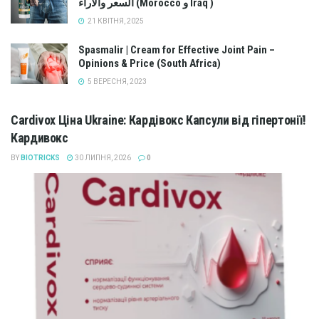
السعر والآراء (Morocco و Iraq )
21 КВІТНЯ, 2025
Spasmalir | Cream for Effective Joint Pain –
Opinions & Price (South Africa)
5 ВЕРЕСНЯ, 2023
Cardivox Ціна Ukraine: Кардівокс Капсули від гіпертонії!
Кардивокс
BY
BIOTRICKS
30 ЛИПНЯ, 2026
0