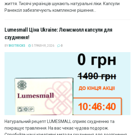
життя. Тисячі українців шукають натуральні ліки. Капсули
Ранексіл забезпечують комплексне рішення...
Lumesmall Ціна Ukraine: Люмсмолл капсули для
схуднення!
BY
BIOTRICKS
5 ТРАВНЯ, 2026
0
Натуральний рецепт LUMESMALL сприяє схудненню та
покращує травлення. На вас чекає чудова подорож.
Спробуйте наші креативні методи схуднення для досягнення...