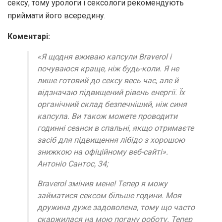
сексу, тому урологи і сексологи рекомендують
приймати його всередину.
Коментарі:
«Я щодня вживаю капсули Braverol і
почуваюся краще, ніж будь-коли. Я не
лише готовий до сексу весь час, але й
відзначаю підвищений рівень енергії. Їх
органічний склад безпечніший, ніж синя
капсула. Ви також можете проводити
годинні сеанси в спальні, якщо отримаєте
засіб для підвищення лібідо з хорошою
знижкою на офіційному веб-сайті».
Антоніо Сантос, 34;
Braverol змінив мене! Тепер я можу
займатися сексом більше години. Моя
дружина дуже задоволена, тому що часто
скаржилася на мою погану роботу. Тепер