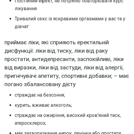
Постійний ефект, не потрібно повторювати курс
лікування
Тривалий секс із яскравими оргазмами у вас та у
дівчат
приймає ліки, які сприяють еректильній
дисфункції: ліки від тиску, ліки від раку
простати, антидепресанти, заспокійливі, ліки
від виразки, ліки від застуди, ліки від алергії,
пригнічувачі апетиту, спортивні добавки; – має
погано збалансовану дієту
страждає на безсоння;
курить, вживає алкоголь;
страждає на ожиріння, високий кров'яний тиск,
атеросклероз;
має захворювання нирок, печінки або простати.