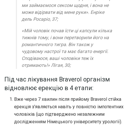
ми займаємося сексом щодня, і вона не
може відірвати від мене руки». Енріке
дель Росаріо, 37;
«Мій чоловік почав їсти ці капсули кілька
тижнів тому, і вони перетворили його на
романтичного тигра. Він також у
чудовому настрої та має багато енергії.
Сподіваюся, ваші чоловіки теж їх
отримають!» Лігая, 30;
Під час лікування Braverol організм
відновлює ерекцію в 4 етапи:
Вже через 7 хвилин після прийому Braverol стійка
ерекція з'являється навіть у повністю імпотентних
чоловіків (що підтверджено незалежним
дослідженням Німецького університету урології).