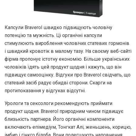
Капсули Braverol швидко підвищують чоловічу
потенцію та мужність. Ці органічні капсули
стимулюють вироблення чоловічих статевих гормонів
і швидкий кровотік в малому тазу. На своєму веб-сайті
фірма пропонує істотну економію. Більше українських
чоловіків їдять цей продукт щодня і кажуть, що він
підвищує самооцінку. Відгуки про Braverol свідчать, що
статевий засіб радує обидві сторони. Скарги на
протипоказання у відгуках відсутні.
Урологи та сексологи рекомендують приймати
продукт щодня. Braverol природним чином підвищує
близькість партнера. Його органічні компоненти
включають епімедіум, Тонгкат Алі, женьшень, корицю,
імбир і гінкго білоба. Вони полегшують наповнення