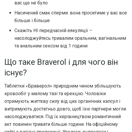
вас ще не було
Насичений смак сперми: вона проситиме у вас все
більше і більше
Скажіть НІ передчасній еякуляції –
насолоджуйтесь тривалим оральним, вагінальним
та анальним сексом від 1 години
Що таке Braverol і для чого він
існує?
Таблетки «Браверол» природним чином збільшують
кровообіг у малому тазі та ерекцію. Чоловіки
отримують життєву силу від цих органічних капсул і
витримують достатньо довго, щоб їхні партнери могли
насолоджуватися. Під їх керівництвом романтичний
акт повинен тривати більше години. На офіційному
сайті є вигідні пропозиції. Урологи, андрологи і