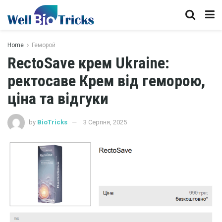
Home
Геморой
RectoSave крем Ukraine:
ректосаве Крем від геморою,
ціна та відгуки
by
BioTricks
3 Серпня, 2025