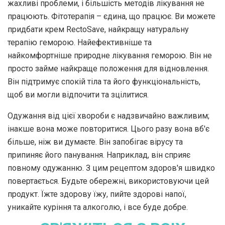
жахливі проблеми, і більшість методів лікування не
працюють. Фітотерапія – єдина, що працює. Ви можете
придбати крем RectoSave, найкращу натуральну
терапію геморою. Найефективніше та
найкомфортніше природне лікування геморою. Він не
просто займе найкраще положення для відновлення.
Він підтримує спокій тіла та його функціональність,
щоб ви могли відпочити та зцілитися.
Одужання від цієї хвороби є надзвичайно важливим;
інакше вона може повторитися. Цього разу вона вб'є
більше, ніж ви думаєте. Він запобігає вірусу та
припиняє його панування. Наприклад, він сприяє
повному одужанню. З цим рецептом здоров'я швидко
повертається. Будьте обережні, використовуючи цей
продукт. Їжте здорову їжу, пийте здорові напої,
уникайте куріння та алкоголю, і все буде добре.