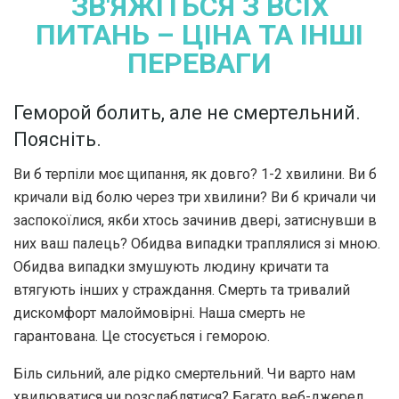
ЗВ'ЯЖІТЬСЯ З ВСІХ
ПИТАНЬ – ЦІНА ТА ІНШІ
ПЕРЕВАГИ
Геморой болить, але не смертельний.
Поясніть.
Ви б терпіли моє щипання, як довго? 1-2 хвилини. Ви б
кричали від болю через три хвилини? Ви б кричали чи
заспокоїлися, якби хтось зачинив двері, затиснувши в
них ваш палець? Обидва випадки траплялися зі мною.
Обидва випадки змушують людину кричати та
втягують інших у страждання. Смерть та тривалий
дискомфорт малоймовірні. Наша смерть не
гарантована. Це стосується і геморою.
Біль сильний, але рідко смертельний. Чи варто нам
хвилюватися чи розслаблятися? Багато веб-джерел