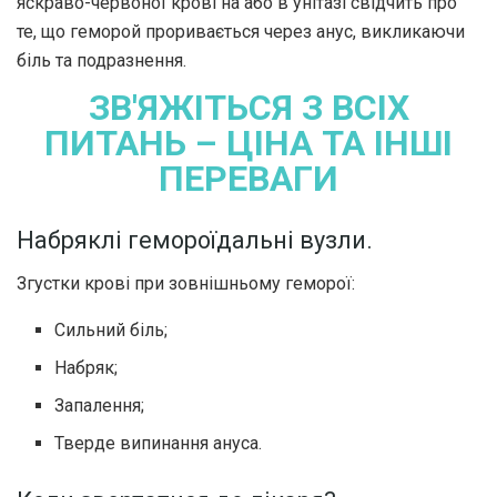
яскраво-червоної крові на або в унітазі свідчить про
те, що геморой проривається через анус, викликаючи
біль та подразнення.
ЗВ'ЯЖІТЬСЯ З ВСІХ
ПИТАНЬ – ЦІНА ТА ІНШІ
ПЕРЕВАГИ
Набряклі гемороїдальні вузли.
Згустки крові при зовнішньому геморої:
Сильний біль;
Набряк;
Запалення;
Тверде випинання ануса.