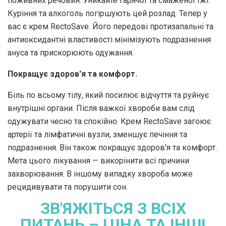
поживних речовин. Уникайте гарячої та смаженої їжі.
Куріння та алкоголь погіршують цей розлад. Тепер у
вас є крем RectoSave. Його передові протизапальні та
антиоксидантні властивості мінімізують подразнення
ануса та прискорюють одужання.
Покращує здоров'я та комфорт.
Біль по всьому тілу, який посилює відчуття та руйнує
внутрішні органи. Після важкої хвороби вам слід
одужувати чесно та спокійно. Крем RectoSave загоює
артерії та лімфатичні вузли, зменшує печіння та
подразнення. Він також покращує здоров'я та комфорт.
Мета цього лікування — викорінити всі причини
захворювання. В іншому випадку хвороба може
рецидивувати та порушити сон.
ЗВ'ЯЖІТЬСЯ З ВСІХ
ПИТАНЬ – ЦІНА ТА ІНШІ