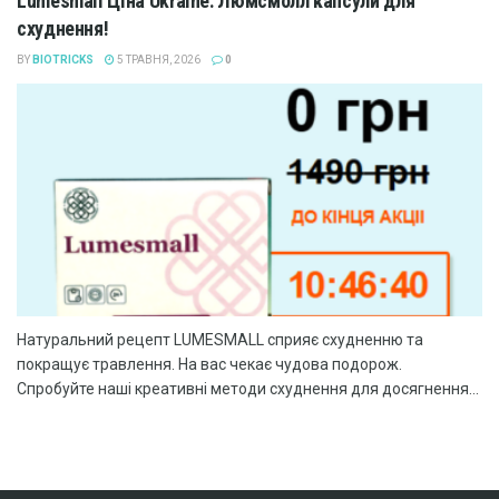
Lumesmall Ціна Ukraine: Люмсмолл капсули для
схуднення!
BY
BIOTRICKS
5 ТРАВНЯ, 2026
0
Натуральний рецепт LUMESMALL сприяє схудненню та
покращує травлення. На вас чекає чудова подорож.
Спробуйте наші креативні методи схуднення для досягнення...