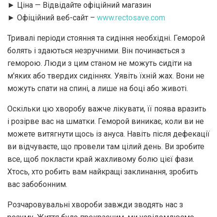
► Ціна — Відвідайте офіційний магазин
► Офіційний веб-сайт –
www.rectosave.com
Тривалі періоди стояння та сидіння необхідні. Геморой
болять і здаються незручними. Він починається з
геморою. Люди з цим станом не можуть сидіти на
м'яких або твердих сидіннях. Уявіть їхній жах. Вони не
можуть спати на спині, а лише на боці або животі.
Оскільки цю хворобу важче лікувати, її поява вразить
і розірве вас на шматки. Геморой виникає, коли ви не
можете витягнути щось із ануса. Навіть після дефекації
ви відчуваєте, що провели там цілий день. Ви зробите
все, щоб покласти край жахливому болю цієї фази.
Хтось, хто робить вам найкращі заклинання, зробить
вас забобонним.
Розчаровувальні хвороби завжди зводять нас з