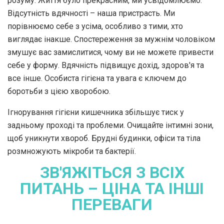
розуму. Життя було прекрасним, ми усвідомлюємо.
Відсутність вдячності – наша пристрасть. Ми
порівнюємо себе з усіма, особливо з тими, хто
виглядає інакше. Спостереження за мужнім чоловіком
змушує вас замислитися, чому ви не можете привести
себе у форму. Вдячність підвищує дохід, здоров'я та
все інше. Особиста гігієна та увага є ключем до
боротьби з цією хворобою.
Ігнорування гігієни кишечника збільшує тиск у
задньому проході та проблеми. Очищайте інтимні зони,
щоб уникнути хвороб. Брудні будинки, офіси та тіла
розмножують мікроби та бактерії.
ЗВ'ЯЖІТЬСЯ З ВСІХ
ПИТАНЬ – ЦІНА ТА ІНШІ
ПЕРЕВАГИ