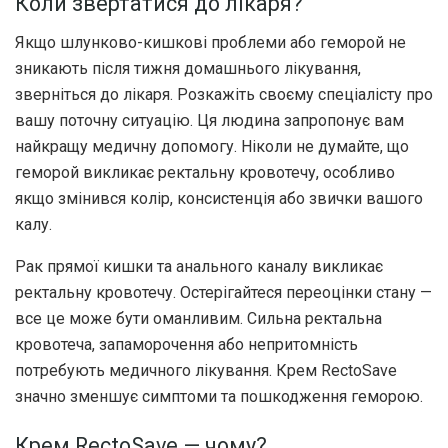
Коли звертатися до лікаря?
Якщо шлунково-кишкові проблеми або геморой не
зникають після тижня домашнього лікування,
зверніться до лікаря. Розкажіть своєму спеціалісту про
вашу поточну ситуацію. Ця людина запропонує вам
найкращу медичну допомогу. Ніколи не думайте, що
геморой викликає ректальну кровотечу, особливо
якщо змінився колір, консистенція або звички вашого
калу.
Рак прямої кишки та анального каналу викликає
ректальну кровотечу. Остерігайтеся переоцінки стану —
все це може бути оманливим. Сильна ректальна
кровотеча, запаморочення або непритомність
потребують медичного лікування. Крем RectoSave
значно зменшує симптоми та пошкодження геморою.
Крем RectoSave — чому?