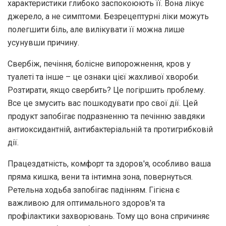
характеристики глибоко заспокоюють її. Вона лікує
джерело, а не симптоми. Безрецептурні ліки можуть
полегшити біль, але вилікувати її можна лише
усунувши причину.
Свербіж, печіння, болісне випорожнення, кров у
туалеті та інше – це ознаки цієї жахливої хвороби.
Розтирати, якщо свербить? Це погіршить проблему.
Все це змусить вас пошкодувати про свої дії. Цей
продукт запобігає подразненню та печінню завдяки
антиоксидантній, антибактеріальній та протигрибковій
дії.
Працездатність, комфорт та здоров'я, особливо ваша
пряма кишка, вени та інтимна зона, повернуться.
Ретельна ходьба запобігає падінням. Гігієна є
важливою для оптимального здоров'я та
профілактики захворювань. Тому що вона спричиняє