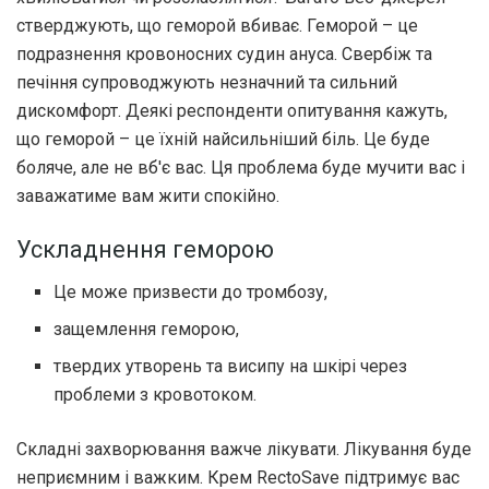
стверджують, що геморой вбиває. Геморой – це
подразнення кровоносних судин ануса. Свербіж та
печіння супроводжують незначний та сильний
дискомфорт. Деякі респонденти опитування кажуть,
що геморой – це їхній найсильніший біль. Це буде
боляче, але не вб'є вас. Ця проблема буде мучити вас і
заважатиме вам жити спокійно.
Ускладнення геморою
Це може призвести до тромбозу,
защемлення геморою,
твердих утворень та висипу на шкірі через
проблеми з кровотоком.
Складні захворювання важче лікувати. Лікування буде
неприємним і важким. Крем RectoSave підтримує вас