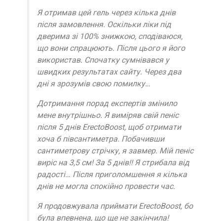
Я отримав цей гель через кілька днів
після замовлення. Оскільки ліки під
дверима зі 100% знижкою, сподіваюся,
що вони спрацюють. Після цього я його
використав. Спочатку сумнівався у
швидких результатах сайту. Через два
дні я зрозумів свою помилку…
Дотримання порад експертів змінило
мене внутрішньо. Я виміряв свій пеніс
після 5 днів ErectoBoost, щоб отримати
хоча б півсантиметра. Побачивши
сантиметрову стрічку, я завмер. Мій пеніс
виріс на 3,5 см! За 5 днів!! Я стрибала від
радості… Після приголомшення я кілька
днів не могла спокійно провести час.
Я продовжувала приймати ErectoBoost, бо
була впевнена, що ще не закінчила!