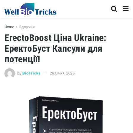
Home
Здоров'я
ErectoBoost Ціна Ukraine:
ЕректоБуст Капсули для
потенції!
by
BioTricks
28 Січня, 2026