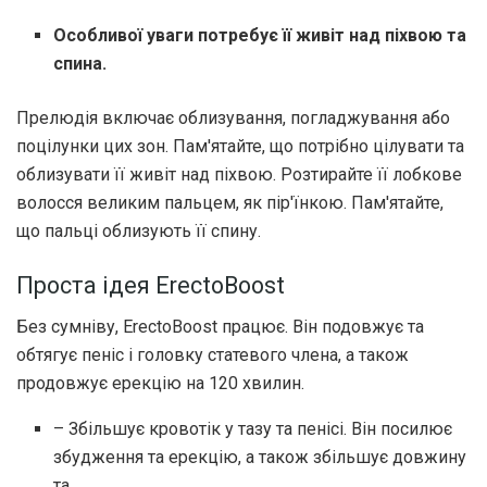
Особливої ​​уваги потребує її живіт над піхвою та
спина.
Прелюдія включає облизування, погладжування або
поцілунки цих зон. Пам'ятайте, що потрібно цілувати та
облизувати її живіт над піхвою. Розтирайте її лобкове
волосся великим пальцем, як пір'їнкою. Пам'ятайте,
що пальці облизують її спину.
Проста ідея ErectoBoost
Без сумніву, ErectoBoost працює. Він подовжує та
обтягує пеніс і головку статевого члена, а також
продовжує ерекцію на 120 хвилин.
– Збільшує кровотік у тазу та пенісі. Він посилює
збудження та ерекцію, а також збільшує довжину
та