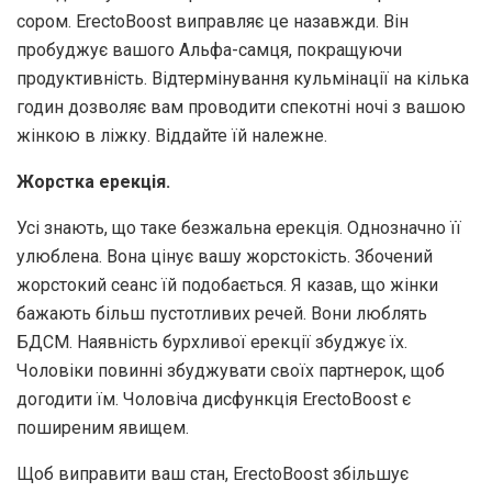
сором. ErectoBoost виправляє це назавжди. Він
пробуджує вашого Альфа-самця, покращуючи
продуктивність. Відтермінування кульмінації на кілька
годин дозволяє вам проводити спекотні ночі з вашою
жінкою в ліжку. Віддайте їй належне.
Жорстка ерекція.
Усі знають, що таке безжальна ерекція. Однозначно її
улюблена. Вона цінує вашу жорстокість. Збочений
жорстокий сеанс їй подобається. Я казав, що жінки
бажають більш пустотливих речей. Вони люблять
БДСМ. Наявність бурхливої ​​ерекції збуджує їх.
Чоловіки повинні збуджувати своїх партнерок, щоб
догодити їм. Чоловіча дисфункція ErectoBoost є
поширеним явищем.
Щоб виправити ваш стан, ErectoBoost збільшує