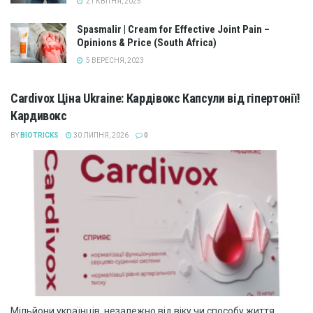
21 КВІТНЯ, 2025
Spasmalir | Cream for Effective Joint Pain –
Opinions & Price (South Africa)
5 ВЕРЕСНЯ, 2023
Cardivox Ціна Ukraine: Кардівокс Капсули від гіпертонії!
Кардивокс
BY
BIOTRICKS
30 ЛИПНЯ, 2026
0
Мільйони українців, незалежно від віку чи способу життя,