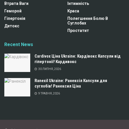
Втрата Ваги
Інтимність
Геморой
Краса
Гіпертонія
Полегшення Болю В
Суглобах
Детокс
Простатит
Recent News
Cardivox Ціна Ukraine: Кардівокс Капсули від
гіпертонії! Кардивокс
30 ЛИПНЯ, 2026
Ranexil Ukraine: Ранексіл Капсули для
суглобів! Ранексил Ціна
9 ТРАВНЯ, 2026