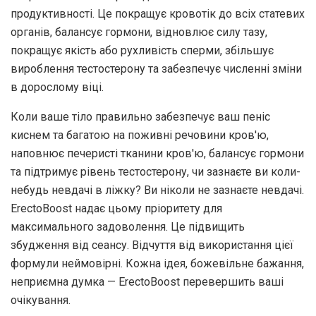
продуктивності. Це покращує кровотік до всіх статевих
органів, балансує гормони, відновлює силу тазу,
покращує якість або рухливість сперми, збільшує
вироблення тестостерону та забезпечує численні зміни
в дорослому віці.
Коли ваше тіло правильно забезпечує ваш пеніс
киснем та багатою на поживні речовини кров'ю,
наповнює печеристі тканини кров'ю, балансує гормони
та підтримує рівень тестостерону, чи зазнаєте ви коли-
небудь невдачі в ліжку? Ви ніколи не зазнаєте невдачі.
ErectoBoost надає цьому пріоритету для
максимального задоволення. Це підвищить
збудження від сеансу. Відчуття від використання цієї
формули неймовірні. Кожна ідея, божевільне бажання,
неприємна думка — ErectoBoost перевершить ваші
очікування.