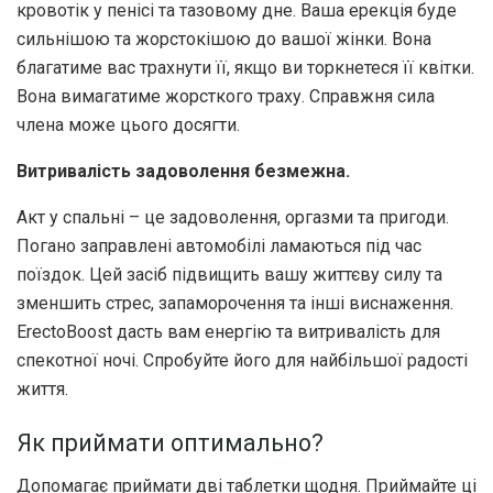
кровотік у пенісі та тазовому дне. Ваша ерекція буде
сильнішою та жорстокішою до вашої жінки. Вона
благатиме вас трахнути її, якщо ви торкнетеся її квітки.
Вона вимагатиме жорсткого траху. Справжня сила
члена може цього досягти.
Витривалість задоволення безмежна.
Акт у спальні – це задоволення, оргазми та пригоди.
Погано заправлені автомобілі ламаються під час
поїздок. Цей засіб підвищить вашу життєву силу та
зменшить стрес, запаморочення та інші виснаження.
ErectoBoost дасть вам енергію та витривалість для
спекотної ночі. Спробуйте його для найбільшої радості
життя.
Як приймати оптимально?
Допомагає приймати дві таблетки щодня. Приймайте ці