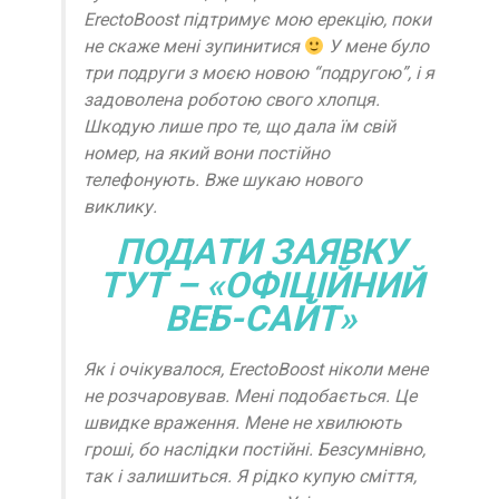
ErectoBoost підтримує мою ерекцію, поки
не скаже мені зупинитися
У мене було
три подруги з моєю новою “подругою”, і я
задоволена роботою свого хлопця.
Шкодую лише про те, що дала їм свій
номер, на який вони постійно
телефонують. Вже шукаю нового
виклику.
ПОДАТИ ЗАЯВКУ
ТУТ – «ОФІЦІЙНИЙ
ВЕБ-САЙТ»
Як і очікувалося, ErectoBoost ніколи мене
не розчаровував. Мені подобається. Це
швидке враження. Мене не хвилюють
гроші, бо наслідки постійні. Безсумнівно,
так і залишиться. Я рідко купую сміття,