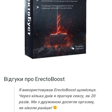
Відгуки про ErectoBoost
Я використовував ErectoBoost щомісяця.
Через кілька днів я прагнув сексу, як 20
разів. Ми з дружиною досягли оргазму,
як ніколи раніше!