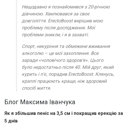
Нещодавно я познайомився з 20-річною
дівчиною. Хвилювався за своє
довголіття. ErectoBoost вирішив мою
проблему після дослідження. Мої
проблеми зникли, і я в захваті.
Спорт, некуріння та обмежене вживання
алкоголю – це мої захоплення. Все
заради «чоловічого здоров'я». Цього
було недостатньо після 40. Мій друг, який
курить і п'є, порадив ErectoBoost. Клянусь,
краплі працюють краще, ніж здоровий
спосіб життя.
Блог Максима Іванчука
Як я збільшив пеніс на 3,5 см і покращив ерекцію за
5 днів