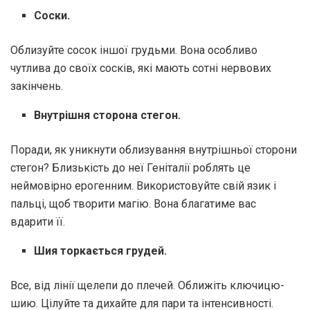
Соски.
Облизуйте сосок іншої грудьми. Вона особливо
чутлива до своїх сосків, які мають сотні нервових
закінчень.
Внутрішня сторона стегон.
Поради, як уникнути облизування внутрішньої сторони
стегон? Близькість до неї Геніталії роблять це
неймовірно ерогенним. Використовуйте свій язик і
пальці, щоб творити магію. Вона благатиме вас
вдарити її.
Шия торкається грудей.
Все, від лінії щелепи до плечей. Оближіть ключицю-
шию. Цілуйте та дихайте для пари та інтенсивності.