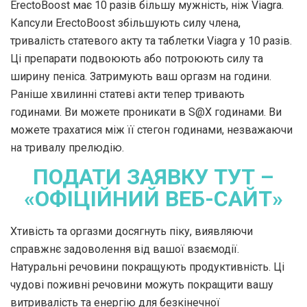
ErectoBoost має 10 разів більшу мужність, ніж Viagra.
Капсули ErectoBoost збільшують силу члена,
тривалість статевого акту та таблетки Viagra у 10 разів.
Ці препарати подвоюють або потроюють силу та
ширину пеніса. Затримують ваш оргазм на години.
Раніше хвилинні статеві акти тепер тривають
годинами. Ви можете проникати в S@X годинами. Ви
можете трахатися між її стегон годинами, незважаючи
на тривалу прелюдію.
ПОДАТИ ЗАЯВКУ ТУТ –
«ОФІЦІЙНИЙ ВЕБ-САЙТ»
Хтивість та оргазми досягнуть піку, виявляючи
справжнє задоволення від вашої взаємодії.
Натуральні речовини покращують продуктивність. Ці
чудові поживні речовини можуть покращити вашу
витривалість та енергію для безкінечної