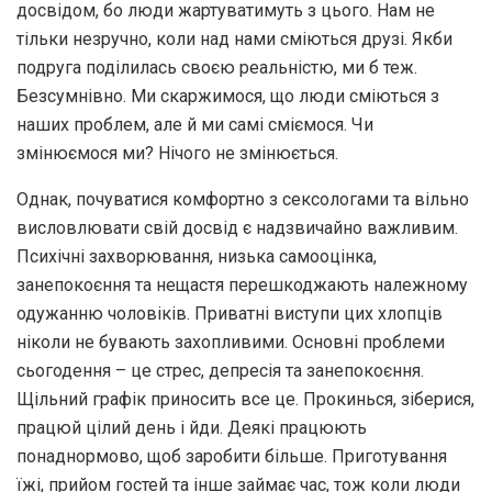
досвідом, бо люди жартуватимуть з цього. Нам не
тільки незручно, коли над нами сміються друзі. Якби
подруга поділилась своєю реальністю, ми б теж.
Безсумнівно. Ми скаржимося, що люди сміються з
наших проблем, але й ми самі сміємося. Чи
змінюємося ми? Нічого не змінюється.
Однак, почуватися комфортно з сексологами та вільно
висловлювати свій досвід є надзвичайно важливим.
Психічні захворювання, низька самооцінка,
занепокоєння та нещастя перешкоджають належному
одужанню чоловіків. Приватні виступи цих хлопців
ніколи не бувають захопливими. Основні проблеми
сьогодення – це стрес, депресія та занепокоєння.
Щільний графік приносить все це. Прокинься, зіберися,
працюй цілий день і йди. Деякі працюють
понаднормово, щоб заробити більше. Приготування
їжі, прийом гостей та інше займає час, тож коли люди