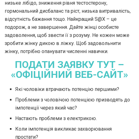
низьке лібідо, зниження рівня тестостерону,
гормональний дисбаланс та ріст, низька витривалість,
відсутність бажання тощо. Найкращий S@X – це
подорож, а не завершення. Дайте жінці особисте
задоволення, щоб звести її з розуму. Не кожен може
зробити жінку дикою в ліжку. Щоб задовольнити
жінку, потрібно опанувати численні навички.
ПОДАТИ ЗАЯВКУ ТУТ –
«ОФІЦІЙНИЙ ВЕБ-САЙТ»
Які чоловіки втрачають потенцію першими?
Проблеми з чоловічою потенцією призводять до
імпотенції через який час?
Настають проблеми з електрикою.
Коли імпотенція викликає захворювання
простати?