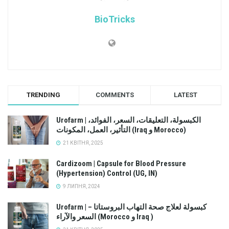
BioTricks
TRENDING
COMMENTS
LATEST
Urofarm | الكبسولة، التعليقات، السعر، الفوائد،
التأثير، العمل، المكونات (Iraq و Morocco)
21 КВІТНЯ, 2025
Cardizoom | Capsule for Blood Pressure
(Hypertension) Control (UG, IN)
9 ЛИПНЯ, 2024
Urofarm | كبسولة لعلاج صحة التهاب البروستاتا –
السعر والآراء (Morocco و Iraq )