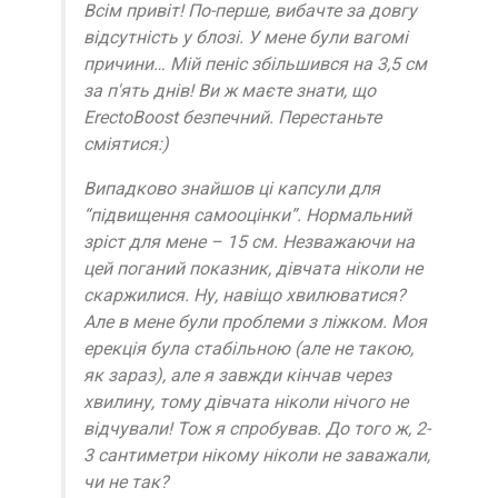
Всім привіт! По-перше, вибачте за довгу
відсутність у блозі. У мене були вагомі
причини… Мій пеніс збільшився на 3,5 см
за п'ять днів! Ви ж маєте знати, що
ErectoBoost безпечний. Перестаньте
сміятися:)
Випадково знайшов ці капсули для
“підвищення самооцінки”. Нормальний
зріст для мене – 15 см. Незважаючи на
цей поганий показник, дівчата ніколи не
скаржилися. Ну, навіщо хвилюватися?
Але в мене були проблеми з ліжком. Моя
ерекція була стабільною (але не такою,
як зараз), але я завжди кінчав через
хвилину, тому дівчата ніколи нічого не
відчували! Тож я спробував. До того ж, 2-
3 сантиметри нікому ніколи не заважали,
чи не так?