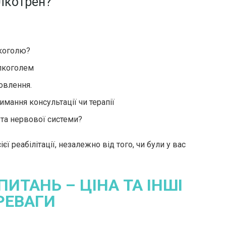
лкотрен?
лкоголю?
лкоголем
овлення.
имання консультації чи терапії
 та нервової системи?
 реабілітації, незалежно від того, чи були у вас
 ПИТАНЬ – ЦІНА ТА ІНШІ
РЕВАГИ