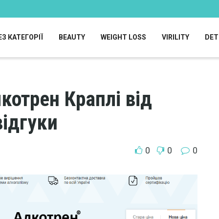
ЕЗ КАТЕГОРІЇ
BEAUTY
WEIGHT LOSS
VIRILITY
DET
лкотрен Краплі від
відгуки
0
0
0