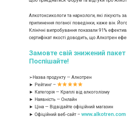
щоб приєднатися. Форум та відгуки про Алкот
Алкотоксикологи та наркологи, які лікують з
припинення поганої поведінки, каже він. Йог
Клінічні випробування показали 91% ефективн
сертифікат якості доводить, що Алкотрен ефе
Замовте свій знижений пакет 
Поспішайте!
➢Назва продукту — Алкотрен
► Рейтинг –
► Категорія — Краплі від алкоголізму
► Наявність — Онлайн
► Ціна — Відвідайте офіційний магазин
www.alkotren.com
► Офіційний веб-сайт –