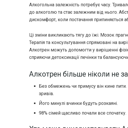
Алкогольна залежність потребує часу. Трива
до алкоголю та стає залежним від нього. Абс
дискомфорт, коли постачання припиняється аб
Ці зміни викликають тягу до їжі. Мозок праг
Терапія та консультування спрямовані на вирі
Алкотрен можуть допомогти у вирішенні фізі
сприяючи детоксикації печінки та балансуюч
Алкотрен більше ніколи не за
Без обмежень чи примусу він кине пити.
зривів.
Його минулі вчинки будуть розкаяні.
98% сімей щасливо почали все спочатку.