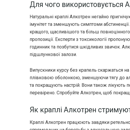
Для чого використовується 
Натуральні краплі Алкотрен негайно пригнічу
імунітет та зменшують симптоми абстиненції.
кращого, щасливішого та більш повноцінного 
пропозиції. Експерти з токсикології пропону
годинник та позбутися шкідливих звичок. Алк
підшлункової залози.
Випускники курсу без крапель скаржаться на 
плівковою оболонкою, зменшуючи тягу до а
та покращують настрій. Вони також лікують п
перевірено. Спробуйте Алкотрен, щоб покращ
Як краплі Алкотрен стримуют
Краплі Алкотрен працюють завдяки ретельно 
спрямованих на боротьбу з алкогольною зал