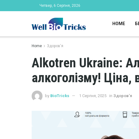
Четвер, 6 Серпня, 2026
HOME
Б
Home
Здоров'я
Alkotren Ukraine: А
алкоголізму! Ціна, 
by
BioTricks
1 Серпня, 2025
in
Здоров'я