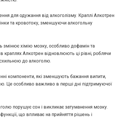
ення для одужання від алкоголізму. Краплі Алкотрен
чінки та кровотоку, зменшуючи алкогольну
ь змінює хімію мозку, особливо дофамін та
 в краплях Алкотрен відновлюють ці рівні, роблячи
схильною до алкоголю.
инні компоненти, які зменшують бажання випити,
ю. Це особливо важливо в перші дні підтримуючої
голю порушує сон і викликає затуманення мозку.
функції, що впливає на прийняття рішень і