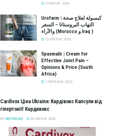
9 ЛИПНЯ, 2024
Urofarm | كبسولة لعلاج صحة
التهاب البروستاتا – السعر
والآراء (Morocco و Iraq )
21 КВІТНЯ, 2025
Spasmalir | Cream for
Effective Joint Pain –
Opinions & Price (South
Africa)
5 ВЕРЕСНЯ, 2023
Cardivox Ціна Ukraine: Кардівокс Капсули від
гіпертонії! Кардивокс
BY
BIOTRICKS
30 ЛИПНЯ, 2026