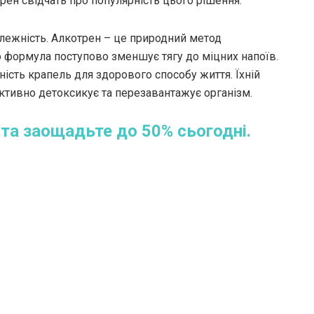
рен свідчать про популярність цього рішення.
алежність. Алкотрен – це природний метод
о формула поступово зменшує тягу до міцних напоїв.
ість крапель для здорового способу життя. Їхній
ктивно детоксикує та перезавантажує організм.
та заощадьте до 50% сьогодні.