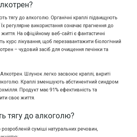
Алкотрен?
ють тягу до алкоголю. Органічні краплі підвищують
 Їх регулярне використання означає прагнення до
життя. На офіційному веб-сайті є фантастичні
ють курс лікування, щоб перезавантажити біологічний
отрен – чудовий засіб для очищення печінки та
Алкотрен. Шлунок легко засвоює краплі, вкриті
лкоголю. Краплі зменшують абстинентний синдром
охмілля. Продукт має 91% ефективність та
ити своє життя.
ь тягу до алкоголю?
розробленій суміші натуральних речовин,
ежністю: