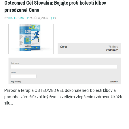
Osteomed Gél Slovakia: Bojujte proti bolesti kĺbov
prirodzene! Cena
BY
BIOTRICKS
9 JÚLA, 2025
0
Prírodná terapia OSTEOMED GEL dokonale lieči bolesti kĺbov a
pomáha vám žiť kvalitný život s veľkým zlepšením zdravia. Ukážte
silu...