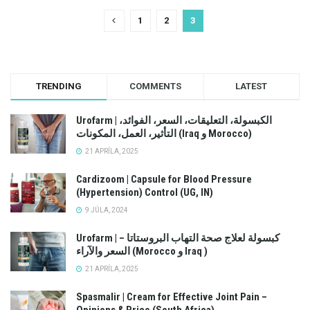
1
2
3
TRENDING
COMMENTS
LATEST
Urofarm | الكبسولة، التعليقات، السعر، الفوائد،
التأثير، العمل، المكونات (Iraq و Morocco)
21 APRÍLA, 2025
Cardizoom | Capsule for Blood Pressure
(Hypertension) Control (UG, IN)
9 JÚLA, 2024
Urofarm | كبسولة لعلاج صحة التهاب البروستاتا –
السعر والآراء (Morocco و Iraq )
21 APRÍLA, 2025
Spasmalir | Cream for Effective Joint Pain –
Opinions & Price (South Africa)