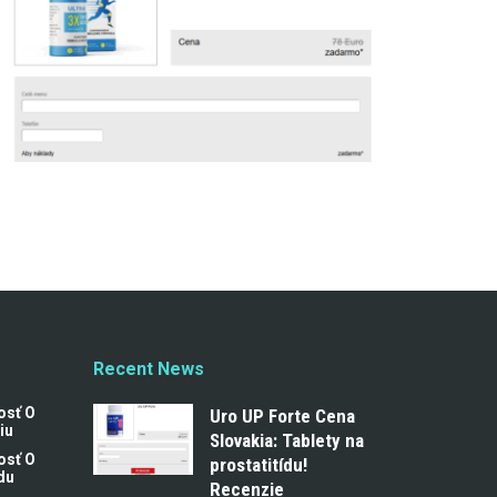
Recent News
osť O
Uro UP Forte Cena
iu
Slovakia: Tablety na
osť O
prostatitídu!
du
Recenzie