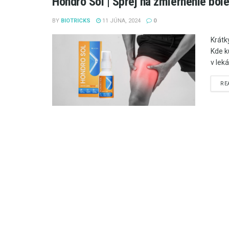
Hondro Sol | Sprej na zmiernenie bole
BY
BIOTRICKS
11 JÚNA, 2024
0
Krátk
Kde k
v lek
RE