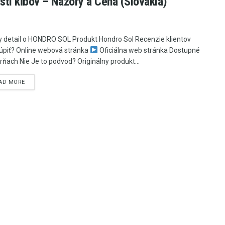
sti kĺbov – Názory a Cena (Slovakia)
y detail o HONDRO SOL Produkt Hondro Sol Recenzie klientov
úpiť? Online webová stránka
Oficiálna web stránka Dostupné
árňach Nie Je to podvod? Originálny produkt...
AD MORE