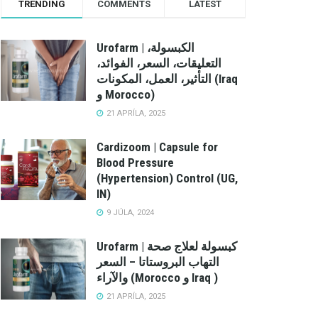
TRENDING
COMMENTS
LATEST
Urofarm | الكبسولة،
التعليقات، السعر، الفوائد،
التأثير، العمل، المكونات (Iraq
و Morocco)
21 APRÍLA, 2025
Cardizoom | Capsule for
Blood Pressure
(Hypertension) Control (UG,
IN)
9 JÚLA, 2024
Urofarm | كبسولة لعلاج صحة
التهاب البروستاتا – السعر
والآراء (Morocco و Iraq )
21 APRÍLA, 2025