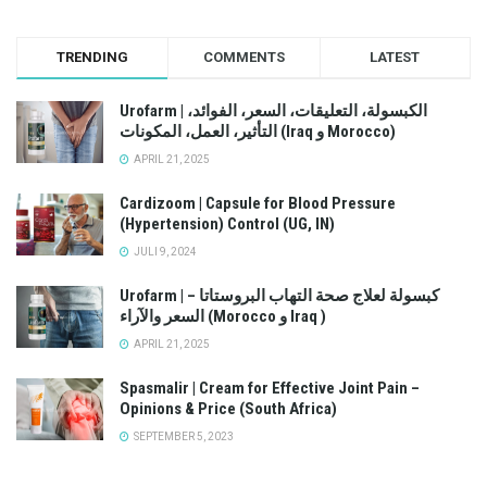
TRENDING
COMMENTS
LATEST
Urofarm | الكبسولة، التعليقات، السعر، الفوائد،
التأثير، العمل، المكونات (Iraq و Morocco)
APRIL 21, 2025
Cardizoom | Capsule for Blood Pressure
(Hypertension) Control (UG, IN)
JULI 9, 2024
Urofarm | كبسولة لعلاج صحة التهاب البروستاتا –
السعر والآراء (Morocco و Iraq )
APRIL 21, 2025
Spasmalir | Cream for Effective Joint Pain –
Opinions & Price (South Africa)
SEPTEMBER 5, 2023