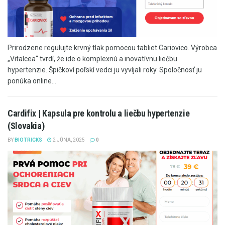
Prirodzene regulujte krvný tlak pomocou tabliet Cariovico. Výrobca
„Vitalcea“ tvrdí, že ide o komplexnú a inovatívnu liečbu
hypertenzie. Špičkoví poľskí vedci ju vyvíjali roky. Spoločnosť ju
ponúka online...
Cardifix | Kapsula pre kontrolu a liečbu hypertenzie
(Slovakia)
BY
BIOTRICKS
2 JÚNA, 2025
0