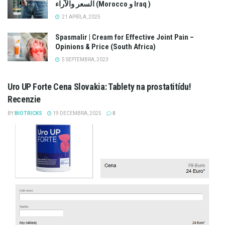
السعر والآراء (Morocco و Iraq )
21 APRÍLA, 2025
Spasmalir | Cream for Effective Joint Pain –
Opinions & Price (South Africa)
5 SEPTEMBRA, 2023
Uro UP Forte Cena Slovakia: Tablety na prostatitídu!
Recenzie
BY
BIOTRICKS
19 DECEMBRA, 2025
0