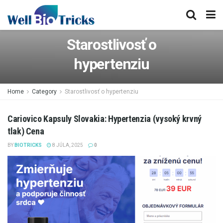
Starostlivosť o
hypertenziu
Home
Category
Starostlivosť o hypertenziu
Cariovico Kapsuly Slovakia: Hypertenzia (vysoký krvný
tlak) Cena
BY
BIOTRICKS
8 JÚLA, 2025
0