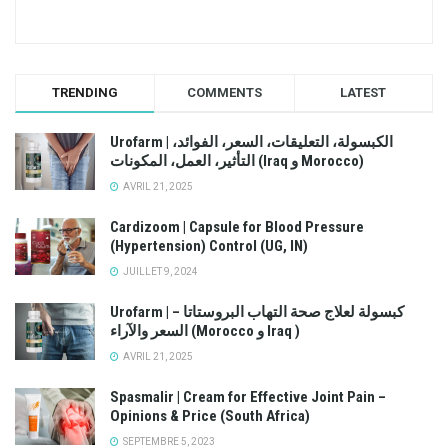
TRENDING
COMMENTS
LATEST
Urofarm | الكبسولة، التعليقات، السعر، الفوائد،
التأثير، العمل، المكونات (Iraq و Morocco)
AVRIL 21, 2025
Cardizoom | Capsule for Blood Pressure
(Hypertension) Control (UG, IN)
JUILLET 9, 2024
Urofarm | كبسولة لعلاج صحة التهاب البروستاتا –
السعر والآراء (Morocco و Iraq )
AVRIL 21, 2025
Spasmalir | Cream for Effective Joint Pain –
Opinions & Price (South Africa)
SEPTEMBRE 5, 2023