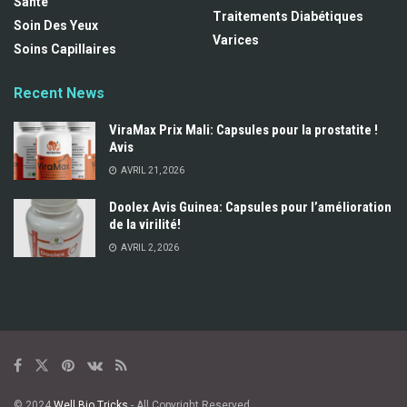
Santé
Traitements Diabétiques
Soin Des Yeux
Varices
Soins Capillaires
Recent News
ViraMax Prix Mali: Capsules pour la prostatite !
Avis
AVRIL 21, 2026
Doolex Avis Guinea: Capsules pour l’amélioration
de la virilité!
AVRIL 2, 2026
© 2024
Well Bio Tricks
- All Copyright Reserved.