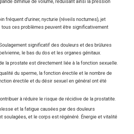
glande diminue de volume, réduisant ainsi la pression
fréquent d’uriner, nycturie (réveils nocturnes), jet
ner : tous ces problèmes peuvent être significativement
Soulagement significatif des douleurs et des brûlures
 pelvienne, le bas du dos et les organes génitaux.
de la prostate est directement liée à la fonction sexuelle.
 qualité du sperme, la fonction érectile et le nombre de
tion érectile et du désir sexuel en général ont été
ntribuer à réduire le risque de récidive de la prostatite.
iblesse et la fatigue causées par des douleurs
 soulagées, et le corps est régénéré. Énergie et vitalité