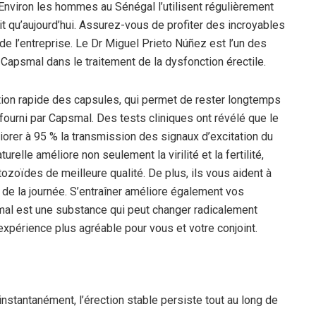
Environ les hommes au Sénégal l’utilisent régulièrement
lit qu’aujourd’hui. Assurez-vous de profiter des incroyables
 de l’entreprise. Le Dr Miguel Prieto Núñez est l’un des
 Capsmal dans le traitement de la dysfonction érectile.
n rapide des capsules, qui permet de rester longtemps
e fourni par Capsmal. Des tests cliniques ont révélé que le
iorer à 95 % la transmission des signaux d’excitation du
elle améliore non seulement la virilité et la fertilité,
zoïdes de meilleure qualité. De plus, ils vous aident à
g de la journée. S’entraîner améliore également vos
al est une substance qui peut changer radicalement
’expérience plus agréable pour vous et votre conjoint.
 instantanément, l’érection stable persiste tout au long de