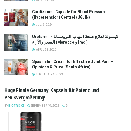
Cardizoom | Capsule for Blood Pressure
(Hypertension) Control (UG, IN)
JULI 9, 2024
Urofarm | كبسولة لعلاج صحة التهاب البروستاتا –
السعر والآراء (Morocco و Iraq )
APRIL 21, 2025
Spasmalir | Cream for Effective Joint Pain –
Opinions & Price (South Africa)
SEPTEMBER 5, 2023
Huge Finale Germany: Kapseln für Potenz und
Penisvergrößerung!
BY
BIOTRICKS
SEPTEMBER 19, 2025
0