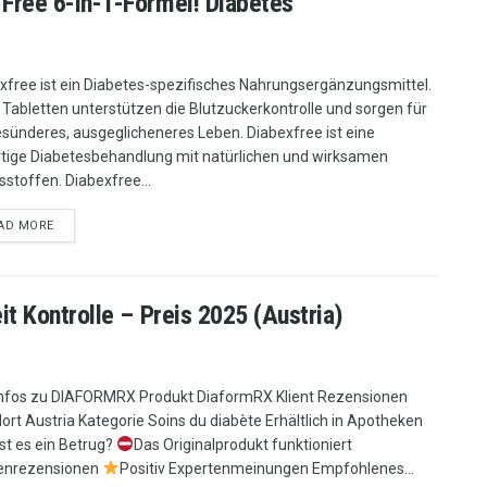
Free 6-in-1-Formel! Diabetes
xfree ist ein Diabetes-spezifisches Nahrungsergänzungsmittel.
 Tabletten unterstützen die Blutzuckerkontrolle und sorgen für
esünderes, ausgeglicheneres Leben. Diabexfree ist eine
tige Diabetesbehandlung mit natürlichen und wirksamen
tsstoffen. Diabexfree...
AD MORE
t Kontrolle – Preis 2025 (Austria)
nfos zu DIAFORMRX Produkt DiaformRX Klient Rezensionen
ort Austria Kategorie Soins du diabète Erhältlich in Apotheken
Ist es ein Betrug?
Das Originalprodukt funktioniert
enrezensionen
Positiv Expertenmeinungen Empfohlenes...