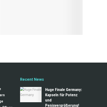
Recent News
e
Huge Finale Germany:
Kapseln für Potenz
ern
und
ge
Penisvergrößerung!