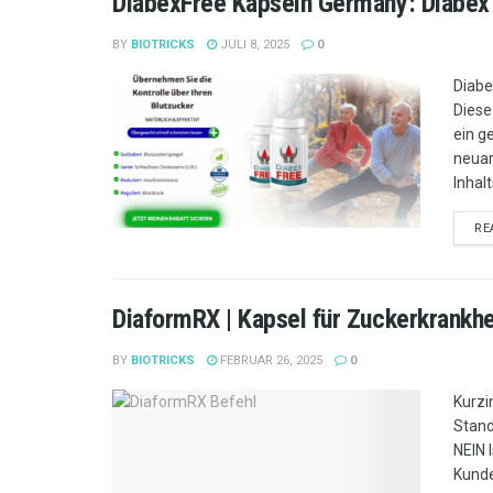
DiabexFree Kapseln Germany: Diabex 
BY
BIOTRICKS
JULI 8, 2025
0
Diabe
Diese
ein g
neuar
Inhal
RE
DiaformRX | Kapsel für Zuckerkrankhei
BY
BIOTRICKS
FEBRUAR 26, 2025
0
Kurzi
Stand
NEIN 
Kund