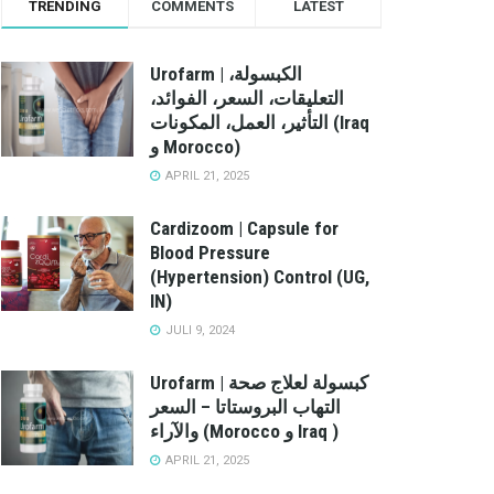
TRENDING
COMMENTS
LATEST
Urofarm | الكبسولة،
التعليقات، السعر، الفوائد،
التأثير، العمل، المكونات (Iraq
و Morocco)
APRIL 21, 2025
Cardizoom | Capsule for
Blood Pressure
(Hypertension) Control (UG,
IN)
JULI 9, 2024
Urofarm | كبسولة لعلاج صحة
التهاب البروستاتا – السعر
والآراء (Morocco و Iraq )
APRIL 21, 2025