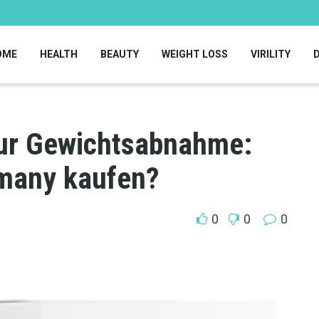
OME
HEALTH
BEAUTY
WEIGHT LOSS
VIRILITY
zur Gewichtsabnahme:
many kaufen?
0
0
0