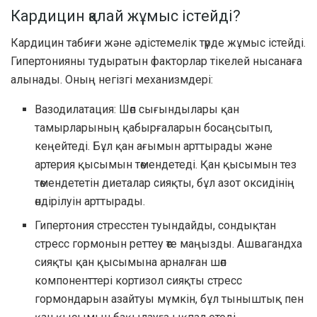
Кардицин қалай жұмыс істейді?
Кардицин табиғи және әдістемелік түрде жұмыс істейді.
Гипертонияны тудыратын факторлар тікелей нысанаға
алынады. Оның негізгі механизмдері:
Вазодилатация: Шөп сығындылары қан
тамырларының қабырғаларын босаңсытып,
кеңейтеді. Бұл қан ағымын арттырады және
артерия қысымын төмендетеді. Қан қысымын тез
төмендететін диеталар сияқты, бұл азот оксидінің
өндірілуін арттырады.
Гипертония стресстен туындайды, сондықтан
стресс гормонын реттеу өте маңызды. Ашвагандха
сияқты қан қысымына арналған шөп
компоненттері кортизол сияқты стресс
гормондарын азайтуы мүмкін, бұл тыныштық пен