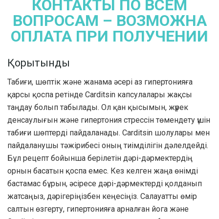
КОНТАКТЫ ПО ВСЕМ
ВОПРОСАМ – ВОЗМОЖНА
ОПЛАТА ПРИ ПОЛУЧЕНИИ
Қорытынды
Табиғи, шөптік және жанама әсері аз гипертонияға
қарсы қоспа ретінде Carditsin капсулалары жақсы
таңдау болып табылады. Ол қан қысымын, жүрек
денсаулығын және гипертония стрессін төмендету үшін
табиғи шөптерді пайдаланады. Carditsin шолулары мен
пайдаланушы тәжірибесі оның тиімділігін дәлелдейді.
Бұл рецепт бойынша берілетін дәрі-дәрмектердің
орнын басатын қоспа емес. Кез келген жаңа өнімді
бастамас бұрын, әсіресе дәрі-дәрмектерді қолданып
жатсаңыз, дәрігеріңізбен кеңесіңіз. Салауатты өмір
салтын өзгерту, гипертонияға арналған йога және