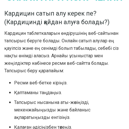
Кардицин сатып алу керек пе?
(Кардицинді қайдан алуға болады?)
Кардицин таблеткаларын өндірушінің веб-сайтынан
тапсырыс беруге болады. Онлайн сатып алулар ең
қауіпсіз және ең сенімді болып табылады, себебі сіз
нақты өнімді аласыз. Арнайы ұсыныстар мен
жеңілдіктер көбінесе ресми веб-сайтта болады.
Тапсырыс беру қарапайым:
Ресми веб-бетке кіріңіз.
Қаптаманы таңдаңыз.
Тапсырыс нысанына аты-жөніңізді,
мекенжайыңызды және байланыс
ақпаратыңызды енгізіңіз.
Қалаған әдісіңізбен төлеңіз.