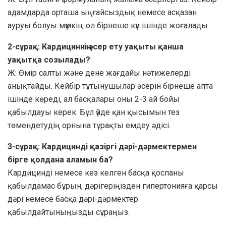
адамдарда орташа ыңғайсыздық немесе асқазан
ауруы болуы мүмкін, ол бірнеше күн ішінде жоғалады.
2-сұрақ: Кардициннің әсер ету уақыты қанша
уақытқа созылады?
Ж: Өмір салты және дене жағдайы нәтижелерді
анықтайды. Кейбір тұтынушылар әсерін бірнеше апта
ішінде көреді, ал басқалары оны 2-3 ай бойы
қабылдауы керек. Бұл үйде қан қысымын тез
төмендетудің орнына тұрақты емдеу әдісі.
3-сұрақ: Кардицинді қазіргі дәрі-дәрмектермен
бірге қолдана аламын ба?
Кардицинді немесе кез келген басқа қоспаны
қабылдамас бұрын, дәрігеріңізден гипертонияға қарсы
дәрі немесе басқа дәрі-дәрмектер
қабылдайтыныңызды сұраңыз.