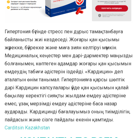
Гипертония бүгінде стресс пен дұрыс тамақтанбауға
байланысты жиі кездеседі. Жоғары қан қысымы
жүрекке, бүйрекке және миға зиян келтіруі мүмкін.
Медициналық кеңестер мен дәрі-дәрмектер маңызды
болғанымен, көптеген адамдар жоғары қан қысымын
емдеудің табиғи әдістерін іздейді. «Кардицин» деп
аталатын өнім танымал. Гипертонияға қарсы шөптік
дәрі Кардицин капсулалары үйде қан қысымын қалай
бақылау керектігі сияқты жылдам емдеу әдістеріне
емес, ұзақ мерзімді емдеу әдістеріне баса назар
аударады. Кардицинді бағалауымыз оның тиімділігін,
пайдасын және сізге пайдалы екенін қамтиды.
Carditsin Kazakhstan