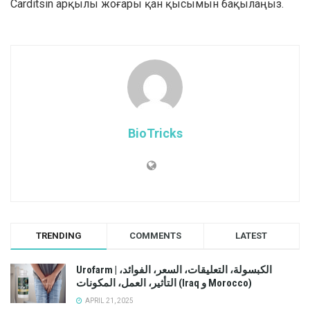
Carditsin арқылы жоғары қан қысымын бақылаңыз.
BioTricks
TRENDING
COMMENTS
LATEST
Urofarm | الكبسولة، التعليقات، السعر، الفوائد،
التأثير، العمل، المكونات (Iraq و Morocco)
APRIL 21, 2025