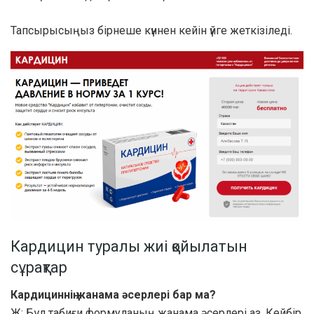
Тапсырысыңыз бірнеше күннен кейін үйге жеткізіледі.
Кардицин туралы жиі қойылатын
сұрақтар
Кардициннің жанама әсерлері бар ма?
Ж: Бұл табиғи формуланың жанама әсерлері аз. Кейбір