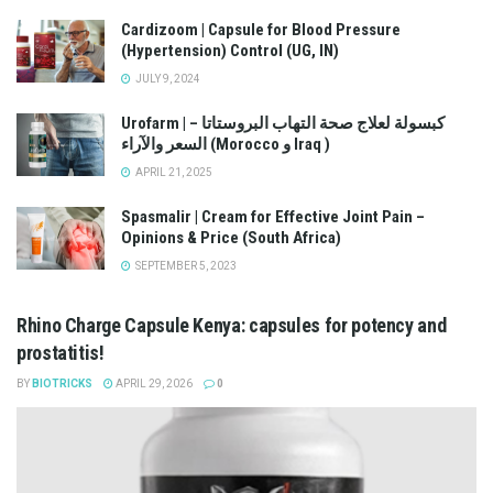
Cardizoom | Capsule for Blood Pressure
(Hypertension) Control (UG, IN)
JULY 9, 2024
Urofarm | كبسولة لعلاج صحة التهاب البروستاتا –
السعر والآراء (Morocco و Iraq )
APRIL 21, 2025
Spasmalir | Cream for Effective Joint Pain –
Opinions & Price (South Africa)
SEPTEMBER 5, 2023
Rhino Charge Capsule Kenya: capsules for potency and
prostatitis!
BY
BIOTRICKS
APRIL 29, 2026
0