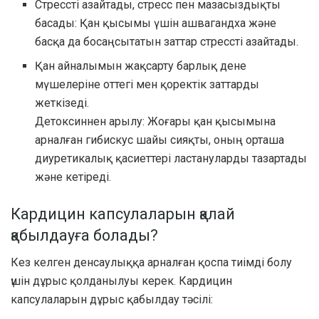
Стрессті азайтады, стресс пен мазасыздықты
басады: Қан қысымы үшін ашвагандха және
басқа да босаңсытатын заттар стрессті азайтады.
Қан айналымын жақсарту барлық дене
мүшелеріне оттегі мен қоректік заттарды
жеткізеді.
Детоксиннен арылу: Жоғары қан қысымына
арналған гибискус шайы сияқты, оның орташа
диуретикалық қасиеттері ластануларды тазартады
және кетіреді.
Кардицин капсулаларын қалай
қабылдауға болады?
Кез келген денсаулыққа арналған қоспа тиімді болу
үшін дұрыс қолданылуы керек. Кардицин
капсулаларын дұрыс қабылдау тәсілі: