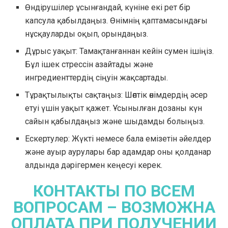
Өндірушілер ұсынғандай, күніне екі рет бір
капсула қабылдаңыз. Өнімнің қаптамасындағы
нұсқауларды оқып, орындаңыз.
Дұрыс уақыт: Тамақтанғаннан кейін сумен ішіңіз.
Бұл ішек стрессін азайтады және
ингредиенттердің сіңуін жақсартады.
Тұрақтылықты сақтаңыз: Шөптік өнімдердің әсер
етуі үшін уақыт қажет. Ұсынылған дозаны күн
сайын қабылдаңыз және шыдамды болыңыз.
Ескертулер: Жүкті немесе бала емізетін әйелдер
және ауыр аурулары бар адамдар оны қолданар
алдында дәрігермен кеңесуі керек.
КОНТАКТЫ ПО ВСЕМ
ВОПРОСАМ – ВОЗМОЖНА
ОПЛАТА ПРИ ПОЛУЧЕНИИ