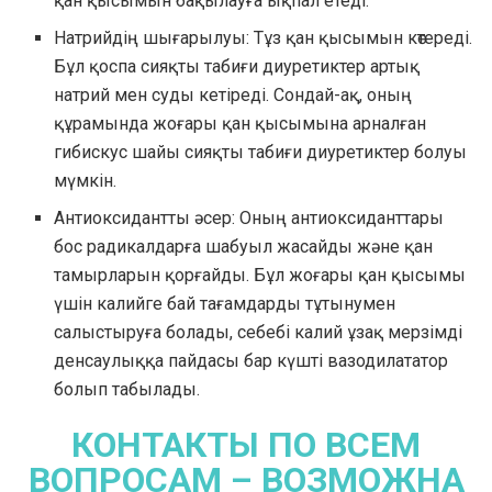
қан қысымын бақылауға ықпал етеді.
Натрийдің шығарылуы: Тұз қан қысымын көтереді.
Бұл қоспа сияқты табиғи диуретиктер артық
натрий мен суды кетіреді. Сондай-ақ, оның
құрамында жоғары қан қысымына арналған
гибискус шайы сияқты табиғи диуретиктер болуы
мүмкін.
Антиоксидантты әсер: Оның антиоксиданттары
бос радикалдарға шабуыл жасайды және қан
тамырларын қорғайды. Бұл жоғары қан қысымы
үшін калийге бай тағамдарды тұтынумен
салыстыруға болады, себебі калий ұзақ мерзімді
денсаулыққа пайдасы бар күшті вазодилататор
болып табылады.
КОНТАКТЫ ПО ВСЕМ
ВОПРОСАМ – ВОЗМОЖНА