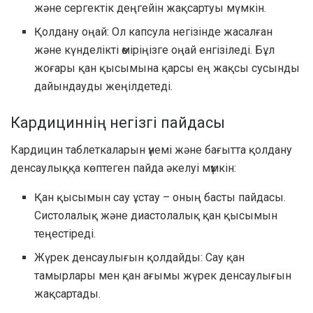
және сергектік деңгейін жақсартуы мүмкін.
Қолдану оңай: Ол капсула негізінде жасалған
және күнделікті өміріңізге оңай енгізіледі. Бұл
жоғары қан қысымына қарсы ең жақсы сусынды
дайындауды жеңілдетеді.
Кардициннің негізгі пайдасы
Кардицин таблеткаларын үнемі және бағытта қолдану
денсаулыққа көптеген пайда әкелуі мүмкін:
Қан қысымын сау ұстау – оның басты пайдасы.
Систолалық және диастолалық қан қысымын
теңестіреді.
Жүрек денсаулығын қолдайды: Сау қан
тамырлары мен қан ағымы жүрек денсаулығын
жақсартады.