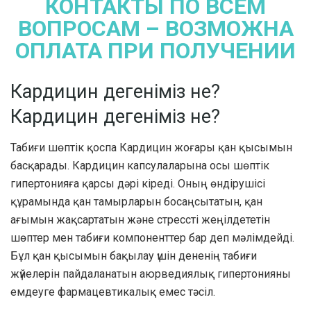
КОНТАКТЫ ПО ВСЕМ
ВОПРОСАМ – ВОЗМОЖНА
ОПЛАТА ПРИ ПОЛУЧЕНИИ
Кардицин дегеніміз не?
Кардицин дегеніміз не?
Табиғи шөптік қоспа Кардицин жоғары қан қысымын
басқарады. Кардицин капсулаларына осы шөптік
гипертонияға қарсы дәрі кіреді. Оның өндірушісі
құрамында қан тамырларын босаңсытатын, қан
ағымын жақсартатын және стрессті жеңілдететін
шөптер мен табиғи компоненттер бар деп мәлімдейді.
Бұл қан қысымын бақылау үшін дененің табиғи
жүйелерін пайдаланатын аюрведиялық гипертонияны
емдеуге фармацевтикалық емес тәсіл.