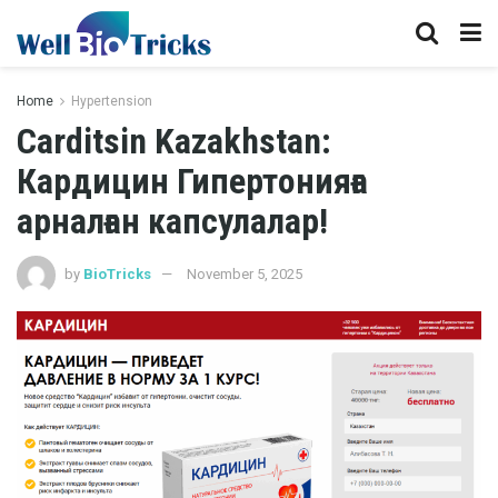
Home
Hypertension
Carditsin Kazakhstan:
Кардицин Гипертонияға
арналған капсулалар!
by
BioTricks
November 5, 2025