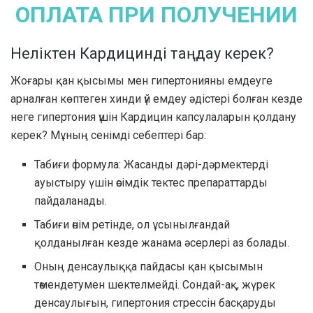
ОПЛАТА ПРИ ПОЛУЧЕНИИ
Неліктен Кардицинді таңдау керек?
Жоғары қан қысымы мен гипертонияны емдеуге
арналған көптеген хинди үй емдеу әдістері болған кезде
неге гипертония үшін Кардицин капсулаларын қолдану
керек? Мұның сенімді себептері бар:
Табиғи формула: Жасанды дәрі-дәрмектерді
ауыстыру үшін өсімдік тектес препараттарды
пайдаланады.
Табиғи өнім ретінде, ол ұсынылғандай
қолданылған кезде жанама әсерлері аз болады.
Оның денсаулыққа пайдасы қан қысымын
төмендетумен шектелмейді. Сондай-ақ, жүрек
денсаулығын, гипертония стрессін басқаруды