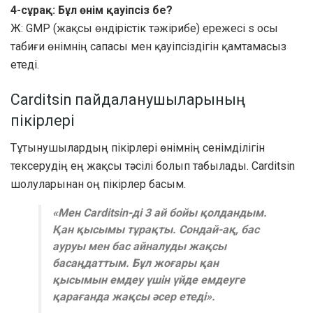
4-сұрақ: Бұл өнім қауіпсіз бе?
Ж: GMP (жақсы өндірістік тәжірибе) ережесі s осы
табиғи өнімнің сапасы мен қауіпсіздігін қамтамасыз
етеді.
Carditsin пайдаланушыларының
пікірлері
Тұтынушылардың пікірлері өнімнің сенімділігін
тексерудің ең жақсы тәсілі болып табылады. Carditsin
шолуларынан оң пікірлер басым.
«Мен Carditsin-ді 3 ай бойы қолдандым.
Қан қысымы тұрақты. Сондай-ақ, бас
ауруы мен бас айналуды жақсы
басаңдаттым. Бұл жоғары қан
қысымын емдеу үшін үйде емдеуге
қарағанда жақсы әсер етеді».