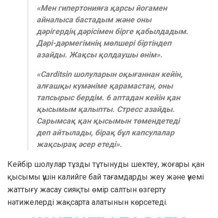
«Мен гипертонияға қарсы йогамен
айналыса бастадым және оны
дәрігердің дәрісімен бірге қабылдадым.
Дәрі-дәрмегімнің мөлшері біртіндеп
азайды. Жақсы қолдаушы өнім».
«Carditsin шолуларын оқығаннан кейін,
алғашқы күмәніме қарамастан, оны
тапсырыс бердім. 6 аптадан кейін қан
қысымым қалыпты. Стресс азайды.
Сарымсақ қан қысымын төмендетеді
деп айтылады, бірақ бұл капсулалар
жақсырақ әсер етеді».
Кейбір шолулар тұзды тұтынуды шектеу, жоғары қан
қысымы үшін калийге бай тағамдарды жеу және үнемі
жаттығу жасау сияқты өмір салтын өзгерту
нәтижелерді жақсарта алатынын көрсетеді.