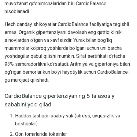
muvozanat qo'shimchalaridan biri CardioBalance
hisoblanadi.
Hech qanday shikoyatlar CardioBalance faoliyatiga tegishli
emas. Organik gipertenziyani davolash eng qattiq klinik
sinovlardan o'tgan va xavfsizdir. Yurak bilan bog'liq
muammolar ko'proq yoshlarda bo'lgani uchun uni barcha
yoshdagilar qabul qilishi mumkin. Sifat sertifikati o'rtacha
93% samaradorlikni ko'rsatadi. Aritmiya va gipertoniya bilan
og'rigan bemorlar kun bo'yi hayotiylik uchun CardioBalance-
ga murojaat qilishadi.
CardioBalance gipertenziyaning 5 ta asosiy
sababini yo'q qiladi
Haddan tashqari asabiy yuk (stress, uyqusizlik va
boshqalar)
Qon tomirlarida toksinlar