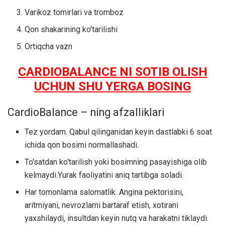
Varikoz tomirlari va tromboz
Qon shakarining ko'tarilishi
Ortiqcha vazn
CARDIOBALANCE NI SOTIB OLISH
UCHUN SHU YERGA BOSING
CardioBalance – ning afzalliklari
Tez yordam. Qabul qilinganidan keyin dastlabki 6 soat
ichida qon bosimi normallashadi.
To'satdan ko'tarilish yoki bosimning pasayishiga olib
kelmaydi.Yurak faoliyatini aniq tartibga soladi.
Har tomonlama salomatlik. Angina pektorisini,
aritmiyani, nevrozlarni bartaraf etish, xotirani
yaxshilaydi, insultdan keyin nutq va harakatni tiklaydi.