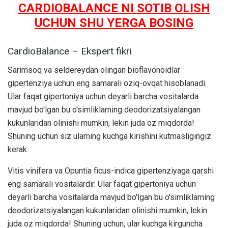
CARDIOBALANCE NI SOTIB OLISH
UCHUN SHU YERGA BOSING
CardioBalance – Ekspert fikri
Sarimsoq va seldereydan olingan bioflavonoidlar
gipertenziya uchun eng samarali oziq-ovqat hisoblanadi.
Ular faqat gipertoniya uchun deyarli barcha vositalarda
mavjud bo'lgan bu o'simliklarning deodorizatsiyalangan
kukunlaridan olinishi mumkin, lekin juda oz miqdorda!
Shuning uchun siz ularning kuchga kirishini kutmasligingiz
kerak.
Vitis vinifera va Opuntia ficus-indica gipertenziyaga qarshi
eng samarali vositalardir. Ular faqat gipertoniya uchun
deyarli barcha vositalarda mavjud bo'lgan bu o'simliklarning
deodorizatsiyalangan kukunlaridan olinishi mumkin, lekin
juda oz miqdorda! Shuning uchun, ular kuchga kirguncha