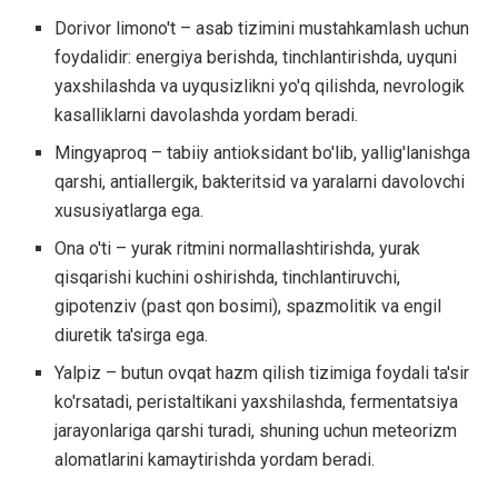
Dorivor limono't – asab tizimini mustahkamlash uchun
foydalidir: energiya berishda, tinchlantirishda, uyquni
yaxshilashda va uyqusizlikni yo'q qilishda, nevrologik
kasalliklarni davolashda yordam beradi.
Mingyaproq – tabiiy antioksidant bo'lib, yallig'lanishga
qarshi, antiallergik, bakteritsid va yaralarni davolovchi
xususiyatlarga ega.
Ona o'ti – yurak ritmini normallashtirishda, yurak
qisqarishi kuchini oshirishda, tinchlantiruvchi,
gipotenziv (past qon bosimi), spazmolitik va engil
diuretik ta'sirga ega.
Yalpiz – butun ovqat hazm qilish tizimiga foydali ta'sir
ko'rsatadi, peristaltikani yaxshilashda, fermentatsiya
jarayonlariga qarshi turadi, shuning uchun meteorizm
alomatlarini kamaytirishda yordam beradi.