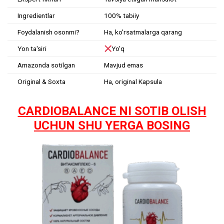
Ingredientlar
100% tabiiy
Foydalanish osonmi?
Ha, ko'rsatmalarga qarang
Yon ta'siri
Yo'q
Amazonda sotilgan
Mavjud emas
Original & Soxta
Ha, original Kapsula
CARDIOBALANCE NI SOTIB OLISH
UCHUN SHU YERGA BOSING