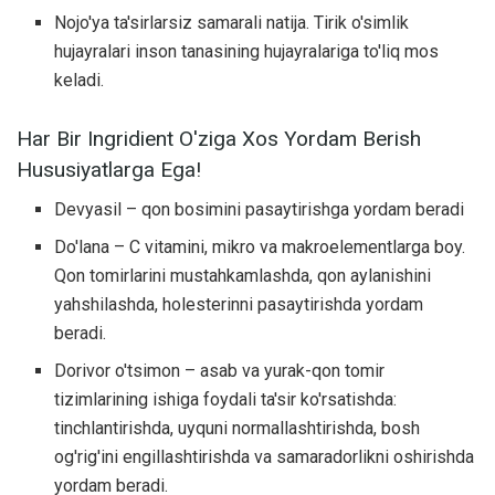
Nojo'ya ta'sirlarsiz samarali natija. Tirik o'simlik
hujayralari inson tanasining hujayralariga to'liq mos
keladi.
Har Bir Ingridient O'ziga Xos Yordam Berish
Hususiyatlarga Ega!
Devyasil – qon bosimini pasaytirishga yordam beradi
Do'lana – С vitamini, mikro va makroelementlarga boy.
Qon tomirlarini mustahkamlashda, qon aylanishini
yahshilashda, holesterinni pasaytirishda yordam
beradi.
Dorivor o'tsimon – asab va yurak-qon tomir
tizimlarining ishiga foydali ta'sir ko'rsatishda:
tinchlantirishda, uyquni normallashtirishda, bosh
og'rig'ini engillashtirishda va samaradorlikni oshirishda
yordam beradi.