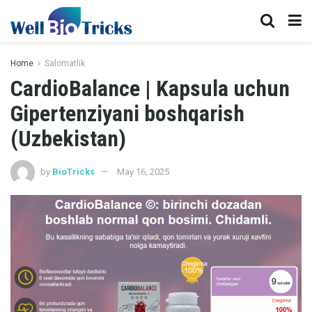
Home
Salomatlik
CardioBalance | Kapsula uchun
Gipertenziyani boshqarish
(Uzbekistan)
by
BioTricks
May 16, 2025