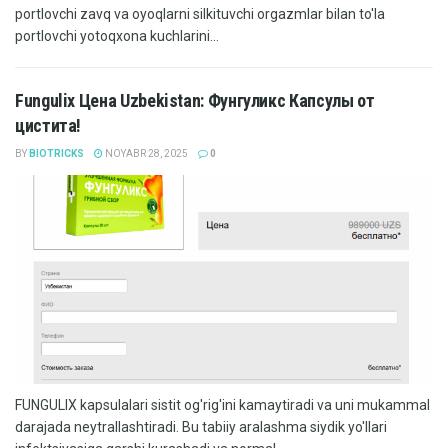
portlovchi zavq va oyoqlarni silkituvchi orgazmlar bilan to'la
portlovchi yotoqxona kuchlarini...
Fungulix Цена Uzbekistan: Фунгуликс Капсулы от
цистита!
BY
BIOTRICKS
NOYABR 28, 2025
0
FUNGULIX kapsulalari sistit og'rig'ini kamaytiradi va uni mukammal
darajada neytrallashtiradi. Bu tabiiy aralashma siydik yo'llari