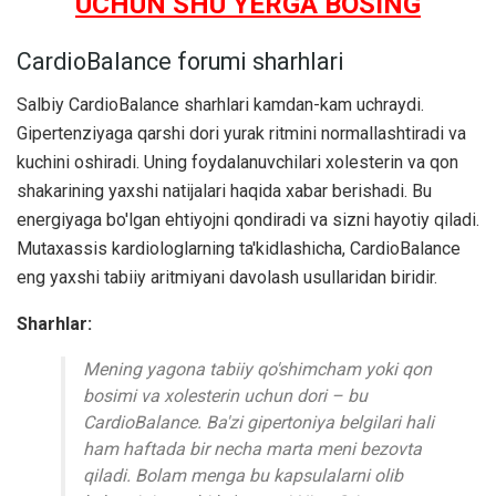
UCHUN SHU YERGA BOSING
CardioBalance forumi sharhlari
Salbiy CardioBalance sharhlari kamdan-kam uchraydi.
Gipertenziyaga qarshi dori yurak ritmini normallashtiradi va
kuchini oshiradi. Uning foydalanuvchilari xolesterin va qon
shakarining yaxshi natijalari haqida xabar berishadi. Bu
energiyaga bo'lgan ehtiyojni qondiradi va sizni hayotiy qiladi.
Mutaxassis kardiologlarning ta'kidlashicha, CardioBalance
eng yaxshi tabiiy aritmiyani davolash usullaridan biridir.
Sharhlar:
Mening yagona tabiiy qo'shimcham yoki qon
bosimi va xolesterin uchun dori – bu
CardioBalance. Ba'zi gipertoniya belgilari hali
ham haftada bir necha marta meni bezovta
qiladi. Bolam menga bu kapsulalarni olib