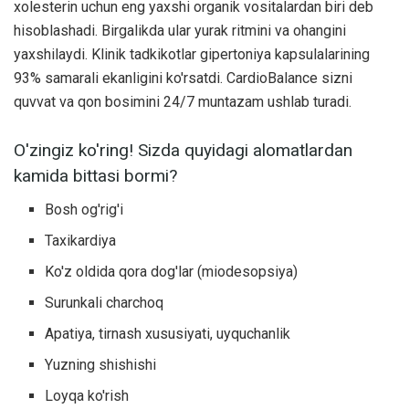
xolesterin uchun eng yaxshi organik vositalardan biri deb
hisoblashadi. Birgalikda ular yurak ritmini va ohangini
yaxshilaydi. Klinik tadkikotlar gipertoniya kapsulalarining
93% samarali ekanligini ko'rsatdi. CardioBalance sizni
quvvat va qon bosimini 24/7 muntazam ushlab turadi.
O'zingiz ko'ring! Sizda quyidagi alomatlardan
kamida bittasi bormi?
Bosh og'rig'i
Taxikardiya
Ko'z oldida qora dog'lar (miodesopsiya)
Surunkali charchoq
Apatiya, tirnash xususiyati, uyquchanlik
Yuzning shishishi
Loyqa ko'rish