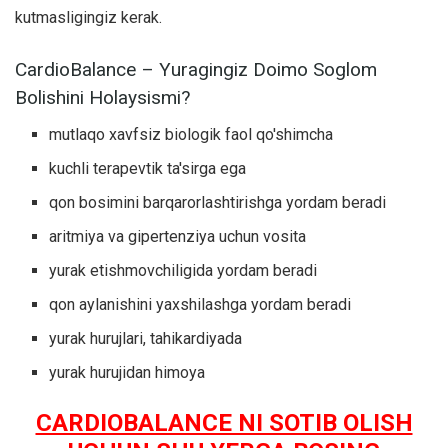
kutmasligingiz kerak.
CardioBalance – Yuragingiz Doimo Soglom
Bolishini Holaysismi?
mutlaqo xavfsiz biologik faol qo'shimcha
kuchli terapevtik ta'sirga ega
qon bosimini barqarorlashtirishga yordam beradi
aritmiya va gipertenziya uchun vosita
yurak etishmovchiligida yordam beradi
qon aylanishini yaxshilashga yordam beradi
yurak hurujlari, tahikardiyada
yurak hurujidan himoya
CARDIOBALANCE NI SOTIB OLISH