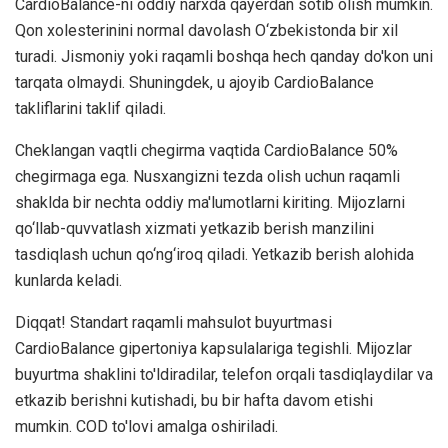
CardioBalance-ni oddiy narxda qayerdan sotib olish mumkin.
Qon xolesterinini normal davolash O‘zbekistonda bir xil
turadi. Jismoniy yoki raqamli boshqa hech qanday do'kon uni
tarqata olmaydi. Shuningdek, u ajoyib CardioBalance
takliflarini taklif qiladi.
Cheklangan vaqtli chegirma vaqtida CardioBalance 50%
chegirmaga ega. Nusxangizni tezda olish uchun raqamli
shaklda bir nechta oddiy ma'lumotlarni kiriting. Mijozlarni
qo‘llab-quvvatlash xizmati yetkazib berish manzilini
tasdiqlash uchun qo‘ng‘iroq qiladi. Yetkazib berish alohida
kunlarda keladi.
Diqqat! Standart raqamli mahsulot buyurtmasi
CardioBalance gipertoniya kapsulalariga tegishli. Mijozlar
buyurtma shaklini to'ldiradilar, telefon orqali tasdiqlaydilar va
etkazib berishni kutishadi, bu bir hafta davom etishi
mumkin. COD to'lovi amalga oshiriladi.