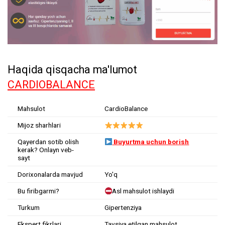
Haqida qisqacha ma'lumot
CARDIOBALANCE
Mahsulot
CardioBalance
Mijoz sharhlari
Qayerdan sotib olish
Buyurtma uchun borish
kerak? Onlayn veb-
sayt
Dorixonalarda mavjud
Yo'q
Bu firibgarmi?
Asl mahsulot ishlaydi
Turkum
Gipertenziya
Ekspert fikrlari
Tavsiya etilgan mahsulot