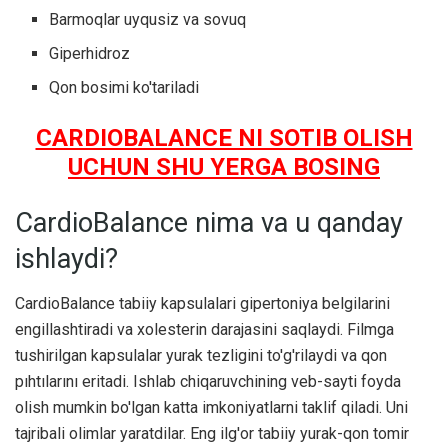
Barmoqlar uyqusiz va sovuq
Giperhidroz
Qon bosimi ko'tariladi
CARDIOBALANCE NI SOTIB OLISH
UCHUN SHU YERGA BOSING
CardioBalance nima va u qanday
ishlaydi?
CardioBalance tabiiy kapsulalari gipertoniya belgilarini
engillashtiradi va xolesterin darajasini saqlaydi. Filmga
tushirilgan kapsulalar yurak tezligini to'g'rilaydi va qon
pıhtılarını eritadi. Ishlab chiqaruvchining veb-sayti foyda
olish mumkin bo'lgan katta imkoniyatlarni taklif qiladi. Uni
tajribali olimlar yaratdilar. Eng ilg'or tabiiy yurak-qon tomir