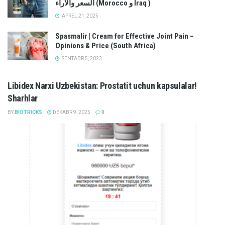
السعر والآراء (Morocco و Iraq )
APREL 21, 2025
Spasmalir | Cream for Effective Joint Pain –
Opinions & Price (South Africa)
SENTABR 5, 2023
Libidex Narxi Uzbekistan: Prostatit uchun kapsulalar!
Sharhlar
BY
BIOTRICKS
DEKABR 9, 2025
0