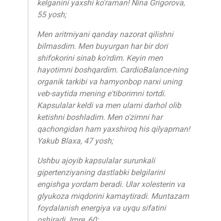
kelganini yaxshi ko'raman! Nina Grigorova,
55 yosh;
Men aritmiyani qanday nazorat qilishni
bilmasdim. Men buyurgan har bir dori
shifokorini sinab ko'rdim. Keyin men
hayotimni boshqardim. CardioBalance-ning
organik tarkibi va hamyonbop narxi uning
veb-saytida mening e'tiborimni tortdi.
Kapsulalar keldi va men ularni darhol olib
ketishni boshladim. Men o'zimni har
qachongidan ham yaxshiroq his qilyapman!
Yakub Blaxa, 47 yosh;
Ushbu ajoyib kapsulalar surunkali
gipertenziyaning dastlabki belgilarini
engishga yordam beradi. Ular xolesterin va
glyukoza miqdorini kamaytiradi. Muntazam
foydalanish energiya va uyqu sifatini
oshiradi. Imre, 60;