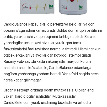
CardioBalance kapsulalari gipertenziya belgilari va qon
bosimi o'zgarishini kamaytiradi. Ushbu dorilar qon pıhtılarını
eritib, yurak urishi va qon oqimini tartibga soladi. Barcha
yoshdagilar uchun xavfsiz, ular yurak-qon tomir
funktsiyalarini faol ravishda normallashtiradi. Ularni har kuni
o'zbek erkaklari va ayollaridan ko'proq iste'mol qiladi.
Rasmiy veb-saytda katta imkoniyatlar mavjud. Forum
sharhlari shuni ko'rsatadiki, CardioBalance odamlarga
sog'lom yashashga yordam beradi. Yon ta'siri haqida hech
narsa xabar qilinmagan.
Organik retsept ortidagi odam mutaxassis. U bilan eng
yaxshi kardiologlar ishladilar. Mutaxassislar
CardioBalanceni yurak urishining buzilishi va ortiqcha