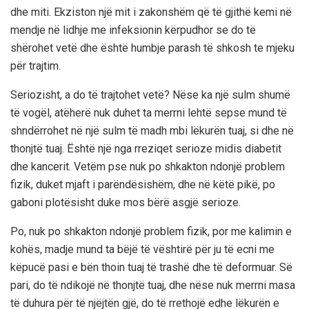
dhe miti. Ekziston një mit i zakonshëm që të gjithë kemi në
mendje në lidhje me infeksionin kërpudhor se do të
shërohet vetë dhe është humbje parash të shkosh te mjeku
për trajtim.
Seriozisht, a do të trajtohet vetë? Nëse ka një sulm shumë
të vogël, atëherë nuk duhet ta merrni lehtë sepse mund të
shndërrohet në një sulm të madh mbi lëkurën tuaj, si dhe në
thonjtë tuaj. Është një nga rreziqet serioze midis diabetit
dhe kancerit. Vetëm pse nuk po shkakton ndonjë problem
fizik, duket mjaft i parëndësishëm, dhe në këtë pikë, po
gaboni plotësisht duke mos bërë asgjë serioze.
Po, nuk po shkakton ndonjë problem fizik, por me kalimin e
kohës, madje mund ta bëjë të vështirë për ju të ecni me
këpucë pasi e bën thoin tuaj të trashë dhe të deformuar. Së
pari, do të ndikojë në thonjtë tuaj, dhe nëse nuk merrni masa
të duhura për të njëjtën gjë, do të rrethojë edhe lëkurën e