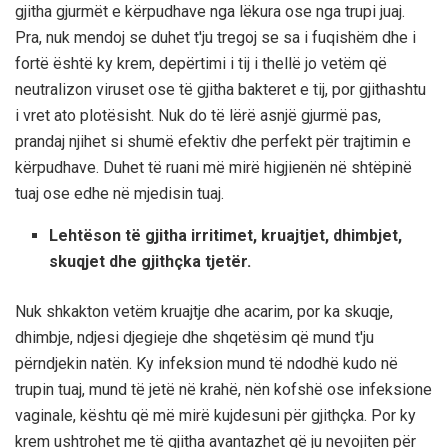
gjitha gjurmët e kërpudhave nga lëkura ose nga trupi juaj.
Pra, nuk mendoj se duhet t'ju tregoj se sa i fuqishëm dhe i
fortë është ky krem, depërtimi i tij i thellë jo vetëm që
neutralizon viruset ose të gjitha bakteret e tij, por gjithashtu
i vret ato plotësisht. Nuk do të lërë asnjë gjurmë pas,
prandaj njihet si shumë efektiv dhe perfekt për trajtimin e
kërpudhave. Duhet të ruani më mirë higjienën në shtëpinë
tuaj ose edhe në mjedisin tuaj.
Lehtëson të gjitha irritimet, kruajtjet, dhimbjet,
skuqjet dhe gjithçka tjetër.
Nuk shkakton vetëm kruajtje dhe acarim, por ka skuqje,
dhimbje, ndjesi djegieje dhe shqetësim që mund t'ju
përndjekin natën. Ky infeksion mund të ndodhë kudo në
trupin tuaj, mund të jetë në krahë, nën kofshë ose infeksione
vaginale, kështu që më mirë kujdesuni për gjithçka. Por ky
krem ​​ushtrohet me të gjitha avantazhet që ju nevojiten për