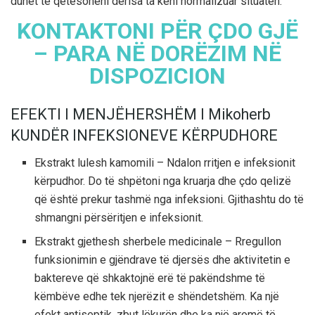
duhet të qetësoheni derisa ta keni normalizuar situatën.
KONTAKTONI PËR ÇDO GJË
– PARA NË DORËZIM NË
DISPOZICION
EFEKTI I MENJËHERSHËM I Mikoherb
KUNDËR INFEKSIONEVE KËRPUDHORE
Ekstrakt lulesh kamomili – Ndalon rritjen e infeksionit
kërpudhor. Do të shpëtoni nga kruarja dhe çdo qelizë
që është prekur tashmë nga infeksioni. Gjithashtu do të
shmangni përsëritjen e infeksionit.
Ekstrakt gjethesh sherbele medicinale – Rregullon
funksionimin e gjëndrave të djersës dhe aktivitetin e
baktereve që shkaktojnë erë të pakëndshme të
këmbëve edhe tek njerëzit e shëndetshëm. Ka një
efekt antiseptik, zbut lëkurën dhe ka një aromë të