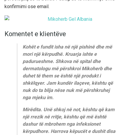
konfirmimi ose email.
Komentet e klientëve
Kohët e fundit isha në një pishinë dhe më
mori një kërpudhë. Kruarja ishte e
padurueshme. Shkova në spital dhe
dermatologu më përshkroi Mikoherb dhe
duhet të them se është një produkt i
shkëlqyer. Jam kundër ilaçeve, kështu që
nuk do ta blija nëse nuk më përshkruhej
nga mjeku im.
Mirëdita. Unë shkoj në not, kështu që kam
një rrezik në rritje, kështu që më është
dashur të mbrohem nga infeksionet
kërpudhore. Harrova këpucët e dushit disa