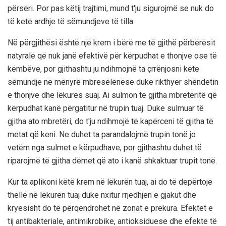
përsëri. Por pas këtij trajtimi, mund t'ju sigurojmë se nuk do
të ketë ardhje të sëmundjeve të tilla.
Në përgjithësi është një krem ​​i bërë me të gjithë përbërësit
natyralë që nuk janë efektivë për kërpudhat e thonjve ose të
këmbëve, por gjithashtu ju ndihmojnë ta çrrënjosni këtë
sëmundje në mënyrë mbresëlënëse duke rikthyer shëndetin
e thonjve dhe lëkurës suaj. Ai sulmon të gjitha mbretëritë që
kërpudhat kanë përgatitur në trupin tuaj. Duke sulmuar të
gjitha ato mbretëri, do t'ju ndihmojë të kapërceni të gjitha të
metat që keni. Ne duhet ta parandalojmë trupin tonë jo
vetëm nga sulmet e kërpudhave, por gjithashtu duhet të
riparojmë të gjitha dëmet që ato i kanë shkaktuar trupit tonë.
Kur ta aplikoni këtë krem ​​në lëkurën tuaj, ai do të depërtojë
thellë në lëkurën tuaj duke nxitur rrjedhjen e gjakut dhe
kryesisht do të përqendrohet në zonat e prekura. Efektet e
tij antibakteriale, antimikrobike, antioksiduese dhe efekte të