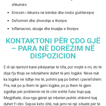
shkumës
Errësim i lëkurës në këmbë dhe midis gishtërinjve
Deformim dhe zhveshje e thonjve
Inflamacion, skuqje dhe kruajtje e thonjve
KONTAKTONI PËR ÇDO GJË
– PARA NË DORËZIM NË
DISPOZICION
E di që njerëzit kanë pikëpamje të tilla, por miqtë e mi, do të
doja t'ju thoja se ndonjëherë duhet të jeni logjikë. Nëse nuk
ka logjikë në lidhje me të, pohimi juaj po bëhet i pavlefshëm.
Pra, nuk po ju them të gjeni logjikë, po ju them të gjeni
zgjidhje për problemin në të cilin është futur trupi juaj.
Megjithatë, disa nga gjërat që mbeten jashtë shikimit tuaj
duhet t'i dini. Sepse këto ditë, nuk jemi në një situatë për të