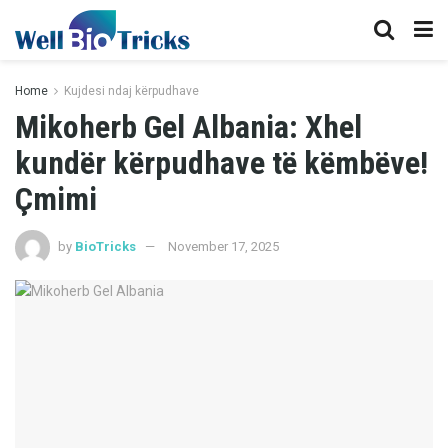
Home
Kujdesi ndaj kërpudhave
Mikoherb Gel Albania: Xhel
kundër kërpudhave të këmbëve!
Çmimi
by
BioTricks
November 17, 2025