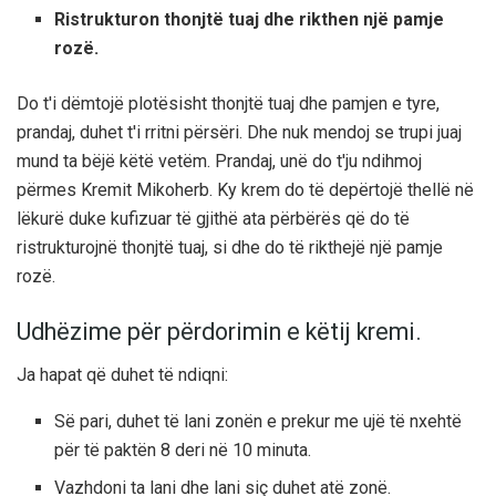
Ristrukturon thonjtë tuaj dhe rikthen një pamje
rozë.
Do t'i dëmtojë plotësisht thonjtë tuaj dhe pamjen e tyre,
prandaj, duhet t'i rritni përsëri. Dhe nuk mendoj se trupi juaj
mund ta bëjë këtë vetëm. Prandaj, unë do t'ju ndihmoj
përmes Kremit Mikoherb. Ky krem ​​do të depërtojë thellë në
lëkurë duke kufizuar të gjithë ata përbërës që do të
ristrukturojnë thonjtë tuaj, si dhe do të rikthejë një pamje
rozë.
Udhëzime për përdorimin e këtij kremi.
Ja hapat që duhet të ndiqni:
Së pari, duhet të lani zonën e prekur me ujë të nxehtë
për të paktën 8 deri në 10 minuta.
Vazhdoni ta lani dhe lani siç duhet atë zonë.