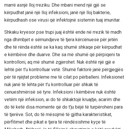
marrë asnjë lloj rreziku. Dhe mbani mend një gjë se
kërpudhat janë një lloj infeksioni, janë një lloj bakterie,
kërpudhash ose virusi që infektojnë sistemin tuaj imunitar.
Shkaku kryesor pse trupi juaj është ende në rrezik të madh
nga dhimbjet e sëmundjeve të tjera kërcënuese për jetën
dhe të rënda është se ka kaq shumë shkaqe për kërpudhat
e këmbëve dhe duarve. Dhe sa më shumë që përpiqeni ta
kontrolloni, aq më shumë zgjerohet. Nuk është një gjë e
lehtë për t'u kontrolluar vetë. Shumë faktorë janë përgjegjës
për të njëjtat probleme me të cilat po përballeni. Infeksionet
nuk janë të lehta për t'u kontrolluar për shkak të
cenueshmërisë së tyre. Infeksioni i këmbëve nuk është
vetëm një infeksion, ai do të shkaktojë kruajtje, acarim dhe
do të ketë disa momente që do t'ju bëjë të turpëroheni para
të tjerëve. Sot, do të mësojmë të gjitha karakteristikat,
përfitimet dhe pikat e tjera të rëndësishme kyçe të