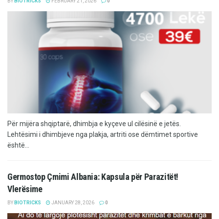
BY
BIOTRICKS
FEBRUARY 21, 2026
0
Për mijëra shqiptarë, dhimbja e kyçeve ul cilësinë e jetës.
Lehtësimi i dhimbjeve nga plakja, artriti ose dëmtimet sportive
është...
Germostop Çmimi Albania: Kapsula për Parazitët!
Vlerësime
BY
BIOTRICKS
JANUARY 28, 2026
0