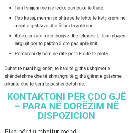
Tani fshijeni me një leckë pambuku të thatë.
Pas kësaj, merrni një shtresë të lehtë të këtij kremi në
majat e gishtave dhe filloni ta aplikoni.
Aplikojeni atë rreth thonjve dhe lëkurës.  Tani mbajeni
larg ujit për të paktën 3 orë pas aplikimit.
Përdoreni dy herë në ditë për 28 ditë të plota.
Duhet të ruani higjienën, të hani të gjitha ushqimet e
shëndetshme dhe të shmangni të gjitha gjërat e gatshme,
pikante dhe të tjera të pashëndetshme.
KONTAKTONI PËR ÇDO GJË
– PARA NË DORËZIM NË
DISPOZICION
Pika për t'u mbajtur mend.