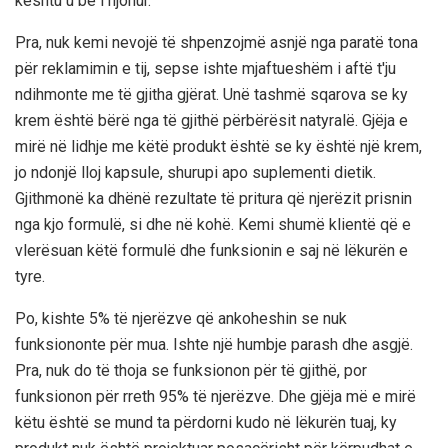
kështu u bë i njohur.
Pra, nuk kemi nevojë të shpenzojmë asnjë nga paratë tona
për reklamimin e tij, sepse ishte mjaftueshëm i aftë t'ju
ndihmonte me të gjitha gjërat. Unë tashmë sqarova se ky
krem ​​është bërë nga të gjithë përbërësit natyralë. Gjëja e
mirë në lidhje me këtë produkt është se ky është një krem,
jo ​​ndonjë lloj kapsule, shurupi apo suplementi dietik.
Gjithmonë ka dhënë rezultate të pritura që njerëzit prisnin
nga kjo formulë, si dhe në kohë. Kemi shumë klientë që e
vlerësuan këtë formulë dhe funksionin e saj në lëkurën e
tyre.
Po, kishte 5% të njerëzve që ankoheshin se nuk
funksiononte për mua. Ishte një humbje parash dhe asgjë.
Pra, nuk do të thoja se funksionon për të gjithë, por
funksionon për rreth 95% të njerëzve. Dhe gjëja më e mirë
këtu është se mund ta përdorni kudo në lëkurën tuaj, ky