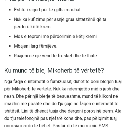
Është i sigurt për të gjitha moshat.
Nuk ka kufizime për asnjë grua shtatzënë që ta
përdorë këtë krem.
Mos e teproni me përdorimin e këtij kremi.
Mbajeni larg fëmijëve.
Ruajeni në një vend të freskët dhe të thatë.
Ku mund të blej Mikoherb të vërtetë?
Nga faqja e internetit e furnizuesit, duhet të bëni blerjen tuaj
për Mikoherb të vërtetë. Nuk ka ndërmjetës midis jush dhe
nesh. Dhe për një blerje të besueshme, mund të klikoni në
imazhin më poshtë dhe do t'ju çojë në faqen e internetit të
shitësit. Lini të dhënat tuaja dhe dërgoni porosinë përm. Ata
do t'ju telefonojnë pas njëfarë kohe dhe, pas pëlqimit tuaj,
porosia juaj do të bëhet. Pastaj, do të merrni një SMS