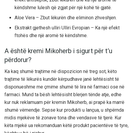
këndshme lulesh që zgjat për një kohë të gjatë.
Aloe Vera – Zbut lëkurën dhe eliminon zhveshjen.
Ekstrakt gjethesh ulliri Ulliri Evropian – Ka një efekt
ftohës dhe një aromë të këndshme.
A është kremi Mikoherb i sigurt për t’u
përdorur?
Ka kaq shumë trajtime në dispozicion në treg sot, këto
trajtime të lëkurës kundër kërpudhave janë lehtësisht të
disponueshme me çmime shumë të lira në farmaci ose në
farmaci. Mund ta bësh lehtësisht blerjen tënde atje, edhe
kur nuk reklamuam për kremin Mikoherb, ai prapë ka marrë
shumë vëmendje. Sepse kur produkti u lançua, u shpërnda
midis mjekëve të zonave tona dhe vendasve të tjerë. Kur
këta mjekë ua rekomanduan këtë produkt pacientëve të tyre,