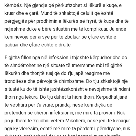
këmbës. Një gjendje që përkufizohet si lëkurë e kuqe, e
kruar dhe e çarë. Mund të shkaktojë celulit që është
përgjegjës për prodhimin e lëkurës së fryrë, të kuqe dhe të
ndjeshme duke e bërë situatën më të komplikuar. Ju ende
keni nevojë për arsye për të zbuluar se çfarë është e
gabuar dhe çfarë është e drejtë.
E gjitha fillon nga një infeksion i thjeshtë kërpudhor dhe do
të shndërrohet në një situatë të tmerrshme mbi të gjithë
lëkurën dhe thonjtë tuaj që do t'ju japë reagime më
tronditëse dhe përvoja të dhimbshme. Do t'ju shkaktojë një
situatë ku do të ishte jashtëzakonisht e nevojshme të ndani
thoin nga lëkura. Do t'ju duhet ta hiqni thoin. Kërpudhat janë
të vështira për t'u vrarë, prandaj, nëse keni diçka që
pretendon se shëron infeksionin, më mirë ta provoni. Nuk
po ju them të zgjidhni vetëm Mikoherb, nëse jeni të kënaqur
nga ky vlerësim, është më mirë ta përdorni, përndryshe, nuk