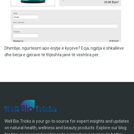
Dhimbje, ngurtësim apo ënjtje e kyçeve? Ecja, ngjitja e shkallëve
dhe bërja e gjërave të thjeshta janë të vështira për...
Well Bio Tricks is your go-to source for expert insights and updates
on natural health, wellness and beauty products. Explore our blog