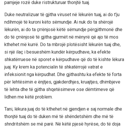
pamjeje rozë duke ristrukturuar thonjtë tuaj.
Duke neutralizuar të gjitha viruset në lëkurën tuaj, ai do t'ju
ndihmojë të kuroni këto sëmundje. Ai nuk do ta shërojë
lëkurën, ai do ta çrrënjosë këtë sëmundje përgjithmonë dhe
do të çrrënjosë të gjitha gjurmët në mënyrë që ajo të mos
kthehet më kurrë. Do ta mbrojë plotësisht lëkurën tuaj dhe,
si një ilaç i besueshëm kundër kërpudhave, ka efekte
shkatërruese në sporet e kërpudhave që do të kishte lëkura
juaj. Ky krem ​​ka potencialin të shkatërrojë vatrat e
infeksionit nga kërpudhat. Dhe gjithashtu ka efekte të forta
për lehtësimin e ënjtjes, gjakderdhjes, kruajtjes, dhimbjeve
të lehta dhe të gjitha shqetësimeve ose dëmtimeve që
lidhen me këtë problem.
Tani, lëkura juaj do të kthehet në gjendjen e saj normale dhe
thonjtë tuaj do të duken më të shëndetshëm dhe më të
shndritshëm se më parë. Në këtë pjesë hyrëse, do të doja