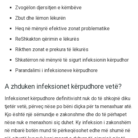
Zvogëlon djersitjen e këmbëve
Zbut dhe lëmon lëkurën
Heq në mënyrë efektive zonat problematike
ReShkakton qërimin e lëkurës
Rikthen zonat e prekura të lëkurës
Shkatërron në mënyrë të sigurt infeksionin kërpudhor
Parandalimi i infeksioneve kërpudhore
A zhduken infeksionet kërpudhore vetë?
Infeksionet kërpudhore definitivisht nuk do të shkojnë diku
tjetër vetë, përveç nëse po bëni diçka për ta menaxhuar atë.
Kjo është një sëmundje e zakonshme dhe do të përhapet
nëse nuk e menaxhoni siç duhet. Ky infeksion i zakonshëm
në mbarë botën mund të përkeqësohet edhe më shumë në