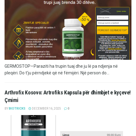
GERMOSTOP—Paraziti ha trupin tuaj dhe ju lë pa ndjenja në
pleqëri. Do t'ju përndjekë që në fëmijëri. Një person do...
Arthrofix Kosovo: Artrofiks Kapsula për dhimbjet e kyçeve!
Çmimi
BY
BIOTRICKS
DECEMBER 16, 2025
0