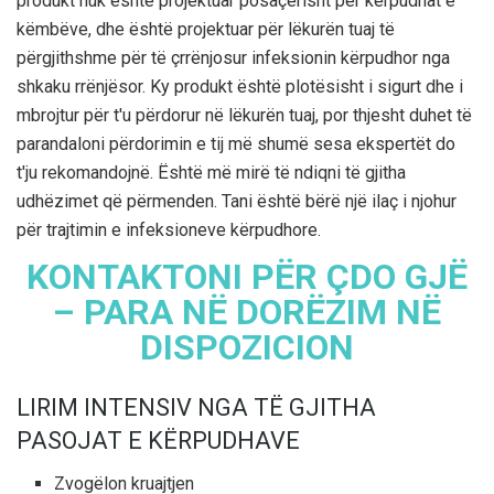
produkt nuk është projektuar posaçërisht për kërpudhat e
këmbëve, dhe është projektuar për lëkurën tuaj të
përgjithshme për të çrrënjosur infeksionin kërpudhor nga
shkaku rrënjësor. Ky produkt është plotësisht i sigurt dhe i
mbrojtur për t'u përdorur në lëkurën tuaj, por thjesht duhet të
parandaloni përdorimin e tij më shumë sesa ekspertët do
t'ju rekomandojnë. Është më mirë të ndiqni të gjitha
udhëzimet që përmenden. Tani është bërë një ilaç i njohur
për trajtimin e infeksioneve kërpudhore.
KONTAKTONI PËR ÇDO GJË
– PARA NË DORËZIM NË
DISPOZICION
LIRIM INTENSIV NGA TË GJITHA
PASOJAT E KËRPUDHAVE
Zvogëlon kruajtjen