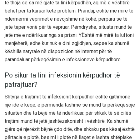
të thoja se sa më gjatë ta lini kërpudhën, aq më e vështirë
bëhet për ta kuruar këtë problem. Prandaj, është më mirë të
ndërmerrni veprimet e nevojshme në kohë, përpara se të
jetë tepër vonë për të vepruar. Përndryshe, situata mund të
jetë më e ndërlikuar nga sa prisni. YËshtë më mirë ta luftoni
menjëherë, edhe kur nuk e dini zgjidhjen, sepse ka shumë
këshilla natyrale në dispozicion në internet për të
parandaluar përkeqësimin e infeksioneve kërpudhore.
Po sikur ta lini infeksionin kërpudhor të
patrajtuar?
Shtyrja e trajtimit të infeksionit kërpudhor është gjithmonë
një ide e keqe, e përmenda tashmë se mund ta përkeqësojë
situatën dhe ta bëjë më të ndërlikuar, për shkak të së cilës
trajtimi mund të jetë jashtëzakonisht i vështirë. Ka shumë
gjëra që njerëzit bëjnë çdo ditë, dhe shkaku pas kësaj është
përtacia e plotë, besimi i plotë në ilaçet e lashta shtëpiake