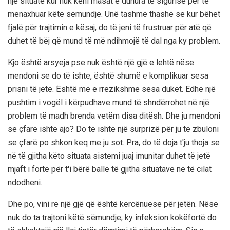
një situatë kur nuk keni masat e duhura të sigurisë për të
menaxhuar këtë sëmundje. Unë tashmë thashë se kur bëhet
fjalë për trajtimin e kësaj, do të jeni të frustruar për atë që
duhet të bëj që mund të më ndihmojë të dal nga ky problem.
Kjo është arsyeja pse nuk është një gjë e lehtë nëse
mendoni se do të ishte, është shumë e komplikuar sesa
prisni të jetë. Është më e rrezikshme sesa duket. Edhe një
pushtim i vogël i kërpudhave mund të shndërrohet në një
problem të madh brenda vetëm disa ditësh. Dhe ju mendoni
se çfarë ishte ajo? Do të ishte një surprizë për ju të zbuloni
se çfarë po shkon keq me ju sot. Pra, do të doja t'ju thoja se
në të gjitha këto situata sistemi juaj imunitar duhet të jetë
mjaft i fortë për t'i bërë ballë të gjitha situatave në të cilat
ndodheni.
Dhe po, vini re një gjë që është kërcënuese për jetën. Nëse
nuk do ta trajtoni këtë sëmundje, ky infeksion kokëfortë do