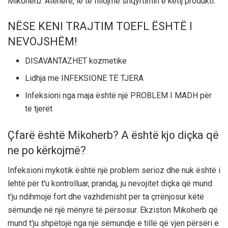
Mikoherb. Atëherë, le të fillojmë shqyrtimin e këtij produkti.
NËSE KENI TRAJTIM TOEFL ËSHTË I
NEVOJSHËM!
DISAVANTAZHET kozmetike
Lidhja me INFEKSIONE TË TJERA
Infeksioni nga maja është një PROBLEM I MADH për
të tjerët
Çfarë është Mikoherb? A është kjo diçka që
ne po kërkojmë?
Infeksioni mykotik është një problem serioz dhe nuk është i
lehtë për t'u kontrolluar, prandaj, ju nevojitet diçka që mund
t'ju ndihmojë fort dhe vazhdimisht për ta çrrënjosur këtë
sëmundje në një mënyrë të përsosur. Ekziston Mikoherb që
mund t'ju shpëtojë nga një sëmundje e tillë që vjen përsëri e