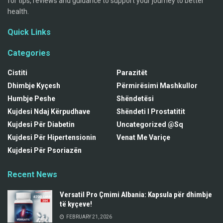
for tips, reviews and guidance to support your journey to better
health.
Quick Links
Categories
Cistiti
Parazitët
Dhimbje Kyçesh
Përmirësimi Mashkullor
Humbje Peshe
Shëndetësi
Kujdesi Ndaj Kërpudhave
Shëndeti I Prostatitit
Kujdesi Për Diabetin
Uncategorized @sq
Kujdesi Për Hipertensionin
Venat Me Variçe
Kujdesi Për Psoriazën
Recent News
Versatil Pro Çmimi Albania: Kapsula për dhimbje
të kyçeve!
FEBRUARY 21, 2026