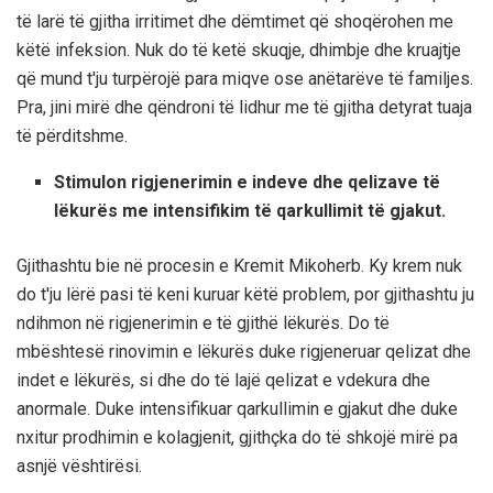
të larë të gjitha irritimet dhe dëmtimet që shoqërohen me
këtë infeksion. Nuk do të ketë skuqje, dhimbje dhe kruajtje
që mund t'ju turpërojë para miqve ose anëtarëve të familjes.
Pra, jini mirë dhe qëndroni të lidhur me të gjitha detyrat tuaja
të përditshme.
Stimulon rigjenerimin e indeve dhe qelizave të
lëkurës me intensifikim të qarkullimit të gjakut.
Gjithashtu bie në procesin e Kremit Mikoherb. Ky krem ​​nuk
do t'ju lërë pasi të keni kuruar këtë problem, por gjithashtu ju
ndihmon në rigjenerimin e të gjithë lëkurës. Do të
mbështesë rinovimin e lëkurës duke rigjeneruar qelizat dhe
indet e lëkurës, si dhe do të lajë qelizat e vdekura dhe
anormale. Duke intensifikuar qarkullimin e gjakut dhe duke
nxitur prodhimin e kolagjenit, gjithçka do të shkojë mirë pa
asnjë vështirësi.