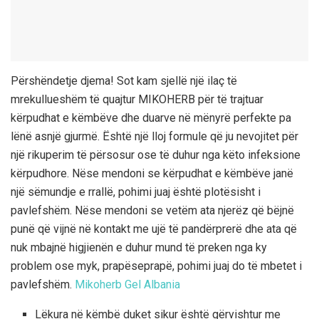
Përshëndetje djema! Sot kam sjellë një ilaç të
mrekullueshëm të quajtur MIKOHERB për të trajtuar
kërpudhat e këmbëve dhe duarve në mënyrë perfekte pa
lënë asnjë gjurmë. Është një lloj formule që ju nevojitet për
një rikuperim të përsosur ose të duhur nga këto infeksione
kërpudhore. Nëse mendoni se kërpudhat e këmbëve janë
një sëmundje e rrallë, pohimi juaj është plotësisht i
pavlefshëm. Nëse mendoni se vetëm ata njerëz që bëjnë
punë që vijnë në kontakt me ujë të pandërprerë dhe ata që
nuk mbajnë higjienën e duhur mund të preken nga ky
problem ose myk, prapëseprapë, pohimi juaj do të mbetet i
pavlefshëm.
Mikoherb Gel Albania
Lëkura në këmbë duket sikur është gërvishtur me