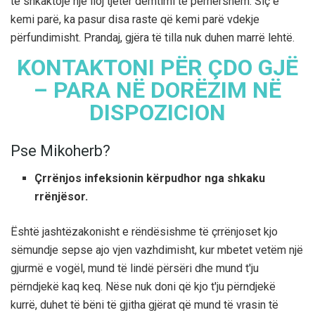
të shkaktojë një lloj tjetër dëmtimi të përhershëm. Siç e
kemi parë, ka pasur disa raste që kemi parë vdekje
përfundimisht. Prandaj, gjëra të tilla nuk duhen marrë lehtë.
KONTAKTONI PËR ÇDO GJË
– PARA NË DORËZIM NË
DISPOZICION
Pse Mikoherb?
Çrrënjos infeksionin kërpudhor nga shkaku
rrënjësor.
Është jashtëzakonisht e rëndësishme të çrrënjoset kjo
sëmundje sepse ajo vjen vazhdimisht, kur mbetet vetëm një
gjurmë e vogël, mund të lindë përsëri dhe mund t'ju
përndjekë kaq keq. Nëse nuk doni që kjo t'ju përndjekë
kurrë, duhet të bëni të gjitha gjërat që mund të vrasin të