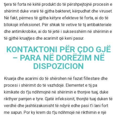
tjera të forta në këtë produkt do të përshpejtojnë procesin e
shërimit duke vrarë të gjitha bakteret, kërpudhat dhe viruset.
Në fakt, përmes të gjitha këtyre efekteve të forta, ai do të
bllokojë infeksionet. Për shkak të vetive të tij antibakteriale
dhe antimikrobike, ai do të jetë i suksesshëm në shërimin e
të gjithë kruajtjes dhe acarimit që keni pasur.
KONTAKTONI PËR ÇDO GJË
– PARA NË DORËZIM NË
DISPOZICION
Kruarja dhe acarimi do të shërohen në fazat fillestare dhe
procesi i shërimit do të vazhdojë. Elementet e tij pa
kimikate do t'ju ndihmojnë në shërimin e thonjve tuaj, duke
rikthyer pamjen e tyre. Gjatë infeksionit, thonjtë tuaj duken të
verdhë dhe jashtëzakonisht të ndyrë edhe pasi t'i lani fort
me sapun. Por ky krem ​​do t'ju ndihmojë në rikthimin e një