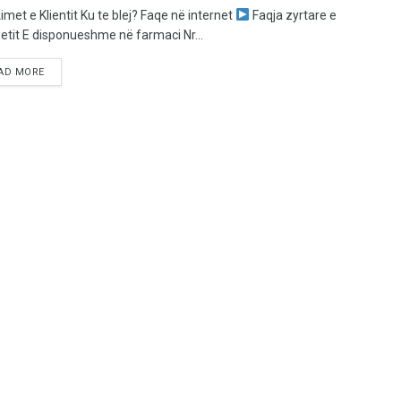
imet e Klientit Ku te blej? Faqe në internet
Faqja zyrtare e
netit E disponueshme në farmaci Nr...
AD MORE