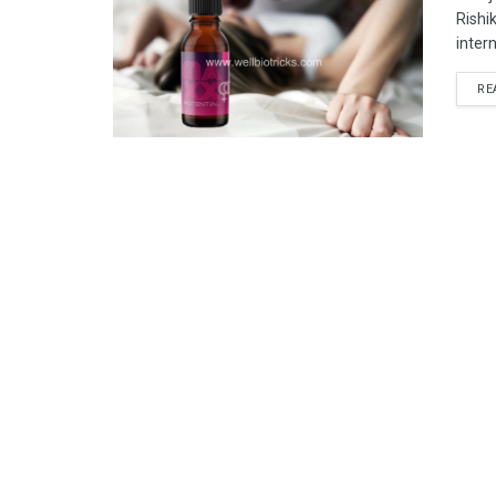
Rishik
inter
RE