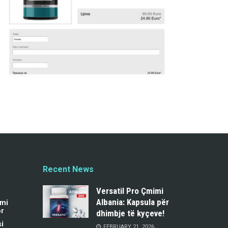
Recent News
Versatil Pro Çmimi
Albania: Kapsula për
imi
or
dhimbje të kyçeve!
i
FEBRUARY 21, 2026