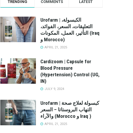
TRENDING
COMMENTS
LATEST
Urofarm | الكبسولة،
التعليقات، السعر، الفوائد،
التأثير، العمل، المكونات (Iraq
و Morocco)
APRIL 21, 2025
Cardizoom | Capsule for
Blood Pressure
(Hypertension) Control (UG,
IN)
JULY 9, 2024
Urofarm | كبسولة لعلاج صحة
التهاب البروستاتا – السعر
والآراء (Morocco و Iraq )
APRIL 21, 2025