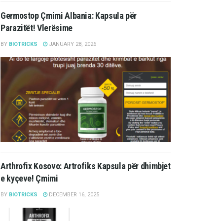
Germostop Çmimi Albania: Kapsula për
Parazitët! Vlerësime
BY
BIOTRICKS
JANUARY 28, 2026
Arthrofix Kosovo: Artrofiks Kapsula për dhimbjet
e kyçeve! Çmimi
BY
BIOTRICKS
DECEMBER 16, 2025