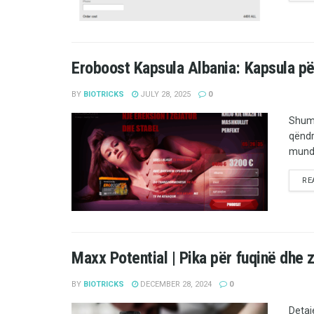
Eroboost Kapsula Albania: Kapsula p
BY
BIOTRICKS
JULY 28, 2025
0
Shumë
qëndr
mund 
RE
Maxx Potential | Pika për fuqinë dhe 
BY
BIOTRICKS
DECEMBER 28, 2024
0
Detaj