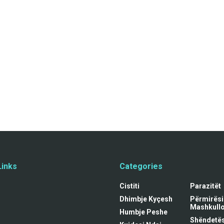
Links
Categories
Cistiti
Parazitët
Dhimbje Kyçesh
Përmirës
Mashkull
Humbje Peshe
Shëndetës