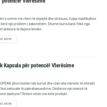
r potencë! Vlerësime
tën e sotme me ritëm të shpejtë dhe stresues, fuqia mashkullore
 bërë një problem i zakonshëm. Shumë burra kanë frikë nga
et anësore të ilaçeve kimike...
AD MORE
k Kapsula për potencë! Vlerësime
PEAK çliron bishën tek burrat dhe i bën ata mbretër të shtratit
tësi seksuale të pakrahasueshme. Dëshironi një seancë të
hme dashurie? Rriteni veten me këtë produkt...
AD MORE