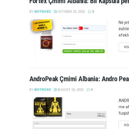
Fortex Çmimi Albania: Bli Kapsula pë
BY
BIOTRICKS
OCTOBER 25, 2025
0
Në je
është
efekt
RE
AndroPeak Çmimi Albania: Andro Pea
BY
BIOTRICKS
AUGUST 26, 2025
0
ANDRO
me af
fuqis
RE