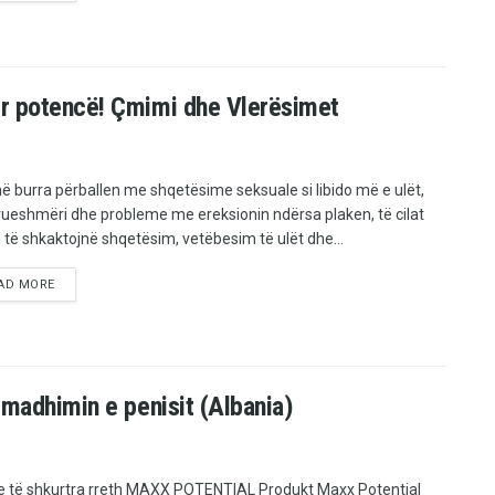
ër potencë! Çmimi dhe Vlerësimet
 burra përballen me shqetësime seksuale si libido më e ulët,
ueshmëri dhe probleme me ereksionin ndërsa plaken, të cilat
të shkaktojnë shqetësim, vetëbesim të ulët dhe...
AD MORE
zmadhimin e penisit (Albania)
e të shkurtra rreth MAXX POTENTIAL Produkt Maxx Potential