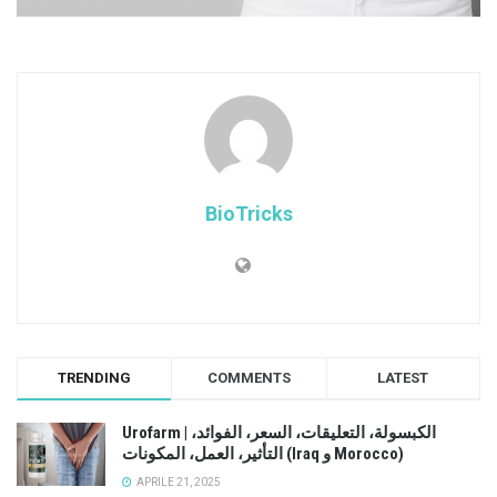
BioTricks
TRENDING
COMMENTS
LATEST
Urofarm | الكبسولة، التعليقات، السعر، الفوائد،
التأثير، العمل، المكونات (Iraq و Morocco)
APRILE 21, 2025