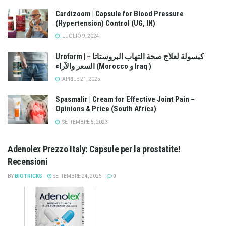
Cardizoom | Capsule for Blood Pressure
(Hypertension) Control (UG, IN)
LUGLIO 9, 2024
Urofarm | كبسولة لعلاج صحة التهاب البروستاتا –
السعر والآراء (Morocco و Iraq )
APRILE 21, 2025
Spasmalir | Cream for Effective Joint Pain –
Opinions & Price (South Africa)
SETTEMBRE 5, 2023
Adenolex Prezzo Italy: Capsule per la prostatite!
Recensioni
BY
BIOTRICKS
SETTEMBRE 24, 2025
0