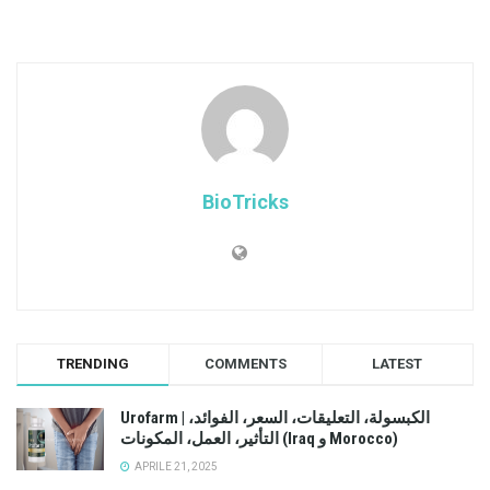
BioTricks
TRENDING
COMMENTS
LATEST
Urofarm | الكبسولة، التعليقات، السعر، الفوائد،
التأثير، العمل، المكونات (Iraq و Morocco)
APRILE 21, 2025