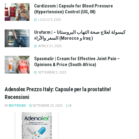
Cardizoom | Capsule for Blood Pressure
(Hypertension) Control (UG, IN)
LUGLIO 9, 2024
Urofarm | كبسولة لعلاج صحة التهاب البروستاتا –
السعر والآراء (Morocco و Iraq )
APRILE 21, 2025
Spasmalir | Cream for Effective Joint Pain –
Opinions & Price (South Africa)
SETTEMBRE 5, 2023
Adenolex Prezzo Italy: Capsule per la prostatite!
Recensioni
BY
BIOTRICKS
SETTEMBRE 24, 2025
0