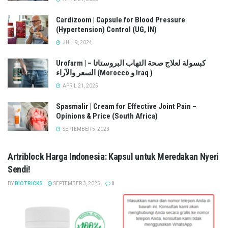
Cardizoom | Capsule for Blood Pressure
(Hypertension) Control (UG, IN)
JULI 9, 2024
Urofarm | كبسولة لعلاج صحة التهاب البروستاتا –
السعر والآراء (Morocco و Iraq )
APRIL 21, 2025
Spasmalir | Cream for Effective Joint Pain –
Opinions & Price (South Africa)
SEPTEMBER 5, 2023
Artriblock Harga Indonesia: Kapsul untuk Meredakan Nyeri
Sendi!
BY
BIOTRICKS
SEPTEMBER 3, 2025
0