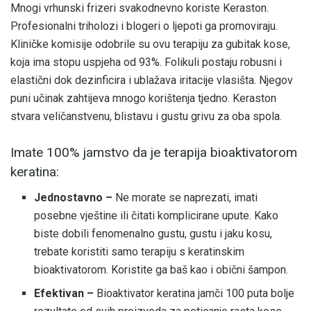
Mnogi vrhunski frizeri svakodnevno koriste Keraston.
Profesionalni triholozi i blogeri o ljepoti ga promoviraju.
Kliničke komisije odobrile su ovu terapiju za gubitak kose,
koja ima stopu uspjeha od 93%. Folikuli postaju robusni i
elastični dok dezinficira i ublažava iritacije vlasišta. Njegov
puni učinak zahtijeva mnogo korištenja tjedno. Keraston
stvara veličanstvenu, blistavu i gustu grivu za oba spola.
Imate 100% jamstvo da je terapija bioaktivatorom
keratina:
Jednostavno –
Ne morate se naprezati, imati
posebne vještine ili čitati komplicirane upute. Kako
biste dobili fenomenalno gustu, gustu i jaku kosu,
trebate koristiti samo terapiju s keratinskim
bioaktivatorom. Koristite ga baš kao i obični šampon.
Efektivan –
Bioaktivator keratina jamči 100 puta bolje