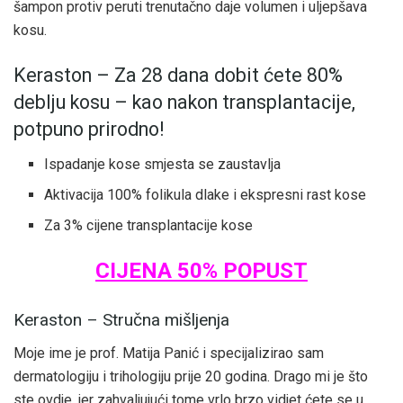
šampon protiv peruti trenutačno daje volumen i uljepšava
kosu.
Keraston – Za 28 dana dobit ćete 80%
deblju kosu – kao nakon transplantacije,
potpuno prirodno!
Ispadanje kose smjesta se zaustavlja
Aktivacija 100% folikula dlake i ekspresni rast kose
Za 3% cijene transplantacije kose
CIJENA 50% POPUST
Keraston – Stručna mišljenja
Moje ime je prof. Matija Panić i specijalizirao sam
dermatologiju i trihologiju prije 20 godina. Drago mi je što
ste ovdje, jer zahvaljujući tome vrlo brzo vidjet ćete se u