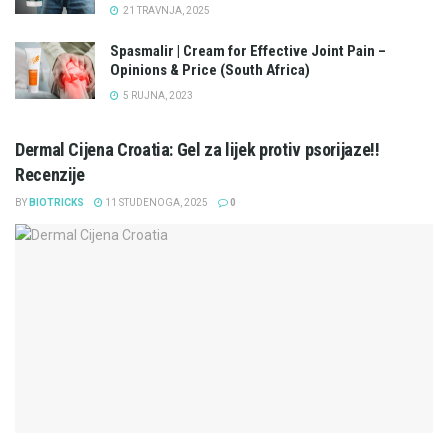
21 TRAVNJA, 2025
Spasmalir | Cream for Effective Joint Pain –
Opinions & Price (South Africa)
5 RUJNA, 2023
Dermal Cijena Croatia: Gel za lijek protiv psorijaze!!
Recenzije
BY
BIOTRICKS
11 STUDENOGA, 2025
0