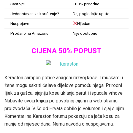
Sastojci
100% prirodno
Jednostavan za korištenje?
Da, pogledajte upute
Nuspojave
Nijedan
Prodano na Amazonu
Nije dostupno
CIJENA 50% POPUST
Keraston šampon potiče anageni razvoj kose. I muškarci i
žene mogu sakriti ćelave dijelove pomoću njega. Prirodni
lijek za gušću, sjajniju kosu uklanja perut i ispucale vrhove.
Nabavite svoju knjigu po povoljnoj cijeni na web stranici
proizvođača. Više od Hrvata dobilo je volumen i sjaj s njim.
Komentari na Keraston forumu pokazuju da jača kosu za
manje od mjesec dana. Nema navoda o nuspojavama.