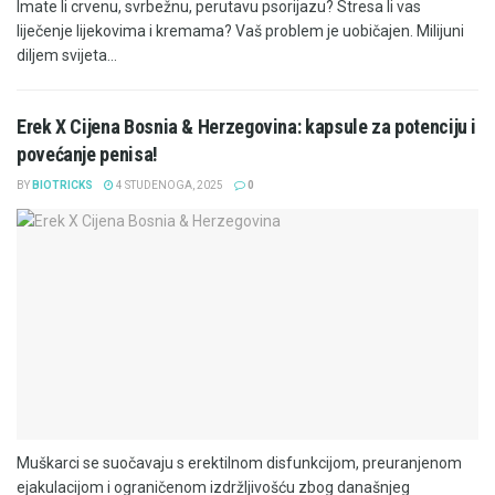
Imate li crvenu, svrbežnu, perutavu psorijazu? Stresa li vas
liječenje lijekovima i kremama? Vaš problem je uobičajen. Milijuni
diljem svijeta...
Erek X Cijena Bosnia & Herzegovina: kapsule za potenciju i
povećanje penisa!
BY
BIOTRICKS
4 STUDENOGA, 2025
0
Muškarci se suočavaju s erektilnom disfunkcijom, preuranjenom
ejakulacijom i ograničenom izdržljivošću zbog današnjeg