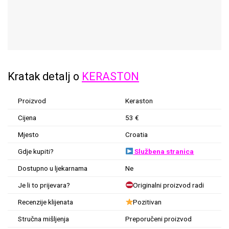
Kratak detalj o
KERASTON
Proizvod
Keraston
Cijena
53 €
Mjesto
Croatia
Gdje kupiti?
Službena stranica
Dostupno u ljekarnama
Ne
Je li to prijevara?
Originalni proizvod radi
Recenzije klijenata
Pozitivan
Stručna mišljenja
Preporučeni proizvod