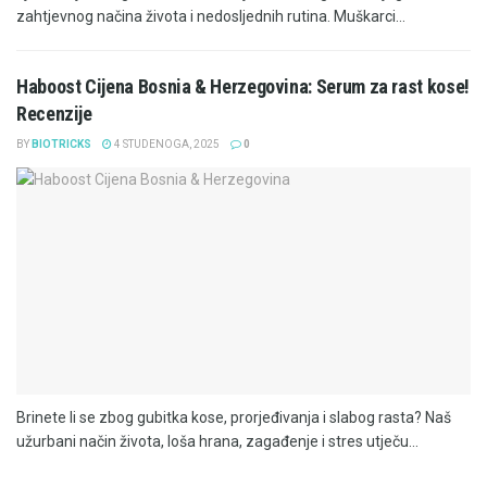
zahtjevnog načina života i nedosljednih rutina. Muškarci...
Haboost Cijena Bosnia & Herzegovina: Serum za rast kose!
Recenzije
BY
BIOTRICKS
4 STUDENOGA, 2025
0
Brinete li se zbog gubitka kose, prorjeđivanja i slabog rasta? Naš
užurbani način života, loša hrana, zagađenje i stres utječu...