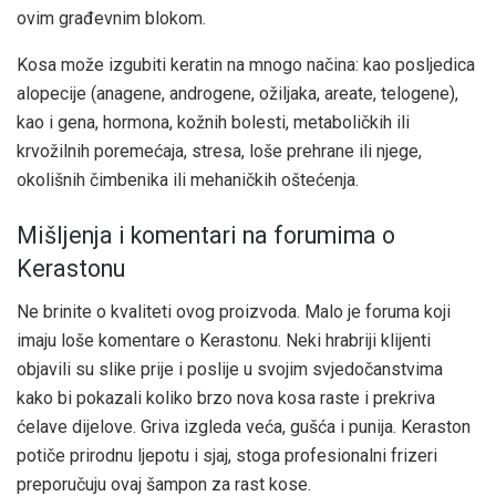
ovim građevnim blokom.
Kosa može izgubiti keratin na mnogo načina: kao posljedica
alopecije (anagene, androgene, ožiljaka, areate, telogene),
kao i gena, hormona, kožnih bolesti, metaboličkih ili
krvožilnih poremećaja, stresa, loše prehrane ili njege,
okolišnih čimbenika ili mehaničkih oštećenja.
Mišljenja i komentari na forumima o
Kerastonu
Ne brinite o kvaliteti ovog proizvoda. Malo je foruma koji
imaju loše komentare o Kerastonu. Neki hrabriji klijenti
objavili su slike prije i poslije u svojim svjedočanstvima
kako bi pokazali koliko brzo nova kosa raste i prekriva
ćelave dijelove. Griva izgleda veća, gušća i punija. Keraston
potiče prirodnu ljepotu i sjaj, stoga profesionalni frizeri
preporučuju ovaj šampon za rast kose.