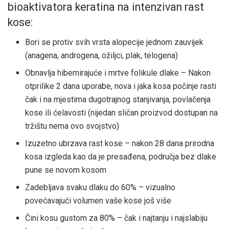
bioaktivatora keratina na intenzivan rast
kose:
Bori se protiv svih vrsta alopecije jednom zauvijek
(anagena, androgena, ožiljci, plak, telogena)
Obnavlja hibernirajuće i mrtve folikule dlake – Nakon
otprilike 2 dana uporabe, nova i jaka kosa počinje rasti
čak i na mjestima dugotrajnog stanjivanja, povlačenja
kose ili ćelavosti (nijedan sličan proizvod dostupan na
tržištu nema ovo svojstvo)
Izuzetno ubrzava rast kose – nakon 28 dana prirodna
kosa izgleda kao da je presađena, područja bez dlake
pune se novom kosom
Zadebljava svaku dlaku do 60% – vizualno
povećavajući volumen vaše kose još više
Čini kosu gustom za 80% – čak i najtanju i najslabiju