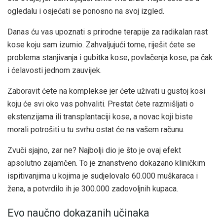
ogledalu i osjećati se ponosno na svoj izgled.
Danas ću vas upoznati s prirodne terapije za radikalan rast
kose koju sam izumio. Zahvaljujući tome, riješit ćete se
problema stanjivanja i gubitka kose, povlačenja kose, pa čak
i ćelavosti jednom zauvijek.
Zaboravit ćete na komplekse jer ćete uživati u gustoj kosi
koju će svi oko vas pohvaliti. Prestat ćete razmišljati o
ekstenzijama ili transplantaciji kose, a novac koji biste
morali potrošiti u tu svrhu ostat će na vašem računu.
Zvuči sjajno, zar ne? Najbolji dio je što je ovaj efekt
apsolutno zajamčen. To je znanstveno dokazano kliničkim
ispitivanjima u kojima je sudjelovalo 60.000 muškaraca i
žena, a potvrdilo ih je 300.000 zadovoljnih kupaca.
Evo naučno dokazanih učinaka