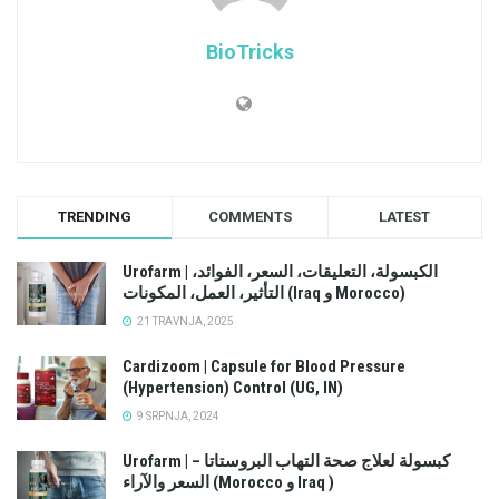
BioTricks
TRENDING
COMMENTS
LATEST
Urofarm | الكبسولة، التعليقات، السعر، الفوائد،
التأثير، العمل، المكونات (Iraq و Morocco)
21 TRAVNJA, 2025
Cardizoom | Capsule for Blood Pressure
(Hypertension) Control (UG, IN)
9 SRPNJA, 2024
Urofarm | كبسولة لعلاج صحة التهاب البروستاتا –
السعر والآراء (Morocco و Iraq )