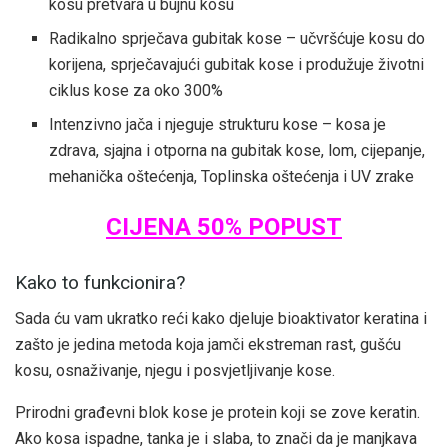
kosu pretvara u bujnu kosu
Radikalno sprječava gubitak kose – učvršćuje kosu do
korijena, sprječavajući gubitak kose i produžuje životni
ciklus kose za oko 300%
Intenzivno jača i njeguje strukturu kose – kosa je
zdrava, sjajna i otporna na gubitak kose, lom, cijepanje,
mehanička oštećenja, Toplinska oštećenja i UV zrake
CIJENA 50% POPUST
Kako to funkcionira?
Sada ću vam ukratko reći kako djeluje bioaktivator keratina i
zašto je jedina metoda koja jamči ekstreman rast, gušću
kosu, osnaživanje, njegu i posvjetljivanje kose.
Prirodni građevni blok kose je protein koji se zove keratin.
Ako kosa ispadne, tanka je i slaba, to znači da je manjkava