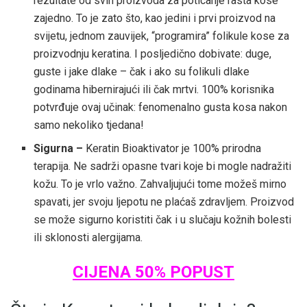
rezultate od svih proizvoda za poticanje rasta kose
zajedno. To je zato što, kao jedini i prvi proizvod na
svijetu, jednom zauvijek, “programira” folikule kose za
proizvodnju keratina. I posljedično dobivate: duge,
guste i jake dlake – čak i ako su folikuli dlake
godinama hibernirajući ili čak mrtvi. 100% korisnika
potvrđuje ovaj učinak: fenomenalno gusta kosa nakon
samo nekoliko tjedana!
Sigurna –
Keratin Bioaktivator je 100% prirodna
terapija. Ne sadrži opasne tvari koje bi mogle nadražiti
kožu. To je vrlo važno. Zahvaljujući tome možeš mirno
spavati, jer svoju ljepotu ne plaćaš zdravljem. Proizvod
se može sigurno koristiti čak i u slučaju kožnih bolesti
ili sklonosti alergijama.
CIJENA 50% POPUST