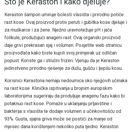
Što je Keraston i kako djeluje?
Keraston šampon umiruje bolesti vlasišta i prirodno potiče
rast kose. Ovaj proizvod protiv peruti i gubitka kose djeluje i
za muškarce i za žene. Nježno uravnotežuje pH i jača
folikule, produžujući anageni rast. Ovaj organski proizvod
daje grivi prekrasan sjaj i volumen. Posjetite web stranicu
proizvođača kako biste kupili svoj primjerak uz odličan
popust. Koriste ga i stručni frizeri. Vjeruju da je Keraston
jedinstveno prirodno rješenje za dužu, gušću i ljepšu kosu.
Korisnici Kerastona nemaju nedoumica oko njegovih učinaka
na rast kose. Klinička ispitivanja u brojnim europskim
laboratorijima sugeriraju da produljuje anagenu fazu kako bi
potaknuo rast kose. Pomaže u uklanjanju prljavštine i
bakterija s vlasišta te dodaje volumen s učinkovitošću od
93%. Gusta, sjajna griva može se postići za manje od
mjesec dana korištenjem nekoliko puta tjedno. Keraston