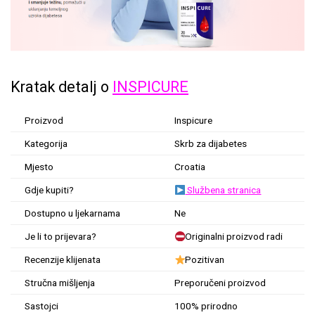
Kratak detalj o
INSPICURE
Proizvod
Inspicure
Kategorija
Skrb za dijabetes
Mjesto
Croatia
Gdje kupiti?
Službena stranica
Dostupno u ljekarnama
Ne
Je li to prijevara?
Originalni proizvod radi
Recenzije klijenata
Pozitivan
Stručna mišljenja
Preporučeni proizvod
Sastojci
100% prirodno