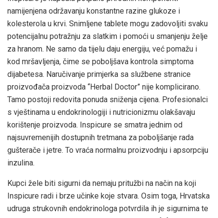
namijenjena održavanju konstantne razine glukoze i
kolesterola u krvi. Snimljene tablete mogu zadovoljiti svaku
potencijalnu potražnju za slatkim i pomoći u smanjenju želje
za hranom. Ne samo da tijelu daju energiju, već pomažu i
kod mršavljenja, čime se poboljšava kontrola simptoma
dijabetesa. Naručivanje primjerka sa službene stranice
proizvođača proizvoda “Herbal Doctor” nije komplicirano.
Tamo postoji redovita ponuda sniženja cijena. Profesionalci
s vještinama u endokrinologiji i nutricionizmu olakšavaju
korištenje proizvoda. Inspicure se smatra jednim od
najsuvremenijih dostupnih tretmana za poboljšanje rada
gušterače i jetre. To vraća normalnu proizvodnju i apsorpciju
inzulina.
Kupci žele biti sigurni da nemaju pritužbi na način na koji
Inspicure radi i brze učinke koje stvara. Osim toga, Hrvatska
udruga strukovnih endokrinologa potvrdila ih je sigurnima te