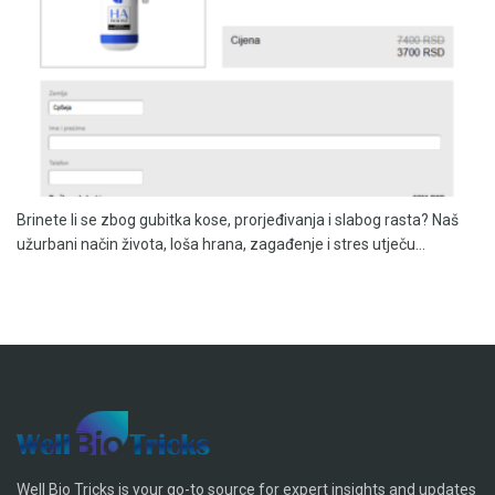
Brinete li se zbog gubitka kose, prorjeđivanja i slabog rasta? Naš
užurbani način života, loša hrana, zagađenje i stres utječu...
Well Bio Tricks is your go-to source for expert insights and updates