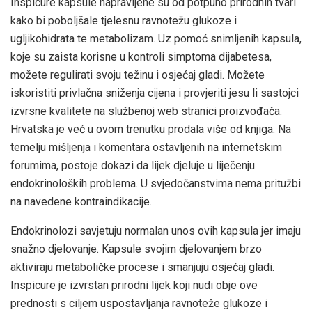
Inspicure kapsule napravljene su od potpuno prirodnih tvari
kako bi poboljšale tjelesnu ravnotežu glukoze i
ugljikohidrata te metabolizam. Uz pomoć snimljenih kapsula,
koje su zaista korisne u kontroli simptoma dijabetesa,
možete regulirati svoju težinu i osjećaj gladi. Možete
iskoristiti privlačna sniženja cijena i provjeriti jesu li sastojci
izvrsne kvalitete na službenoj web stranici proizvođača.
Hrvatska je već u ovom trenutku prodala više od knjiga. Na
temelju mišljenja i komentara ostavljenih na internetskim
forumima, postoje dokazi da lijek djeluje u liječenju
endokrinoloških problema. U svjedočanstvima nema pritužbi
na navedene kontraindikacije.
Endokrinolozi savjetuju normalan unos ovih kapsula jer imaju
snažno djelovanje. Kapsule svojim djelovanjem brzo
aktiviraju metaboličke procese i smanjuju osjećaj gladi.
Inspicure je izvrstan prirodni lijek koji nudi obje ove
prednosti s ciljem uspostavljanja ravnoteže glukoze i