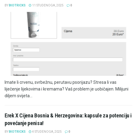
BY
BIOTRICKS
11 STUDENOGA, 2025
0
Imate li crvenu, svrbežnu, perutavu psorijazu? Stresa li vas
liječenje lijekovima i kremama? Vaš problem je uobičajen. Milijuni
diljem svijeta...
Erek X Cijena Bosnia & Herzegovina: kapsule za potenciju i
povećanje penisa!
BY
BIOTRICKS
4 STUDENOGA, 2025
0