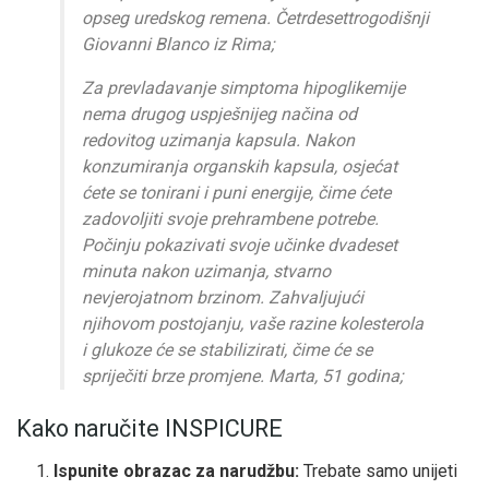
opseg uredskog remena. Četrdesettrogodišnji
Giovanni Blanco iz Rima;
Za prevladavanje simptoma hipoglikemije
nema drugog uspješnijeg načina od
redovitog uzimanja kapsula. Nakon
konzumiranja organskih kapsula, osjećat
ćete se tonirani i puni energije, čime ćete
zadovoljiti svoje prehrambene potrebe.
Počinju pokazivati ​​svoje učinke dvadeset
minuta nakon uzimanja, stvarno
nevjerojatnom brzinom. Zahvaljujući
njihovom postojanju, vaše razine kolesterola
i glukoze će se stabilizirati, čime će se
spriječiti brze promjene. Marta, 51 godina;
Kako naručite INSPICURE
Ispunite obrazac za narudžbu:
Trebate samo unijeti