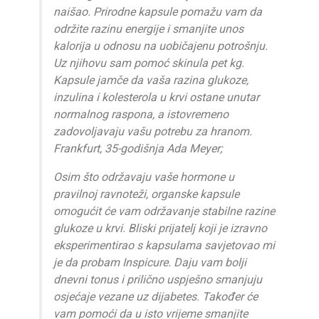
naišao. Prirodne kapsule pomažu vam da
održite razinu energije i smanjite unos
kalorija u odnosu na uobičajenu potrošnju.
Uz njihovu sam pomoć skinula pet kg.
Kapsule jamče da vaša razina glukoze,
inzulina i kolesterola u krvi ostane unutar
normalnog raspona, a istovremeno
zadovoljavaju vašu potrebu za hranom.
Frankfurt, 35-godišnja Ada Meyer;
Osim što održavaju vaše hormone u
pravilnoj ravnoteži, organske kapsule
omogućit će vam održavanje stabilne razine
glukoze u krvi. Bliski prijatelj koji je izravno
eksperimentirao s kapsulama savjetovao mi
je da probam Inspicure. Daju vam bolji
dnevni tonus i prilično uspješno smanjuju
osjećaje vezane uz dijabetes. Također će
vam pomoći da u isto vrijeme smanjite