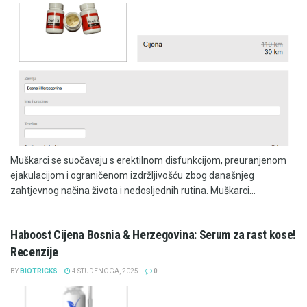
Muškarci se suočavaju s erektilnom disfunkcijom, preuranjenom
ejakulacijom i ograničenom izdržljivošću zbog današnjeg
zahtjevnog načina života i nedosljednih rutina. Muškarci...
Haboost Cijena Bosnia & Herzegovina: Serum za rast kose!
Recenzije
BY
BIOTRICKS
4 STUDENOGA, 2025
0