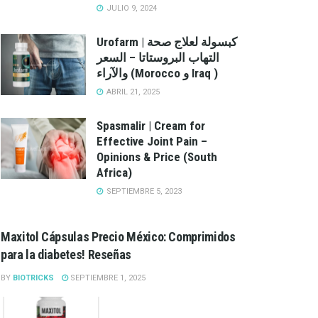
JULIO 9, 2024
Urofarm | كبسولة لعلاج صحة
التهاب البروستاتا – السعر
والآراء (Morocco و Iraq )
ABRIL 21, 2025
Spasmalir | Cream for
Effective Joint Pain –
Opinions & Price (South
Africa)
SEPTIEMBRE 5, 2023
Maxitol Cápsulas Precio México: Comprimidos
para la diabetes! Reseñas
BY
BIOTRICKS
SEPTIEMBRE 1, 2025