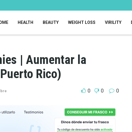
OME
HEALTH
BEAUTY
WEIGHT LOSS
VIRILITY
es | Aumentar la
(Puerto Rico)
0
0
0
mbre