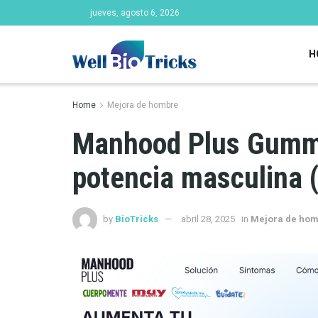
jueves, agosto 6, 2026
H
Home
Mejora de hombre
Manhood Plus Gummi
potencia masculina 
by
BioTricks
abril 28, 2025
in
Mejora de ho