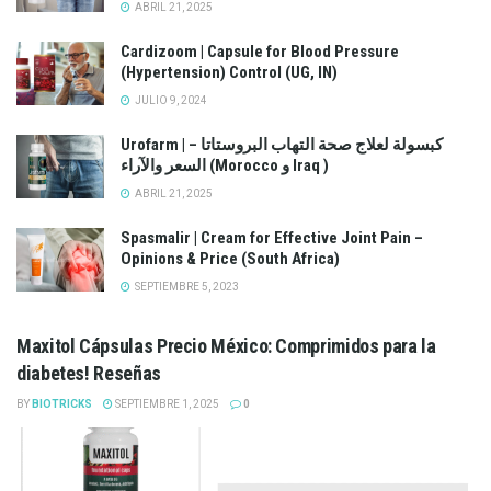
ABRIL 21, 2025
Cardizoom | Capsule for Blood Pressure
(Hypertension) Control (UG, IN)
JULIO 9, 2024
Urofarm | كبسولة لعلاج صحة التهاب البروستاتا –
السعر والآراء (Morocco و Iraq )
ABRIL 21, 2025
Spasmalir | Cream for Effective Joint Pain –
Opinions & Price (South Africa)
SEPTIEMBRE 5, 2023
Maxitol Cápsulas Precio México: Comprimidos para la
diabetes! Reseñas
BY
BIOTRICKS
SEPTIEMBRE 1, 2025
0