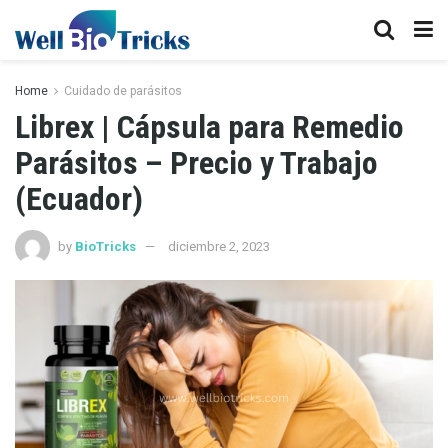
Home
Cuidado de parásitos
Librex | Cápsula para Remedio
Parásitos – Precio y Trabajo
(Ecuador)
by
BioTricks
diciembre 2, 2023