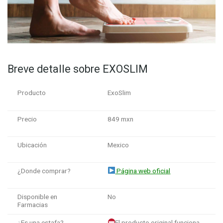
Breve detalle sobre EXOSLIM
Producto
ExoSlim
Precio
849 mxn
Ubicación
Mexico
¿Donde comprar?
Página web oficial
Disponible en
No
Farmacias
¿Es una estafa?
El producto original funciona.