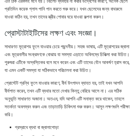
এটা ঠিক এরকমই মনে হয়। টয়লেট ব্যবহার না করার উদ্বেগের কারণে, অনেক ছেলে
প্রতিদিন কয়েক গ্লাস পানি পান করতে শুরু করে। যখন ছেলেদের জন্য বাথরুমে
যাওয়া কঠিন হয়, তখন তাদের স্ত্রীর শোবার ঘরে যাওয়া কল্পনা করুন।
প্রোস্টাটাইটিসের লক্ষণ এবং সংজ্ঞা।
সাধারণত মূত্রাশয় ফুলে যাওয়ার চেয়ে পছন্দনীয়। সহজ ভাষায়, এটি মূত্রাশয়ের জ্বালা
এবং মূত্রনালীর সংক্রমণকে বোঝায় যা সমস্যা এড়াতে অবিলম্বে চিকিত্সা করা উচিত।
পুরুষরা এটিকে অস্বস্তিকর বলে মনে করেন এবং এটি তাদের যৌন আকর্ষণ হ্রাস করে,
যা এমন একটি সমস্যা যা সঠিকভাবে পরিচালনা করা উচিত।
প্রোস্টেট গ্রন্থি ফুলে যাওয়ার কারণে, বীর্য উৎপাদন ব্যাহত হয়, তাই যখন আপনি
বীর্যপাত করেন, তখন এটি ব্যথার মতো দেখায় কিন্তু বেরিয়ে আসে না। এর সঠিক
অনুভূতি সাধারণত অজানা। অতএব, যদি আপনি এটি সনাক্ত করে থাকেন, তাহলে
সতর্কতা অবলম্বন করুন এবং তাড়াতাড়ি চিকিৎসা শুরু করুন। আসুন লক্ষণগুলি পরীক্ষা
করি।
প্রস্রাবে ব্যথা বা জ্বালাপোড়া