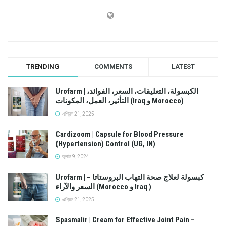
TRENDING
COMMENTS
LATEST
Urofarm | الكبسولة، التعليقات، السعر، الفوائد،
التأثير، العمل، المكونات (Iraq و Morocco)
এপ্রিল 21, 2025
Cardizoom | Capsule for Blood Pressure
(Hypertension) Control (UG, IN)
জুলাই 9, 2024
Urofarm | كبسولة لعلاج صحة التهاب البروستاتا –
السعر والآراء (Morocco و Iraq )
এপ্রিল 21, 2025
Spasmalir | Cream for Effective Joint Pain –