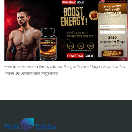
পাওয়ার্যাক্স গোল্ড—আপনার লিঙ্গ বড় করার সেরা উপায়, যা দিয়ে আপনি বিছানায় তাকে চমকে দিতে
পারবেন এবং যৌনভাবে তাকে সন্তুষ্ট করতে...