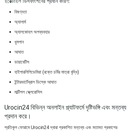
ইরেক্টাইল ডিসফাংশনের প্রধান কারণ:
বিষণ্নতা
অ্যালার্ম
অ্যালকোহল অপব্যবহার
ধূমপান
আঘাত
ডায়াবেটিস
হাইপারলিপিডেমিয়া (রক্তে চর্বির মাত্রা বৃদ্ধি)
ইন্টারভার্টেব্রাল ডিস্কে আঘাত
মাল্টিপল স্ক্লেরোসিস
Urocin24 বিভিন্ন অনলাইন প্ল্যাটফর্মে দৃষ্টিভঙ্গি এবং মন্তব্য
প্রদান করে।
প্রতিকূল ফোরামে Urocin24 দ্বারা প্রকাশিত মন্তব্য এবং মতামত প্রকাশের