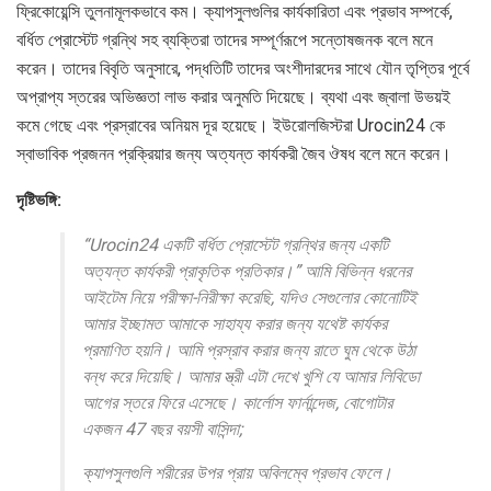
ফ্রিকোয়েন্সি তুলনামূলকভাবে কম। ক্যাপসুলগুলির কার্যকারিতা এবং প্রভাব সম্পর্কে,
বর্ধিত প্রোস্টেট গ্রন্থি সহ ব্যক্তিরা তাদের সম্পূর্ণরূপে সন্তোষজনক বলে মনে
করেন। তাদের বিবৃতি অনুসারে, পদ্ধতিটি তাদের অংশীদারদের সাথে যৌন তৃপ্তির পূর্বে
অপ্রাপ্য স্তরের অভিজ্ঞতা লাভ করার অনুমতি দিয়েছে। ব্যথা এবং জ্বালা উভয়ই
কমে গেছে এবং প্রস্রাবের অনিয়ম দূর হয়েছে। ইউরোলজিস্টরা Urocin24 কে
স্বাভাবিক প্রজনন প্রক্রিয়ার জন্য অত্যন্ত কার্যকরী জৈব ঔষধ বলে মনে করেন।
দৃষ্টিভঙ্গি:
“Urocin24 একটি বর্ধিত প্রোস্টেট গ্রন্থির জন্য একটি
অত্যন্ত কার্যকরী প্রাকৃতিক প্রতিকার।” আমি বিভিন্ন ধরনের
আইটেম নিয়ে পরীক্ষা-নিরীক্ষা করেছি, যদিও সেগুলোর কোনোটিই
আমার ইচ্ছামত আমাকে সাহায্য করার জন্য যথেষ্ট কার্যকর
প্রমাণিত হয়নি। আমি প্রস্রাব করার জন্য রাতে ঘুম থেকে উঠা
বন্ধ করে দিয়েছি। আমার স্ত্রী এটা দেখে খুশি যে আমার লিবিডো
আগের স্তরে ফিরে এসেছে। কার্লোস ফার্নান্দেজ, বোগোটার
একজন 47 বছর বয়সী বাসিন্দা;
ক্যাপসুলগুলি শরীরের উপর প্রায় অবিলম্বে প্রভাব ফেলে।