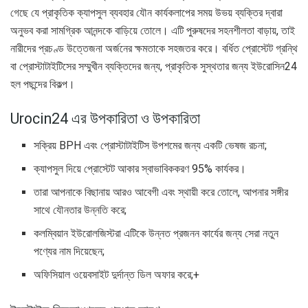
গেছে যে প্রাকৃতিক ক্যাপসুল ব্যবহার যৌন কার্যকলাপের সময় উভয় ব্যক্তির দ্বারা
অনুভব করা সামগ্রিক আনন্দকে বাড়িয়ে তোলে। এটি পুরুষদের সহনশীলতা বাড়ায়, তাই
নারীদের প্রচণ্ড উত্তেজনা অর্জনের ক্ষমতাকে সহজতর করে। বর্ধিত প্রোস্টেট গ্রন্থি
বা প্রোস্টাটাইটিসের সম্মুখীন ব্যক্তিদের জন্য, প্রাকৃতিক সুস্থতার জন্য ইউরোসিন24
হল পছন্দের বিকল্প।
Urocin24 এর উপকারিতা ও উপকারিতা
সক্রিয় BPH এবং প্রোস্টাটাইটিস উপশমের জন্য একটি ভেষজ রচনা;
ক্যাপসুল দিয়ে প্রোস্টেট আকার স্বাভাবিককরণ 95% কার্যকর।
তারা আপনাকে বিছানায় আরও আবেগী এবং স্থায়ী করে তোলে, আপনার সঙ্গীর
সাথে যৌনতার উন্নতি করে;
কলম্বিয়ান ইউরোলজিস্টরা এটিকে উন্নত প্রজনন কার্যের জন্য সেরা নতুন
পণ্যের নাম দিয়েছেন;
অফিসিয়াল ওয়েবসাইট দুর্দান্ত ডিল অফার করে;+