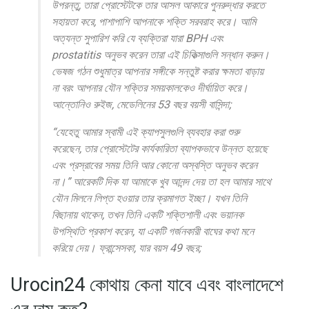
উপরন্তু, তারা প্রোস্টেটকে তার আসল আকারে পুনরুদ্ধার করতে
সহায়তা করে, পাশাপাশি আপনাকে শক্তি সরবরাহ করে। আমি
অত্যন্ত সুপারিশ করি যে ব্যক্তিরা যারা BPH এবং
prostatitis অনুভব করেন তারা এই চিকিত্সাগুলি সন্ধান করুন।
ভেষজ গঠন শুধুমাত্র আপনার সঙ্গীকে সন্তুষ্ট করার ক্ষমতা বাড়ায়
না বরং আপনার যৌন শক্তির সময়কালকেও দীর্ঘায়িত করে।
আন্তোনিও রুইজ, মেডেলিনের 53 বছর বয়সী বাসিন্দা;
“যেহেতু আমার স্বামী এই ক্যাপসুলগুলি ব্যবহার করা শুরু
করেছেন, তার প্রোস্টেটের কার্যকারিতা ব্যাপকভাবে উন্নত হয়েছে
এবং প্রস্রাবের সময় তিনি আর কোনো অস্বস্তি অনুভব করেন
না।” আরেকটি দিক যা আমাকে খুব আনন্দ দেয় তা হল আমার সাথে
যৌন মিলনে লিপ্ত হওয়ার তার ক্রমাগত ইচ্ছা। যখন তিনি
বিছানায় থাকেন, তখন তিনি একটি শক্তিশালী এবং ভয়ানক
উপস্থিতি প্রকাশ করেন, যা একটি গর্জনকারী বাঘের কথা মনে
করিয়ে দেয়। ফ্রান্সেসকা, যার বয়স 49 বছর;
Urocin24 কোথায় কেনা যাবে এবং বাংলাদেশে