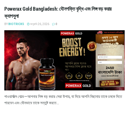
Powerax Gold Bangladesh: যৌনশক্তি বৃদ্ধি এবং লিঙ্গ বড় করার
ক্যাপসুল!
BY
BIOTRICKS
জানুয়ারি 26, 2026
0
পাওয়ার্যাক্স গোল্ড—আপনার লিঙ্গ বড় করার সেরা উপায়, যা দিয়ে আপনি বিছানায় তাকে চমকে দিতে
পারবেন এবং যৌনভাবে তাকে সন্তুষ্ট করতে...