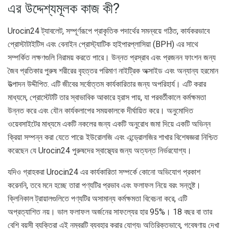
এর উদ্দেশ্যমূলক কাজ কী?
Urocin24 ট্যাবলেট, সম্পূর্ণরূপে প্রাকৃতিক পদার্থের সমন্বয়ে গঠিত, কার্যকরভাবে
প্রোস্টাটাইটিস এবং বেনাইন প্রোস্ট্যাটিক হাইপারপ্লাসিয়া (BPH) এর সাথে
সম্পর্কিত লক্ষণগুলি নিরাময় করতে পারে। উন্নত প্রস্রাব এবং প্রজনন ফাংশন জন্য
জৈব প্রতিকার পুরুষ শরীরের বৃহত্তর পরিমাণ নাইট্রিক অক্সাইড এবং অন্যান্য হরমোন
উত্পাদন উদ্দীপিত. এটি জীবের সর্বোত্তম কার্যকারিতার জন্য অপরিহার্য। এটি করার
মাধ্যমে, প্রোস্টেটটি তার স্বাভাবিক আকারে হ্রাস পায়, যা পরবর্তীকালে কর্মক্ষমতা
উন্নত করে এবং যৌন কার্যকলাপের সময়কালকে দীর্ঘায়িত করে। অনুমোদিত
ওয়েবসাইটের মাধ্যমে একটি নকলের জন্য একটি অনুরোধ জমা দিয়ে একটি অভিন্ন
ক্রিয়া সম্পন্ন করা যেতে পারে৷ ইউরোলজি এবং এন্ড্রোলজির শাখার বিশেষজ্ঞরা নিশ্চিত
করেছেন যে Urocin24 পুরুষদের স্বাস্থ্যের জন্য অত্যন্ত নির্ভরযোগ্য।
যদিও গ্রাহকরা Urocin24 এর কার্যকারিতা সম্পর্কে কোনো অভিযোগ প্রকাশ
করেননি, তবে মনে হচ্ছে তারা পণ্যটির প্রভাব এবং ফলাফল নিয়ে বরং সন্তুষ্ট।
ক্লিনিকাল ট্রায়ালগুলিতে পণ্যটির অসামান্য কর্মক্ষমতা বিবেচনা করে, এটি
অপ্রত্যাশিত নয়। ভাল ফলাফল অর্জনের সাফল্যের হার 95%। 18 বছর বা তার
বেশি বয়সী ব্যক্তিরা এই নম্বরটি ব্যবহার করার যোগ্য৷ অতিরিক্তভাবে, গবেষণায় দেখা