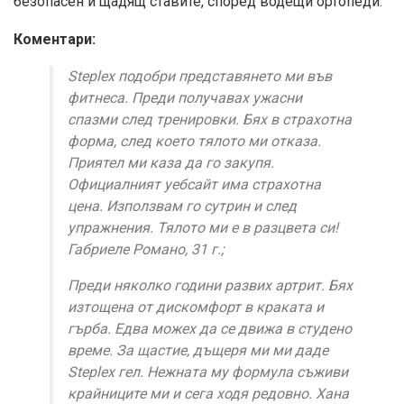
безопасен и щадящ ставите, според водещи ортопеди.
Коментари:
Steplex подобри представянето ми във
фитнеса. Преди получавах ужасни
спазми след тренировки. Бях в страхотна
форма, след което тялото ми отказа.
Приятел ми каза да го закупя.
Официалният уебсайт има страхотна
цена. Използвам го сутрин и след
упражнения. Тялото ми е в разцвета си!
Габриеле Романо, 31 г.;
Преди няколко години развих артрит. Бях
изтощена от дискомфорт в краката и
гърба. Едва можех да се движа в студено
време. За щастие, дъщеря ми ми даде
Steplex гел. Нежната му формула съживи
крайниците ми и сега ходя редовно. Хана