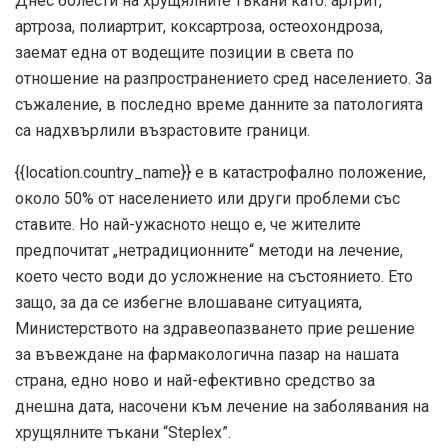
Днес болести на хрущялните тъкани като: артрит,
артроза, полиартрит, коксартроза, остеохондроза,
заемат една от водещите позиции в света по
отношение на разпространението сред населението. За
съжаление, в последно време данните за патологията
са надхвърлили възрастовите граници.
{{location.country_name}} е в катастрофално положение,
около 50% от населението или други проблеми със
ставите. Но най-ужасното нещо е, че жителите
предпочитат „нетрадиционните“ методи на лечение,
което често води до усложнение на състоянието. Ето
защо, за да се избегне влошаване ситуацията,
Министерството на здравеопазването прие решение
за въвеждане на фармакологична пазар на нашата
страна, едно ново и най-ефективно средство за
днешна дата, насочени към лечение на заболявания на
хрущялните тъкани “Steplex”.