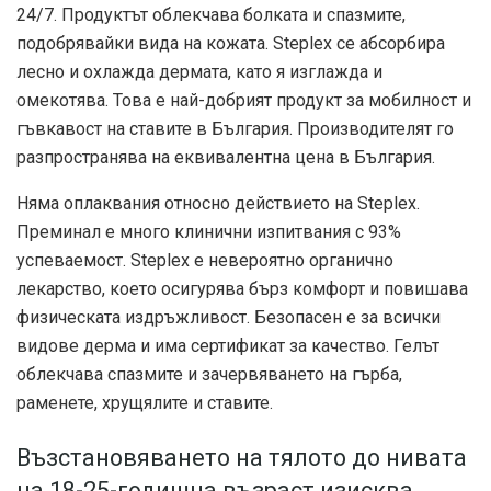
24/7. Продуктът облекчава болката и спазмите,
подобрявайки вида на кожата. Steplex се абсорбира
лесно и охлажда дермата, като я изглажда и
омекотява. Това е най-добрият продукт за мобилност и
гъвкавост на ставите в България. Производителят го
разпространява на еквивалентна цена в България.
Няма оплаквания относно действието на Steplex.
Преминал е много клинични изпитвания с 93%
успеваемост. Steplex е невероятно органично
лекарство, което осигурява бърз комфорт и повишава
физическата издръжливост. Безопасен е за всички
видове дерма и има сертификат за качество. Гелът
облекчава спазмите и зачервяването на гърба,
раменете, хрущялите и ставите.
Възстановяването на тялото до нивата
на 18-25-годишна възраст изисква