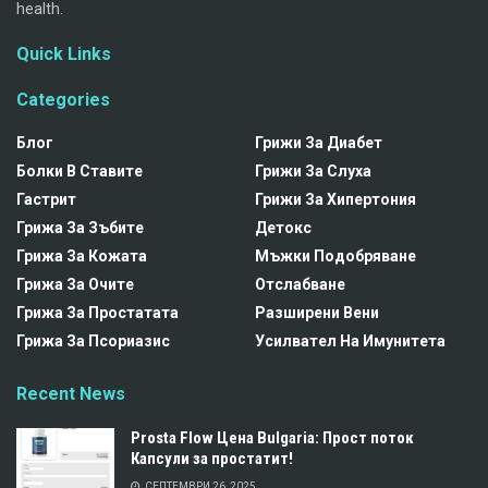
health.
Quick Links
Categories
Блог
Грижи За Диабет
Болки В Ставите
Грижи За Слуха
Гастрит
Грижи За Хипертония
Грижа За Зъбите
Детокс
Грижа За Кожата
Мъжки Подобряване
Грижа За Очите
Отслабване
Грижа За Простатата
Разширени Вени
Грижа За Псориазис
Усилвател На Имунитета
Recent News
Prosta Flow Цена Bulgaria: Прост поток
Капсули за простатит!
СЕПТЕМВРИ 26, 2025