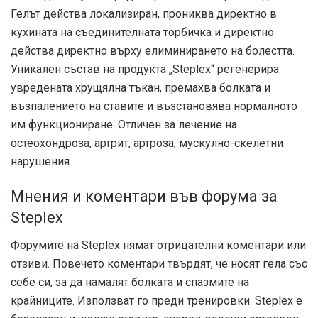
Гелът действа локализиран, прониква директно в
кухината на съединителната торбичка и директно
действа директно върху елиминирането на болестта.
Уникален състав на продукта „Steplex“ регенерира
увредената хрущялна тъкан, премахва болката и
възпалението на ставите и възстановява нормалното
им функциониране. Отличен за лечение на
остеохондроза, артрит, артроза, мускулно-скелетни
нарушения
Мнения и коментари във форума за
Steplex
Форумите на Steplex нямат отрицателни коментари или
отзиви. Повечето коментари твърдят, че носят гела със
себе си, за да намалят болката и спазмите на
крайниците. Използват го преди тренировки. Steplex е