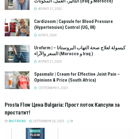
التأثير، العمل، المكونات (Iraq و Morocco)
АПРИЛ 21, 2025
Cardizoom | Capsule for Blood Pressure
(Hypertension) Control (UG, IN)
ЮЛИ 9, 2024
Urofarm | كبسولة لعلاج صحة التهاب البروستاتا –
السعر والآراء (Morocco و Iraq )
АПРИЛ 21, 2025
Spasmalir | Cream for Effective Joint Pain –
Opinions & Price (South Africa)
СЕПТЕМВРИ 5, 2023
Prosta Flow Цена Bulgaria: Прост поток Капсули за
простатит!
BY
BIOTRICKS
СЕПТЕМВРИ 26, 2025
0