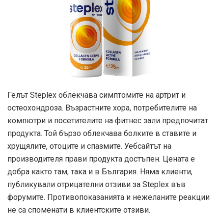
Гелът Steplex облекчава симптомите на артрит и
остеохондроза. Възрастните хора, потребителите на
компютри и посетителите на фитнес зали предпочитат
продукта. Той бързо облекчава болките в ставите и
хрущялите, отоците и спазмите. Уебсайтът на
производителя прави продукта достъпен. Цената е
добра както там, така и в България. Няма клиенти,
публикували отрицателни отзиви за Steplex във
форумите. Противопоказанията и нежеланите реакции
не са споменати в клиентските отзиви.