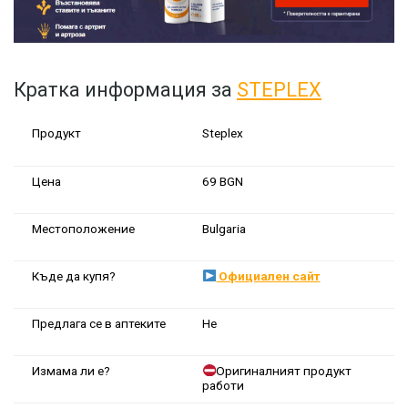
Кратка информация за
STEPLEX
Продукт
Steplex
Цена
69 BGN
Местоположение
Bulgaria
Къде да купя?
Официален сайт
Предлага се в аптеките
Не
Измама ли е?
Оригиналният продукт
работи