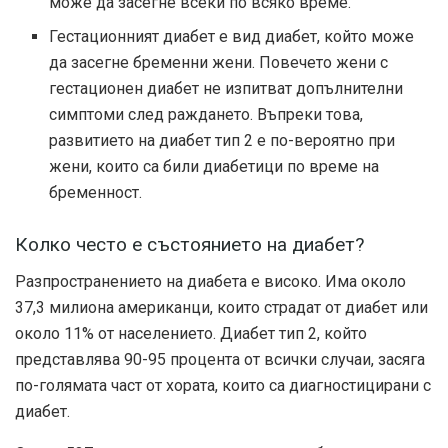
може да засегне всеки по всяко време.
Гестационният диабет е вид диабет, който може
да засегне бременни жени. Повечето жени с
гестационен диабет не изпитват допълнителни
симптоми след раждането. Въпреки това,
развитието на диабет тип 2 е по-вероятно при
жени, които са били диабетици по време на
бременност.
Колко често е състоянието на диабет?
Разпространението на диабета е високо. Има около
37,3 милиона американци, които страдат от диабет или
около 11% от населението. Диабет тип 2, който
представлява 90-95 процента от всички случаи, засяга
по-голямата част от хората, които са диагностицирани с
диабет.