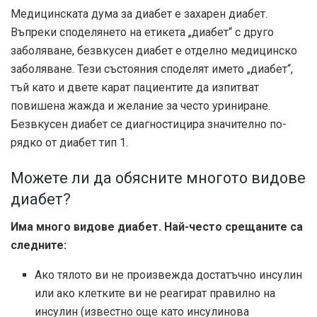
Медицинската дума за диабет е захарен диабет.
Въпреки споделянето на етикета „диабет“ с друго
заболяване, безвкусен диабет е отделно медицинско
заболяване. Тези състояния споделят името „диабет“,
тъй като и двете карат пациентите да изпитват
повишена жажда и желание за често уриниране.
Безвкусен диабет се диагностицира значително по-
рядко от диабет тип 1.
Можете ли да обясните многото видове
диабет?
Има много видове диабет. Най-често срещаните са
следните:
Ако тялото ви не произвежда достатъчно инсулин
или ако клетките ви не реагират правилно на
инсулин (известно още като инсулинова