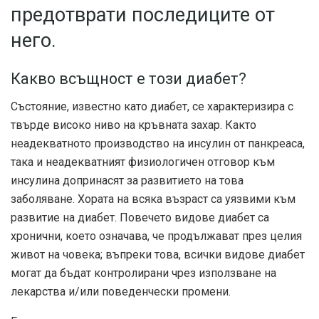
предотврати последиците от
него.
Какво всъщност е този диабет?
Състояние, известно като диабет, се характеризира с
твърде високо ниво на кръвната захар. Както
неадекватното производство на инсулин от панкреаса,
така и неадекватният физиологичен отговор към
инсулина допринасят за развитието на това
заболяване. Хората на всяка възраст са уязвими към
развитие на диабет. Повечето видове диабет са
хронични, което означава, че продължават през целия
живот на човека; въпреки това, всички видове диабет
могат да бъдат контролирани чрез използване на
лекарства и/или поведенчески промени.