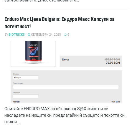
затлъстяването. Днес отслабването...
Enduro Max Цена Bulgaria: Ендуро Макс Капсули за
потентност!
BY
BIOTRICKS
СЕПТЕМВРИ 24, 2025
0
Опитайте ENDURO MAX за объркващ S@X живот и се
насладете на нощите си, предлагайки ѝ сърцето и похотта си,
пълни...