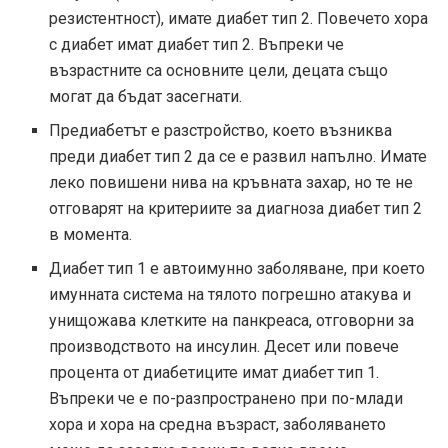
резистентност), имате диабет тип 2. Повечето хора
с диабет имат диабет тип 2. Въпреки че
възрастните са основните цели, децата също
могат да бъдат засегнати.
Предиабетът е разстройство, което възниква
преди диабет тип 2 да се е развил напълно. Имате
леко повишени нива на кръвната захар, но те не
отговарят на критериите за диагноза диабет тип 2
в момента.
Диабет тип 1 е автоимунно заболяване, при което
имунната система на тялото погрешно атакува и
унищожава клетките на панкреаса, отговорни за
производството на инсулин. Десет или повече
процента от диабетиците имат диабет тип 1.
Въпреки че е по-разпространено при по-млади
хора и хора на средна възраст, заболяването