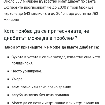
Около 537 милиона възрастни имат диабет по света.
Експертите прогнозират, че до 2030 г. този брой ще
нарасне до 643 милиона, а до 2045 г. ще достигне 783
милиона.
Кога трябва да се притеснявате, че
диабетът може да е проблем?
Някои от признаците, че може да имате диабет са:
Сухота в устата и силна жажда, известни още като
полидипсия.
Често уриниране.
Умора.
замъглено или замъглено зрение.
загуба на тегло без ясна причина.
Може да се появи изтръпване или изтръпване на