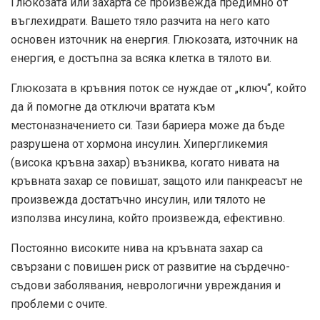
Глюкозата или захарта се произвежда предимно от
въглехидрати. Вашето тяло разчита на него като
основен източник на енергия. Глюкозата, източник на
енергия, е достъпна за всяка клетка в тялото ви.
Глюкозата в кръвния поток се нуждае от „ключ“, който
да й помогне да отключи вратата към
местоназначението си. Тази бариера може да бъде
разрушена от хормона инсулин. Хипергликемия
(висока кръвна захар) възниква, когато нивата на
кръвната захар се повишат, защото или панкреасът не
произвежда достатъчно инсулин, или тялото не
използва инсулина, който произвежда, ефективно.
Постоянно високите нива на кръвната захар са
свързани с повишен риск от развитие на сърдечно-
съдови заболявания, неврологични увреждания и
проблеми с очите.