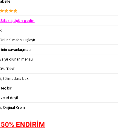
sabelle
Sifariş üçün gedin
x
Orijinal məhsul işləyir
rinin cavanlaşması
vsiyə olunan məhsul
0% Təbii
i, təlimatlara baxın
Heç biri
vcud deyil
i, Orijinal Krem
 50% ENDİRİM