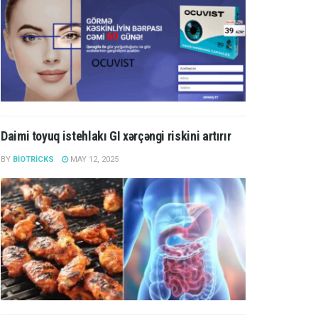
Daimi toyuq istehlakı GI xərçəngi riskini artırır
BY
BIOTRICKS
MAY 12, 2025