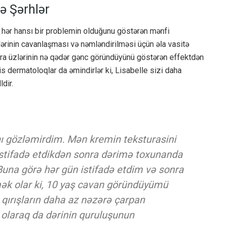
ə Şərhlər
ı hər hansı bir problemin olduğunu göstərən mənfi
u dərinin cavanlaşması və nəmləndirilməsi üçün əla vasitə
onra üzlərinin nə qədər gənc göründüyünü göstərən effektdən
is dermatoloqlar da əmindirlər ki, Lisabelle sizi daha
dir.
nı gözləmirdim. Mən kremin teksturasini
istifadə etdikdən sonra dərimə toxunanda
 Buna görə hər gün istifadə etdim və sonra
k olar ki, 10 yaş cavan göründüyümü
 qırışların daha az nəzərə çarpan
 olaraq da dərinin quruluşunun