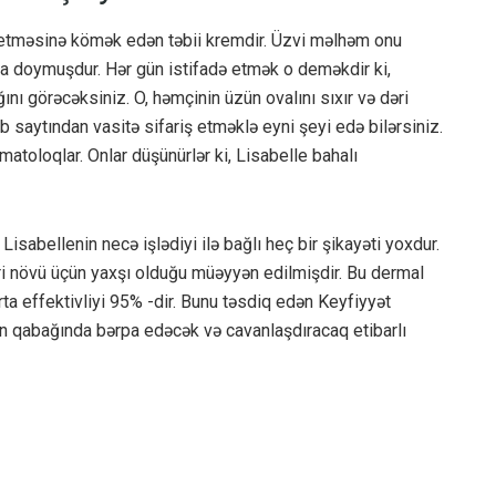
tməsinə kömək edən təbii kremdir. Üzvi məlhəm onu ​​
la doymuşdur. Hər gün istifadə etmək o deməkdir ki,
ığını görəcəksiniz. O, həmçinin üzün ovalını sıxır və dəri
 saytından vasitə sifariş etməklə eyni şeyi edə bilərsiniz.
atoloqlar. Onlar düşünürlər ki, Lisabelle bahalı
isabellenin necə işlədiyi ilə bağlı heç bir şikayəti yoxdur.
ri növü üçün yaxşı olduğu müəyyən edilmişdir. Bu dermal
rta effektivliyi 95% -dir. Bunu təsdiq edən Keyfiyyət
zün qabağında bərpa edəcək və cavanlaşdıracaq etibarlı