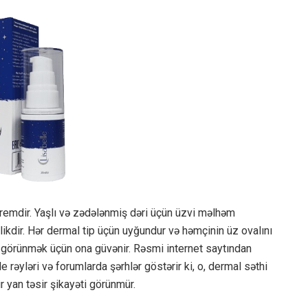
n kremdir. Yaşlı və zədələnmiş dəri üçün üzvi məlhəm
likdir. Hər dermal tip üçün uyğundur və həmçinin üz ovalını
 görünmək üçün ona güvənir. Rəsmi internet saytından
le rəyləri və forumlarda şərhlər göstərir ki, o, dermal səthi
r yan təsir şikayəti görünmür.