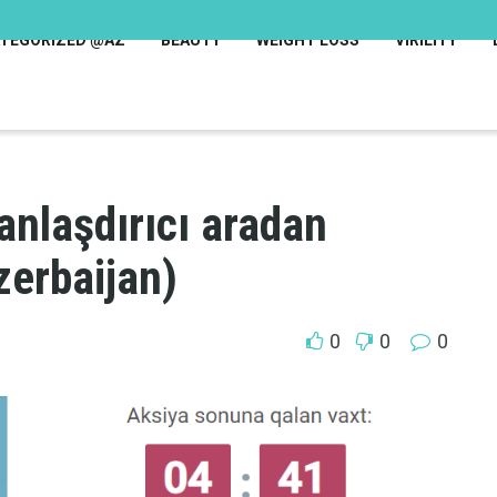
TEGORIZED @AZ
BEAUTY
WEIGHT LOSS
VIRILITY
anlaşdırıcı aradan
zerbaijan)
0
0
0