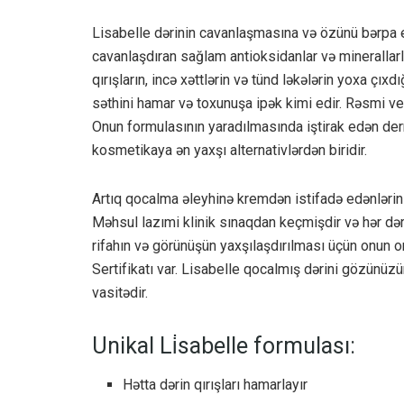
Lisabelle dərinin cavanlaşmasına və özünü bərpa e
cavanlaşdıran sağlam antioksidanlar və minerallar
qırışların, incə xəttlərin və tünd ləkələrin yoxa çıxd
səthini hamar və toxunuşa ipək kimi edir. Rəsmi veb
Onun formulasının yaradılmasında iştirak edən derm
kosmetikaya ən yaxşı alternativlərdən biridir.
Artıq qocalma əleyhinə kremdən istifadə edənlərin L
Məhsul lazımi klinik sınaqdan keçmişdir və hər də
rifahın və görünüşün yaxşılaşdırılması üçün onun o
Sertifikatı var. Lisabelle qocalmış dərini gözünü
vasitədir.
Unikal Li̇sabelle formulası:
Hətta dərin qırışları hamarlayır