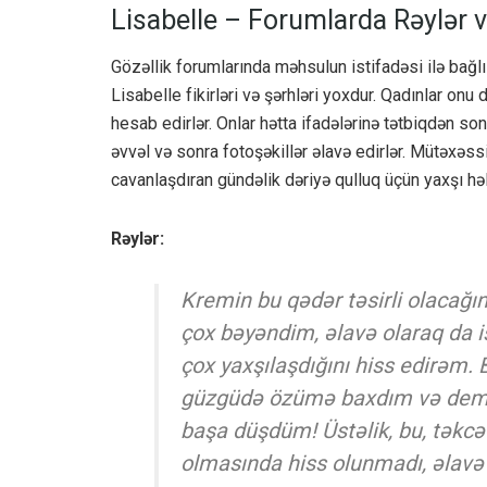
Lisabelle – Forumlarda Rəylər v
Gözəllik forumlarında məhsulun istifadəsi ilə bağl
Lisabelle fikirləri və şərhləri yoxdur. Qadınlar on
hesab edirlər. Onlar hətta ifadələrinə tətbiqdən s
əvvəl və sonra fotoşəkillər əlavə edirlər. Mütəxəss
cavanlaşdıran gündəlik dəriyə qulluq üçün yaxşı həll
Rəylər:
Kremin bu qədər təsirli olacağı
çox bəyəndim, əlavə olaraq da 
çox yaxşılaşdığını hiss edirəm.
güzgüdə özümə baxdım və demə
başa düşdüm! Üstəlik, bu, təkcə
olmasında hiss olunmadı, əlavə