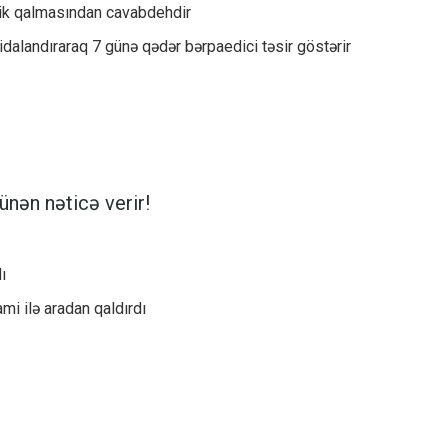
astik qalmasından cavabdehdir
qidalandıraraq 7 günə qədər bərpaedici təsir göstərir
rünən nəticə verir!
ı
mi ilə aradan qaldırdı