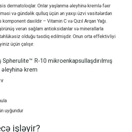
is dermatoloqlar. Onlar yaşlanma əleyhinə kremlə fəxr
rilməsi və gündəlik qulluq üçün ən yaxşı üzvi vasitələrdən
as komponent daxildir – Vitamin C və Qızıl Arqan Yağı.
örünüş verən sağlam antioksidanlar və minerallarla
əhlükəsiz olduğu təsdiq edilmişdir. Onun orta effektivliyi
niz üçün çalışır.
ş Spherulite™ R-10 mikroenkapsullaşdırılmış
rış əleyhinə krem
ır
mula
çün uyğundur
cə işləyir?