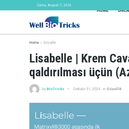
Cümə, Avqust 7, 2026
HOME
UNCA
Home
Gözəllik
Lisabelle | Krem Cav
qaldırılması üçün (A
by
BioTricks
Dekabr 31, 2024
in
Gözəllik