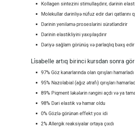
Kollagen sintezini stimullaşdırır, dərinin el
Molekullar dərinliyə nüfuz edir dəri qatlarını 
Dərinin yeniləmə proseslərini sürətləndirir
Dərinin elastikliyini yaxşılaşdırır
Dəriyə sağlam görünüş və parlaqlıq bəxş edir
Li̇sabelle artıq birinci kursdan sonra gö
97% Göz kənarlarında olan qırışları hamarladı
95% Nazolabial (ağız ətrafı) qırışları hamarlad
89% Piqment ləkələrin rəngini açdı və ya tama
98% Dəri elastik və hamar oldu
0% Gözlə görünən effekt yox idi
2% Allergik reaksiyalar ortaya çıxdı