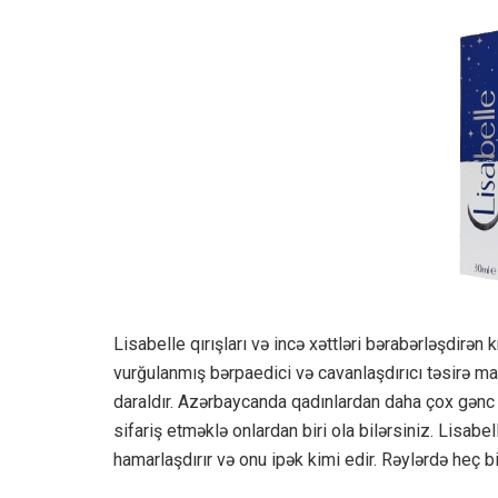
Lisabelle qırışları və incə xəttləri bərabərləşdirə
vurğulanmış bərpaedici və cavanlaşdırıcı təsirə ma
daraldır. Azərbaycanda qadınlardan daha çox gənc
sifariş etməklə onlardan biri ola bilərsiniz. Lisabel
hamarlaşdırır və onu ipək kimi edir. Rəylərdə heç bi