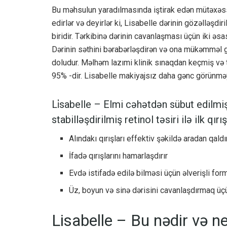
Bu məhsulun yaradılmasında iştirak edən mütəxəss
edirlər və deyirlər ki, Lisabelle dərinin gözəlləşdi
biridir. Tərkibinə dərinin cavanlaşması üçün iki əs
Dərinin səthini bərabərləşdirən və ona mükəmməl g
doludur. Məlhəm lazımi klinik sınaqdan keçmiş və t
95% -dir. Lisabelle makiyajsız daha gənc görünməyi
Li̇sabelle – Elmi cəhətdən sübut edilmi
stabilləşdirilmiş retinol təsiri ilə ilk qı
Alındakı qırışları effektiv şəkildə aradan qaldır
İfadə qırışlarını hamarlaşdırır
Evdə istifadə edilə bilməsi üçün əlverişli for
Üz, boyun və sinə dərisini cavanlaşdırmaq ü
Lisabelle – Bu nədir və ne