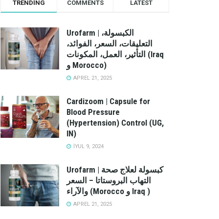
TRENDING
COMMENTS
LATEST
Urofarm | الكبسولة،
التعليقات، السعر، الفوائد،
التأثير، العمل، المكونات (Iraq
و Morocco)
APREL 21, 2025
Cardizoom | Capsule for
Blood Pressure
(Hypertension) Control (UG,
IN)
İYUL 9, 2024
Urofarm | كبسولة لعلاج صحة
التهاب البروستاتا – السعر
والآراء (Morocco و Iraq )
APREL 21, 2025