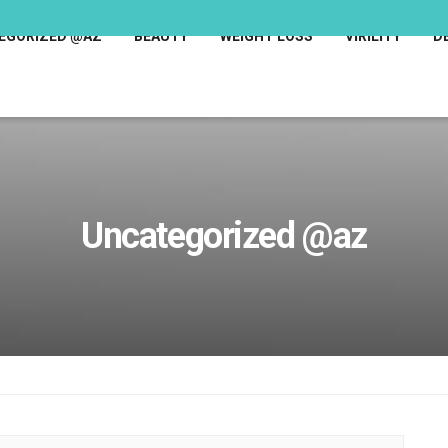
EGORIZED @AZ
BEAUTY
WEIGHT LOSS
VIRILITY
D
Uncategorized @az