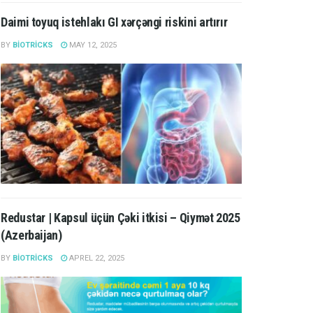
Daimi toyuq istehlakı GI xərçəngi riskini artırır
BY
BIOTRICKS
MAY 12, 2025
Redustar | Kapsul üçün Çəki itkisi – Qiymət 2025
(Azerbaijan)
BY
BIOTRICKS
APREL 22, 2025