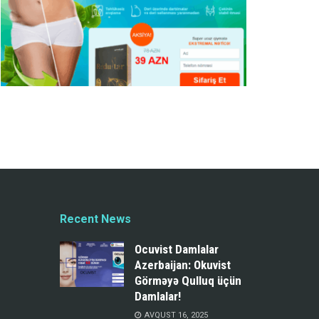
Recent News
Ocuvist Damlalar
Azerbaijan: Okuvist
Görməyə Qulluq üçün
Damlalar!
AVQUST 16, 2025