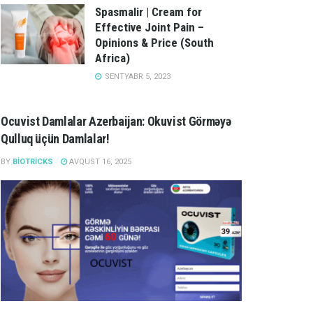
Spasmalir | Cream for
Effective Joint Pain –
Opinions & Price (South
Africa)
SENTYABR 5, 2023
Ocuvist Damlalar Azerbaijan: Okuvist Görməyə
Qulluq üçün Damlalar!
BY
BIOTRICKS
AVQUST 16, 2025