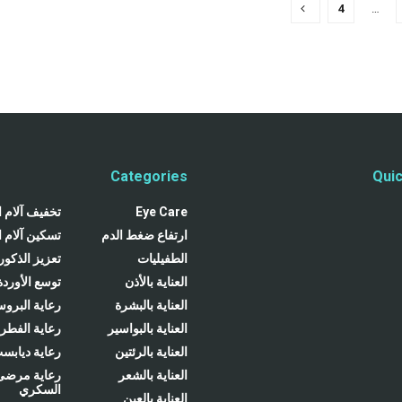
4
…
Categories
Quic
Eye Care
تخفيف آلام 
ارتفاع ضغط الدم
تسكين آلام 
الطفيليات
تعزيز الذكور
العناية بالأذن
توسع الأوردة
العناية بالبشرة
رعاية البروست
العناية بالبواسير
رعاية الفطر
العناية بالرئتين
رعاية ديابس
العناية بالشعر
رعاية مرضى
السكري
العناية بالعين