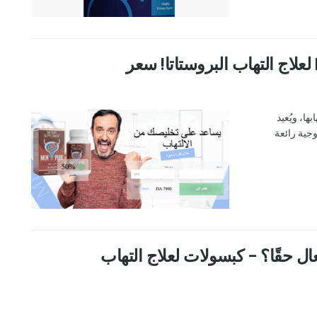
بها، ويُعيد
وجية رائعة
Urotrex J: “لماذا يعتبر Urotrex فعال حقًا؟ – كبسولات لعلاج التهاب