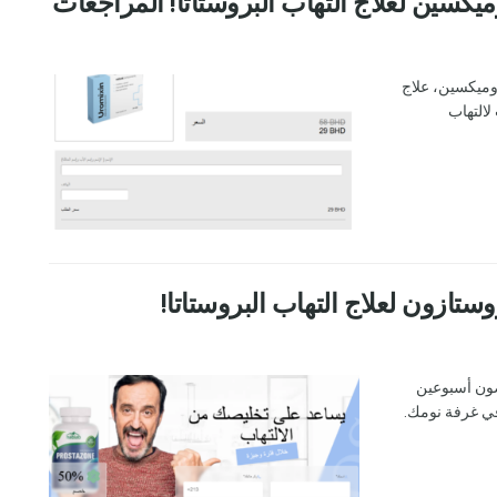
روميكسين، علاج
لالتهاب
ي غضون أسبوعين
في غرفة نومك.