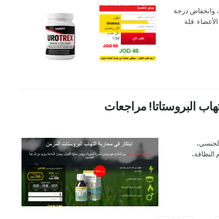
ًا، وانخفاض درجة
لأعضاء. قلة
الجنسي،
 النظافة،