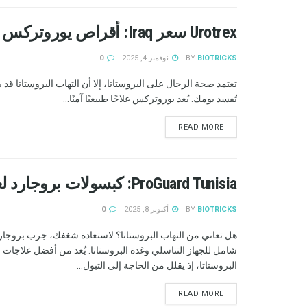
Urotrex سعر Iraq: أقراص يوروتركس لعلاج التهاب البروستاتا! المراجعات
BIOTRICKS
BY
نوفمبر 4, 2025
0
تعتمد صحة الرجال على البروستاتا، إلا أن التهاب البروستاتا قد 
تُفسد يومك. يُعد يوروتركس علاجًا طبيعيًا آمنًا...
READ MORE
ProGuard Tunisia: كبسولات بروجارد لعلاج التهاب البروستاتا! سعر
BIOTRICKS
BY
أكتوبر 8, 2025
0
هل تعاني من التهاب البروستاتا؟ لاستعادة شغفك، جرب بروجارد
شامل للجهاز التناسلي وغدة البروستاتا. يُعد من أفضل علاجات ا
البروستاتا، إذ يقلل من الحاجة إلى التبول...
READ MORE