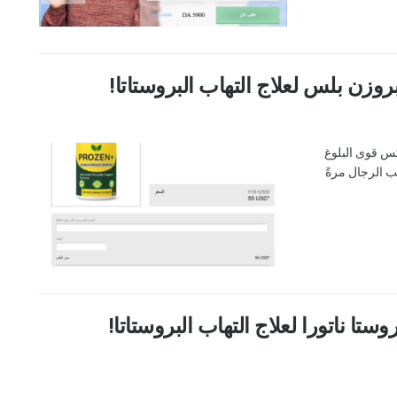
التهاب البروستاتا، فعالٌ بنسبة ١٠٠٪ لعكس قوى البلوغ
ب الرجال مرةً
 Algeria: قطرات بروستا ناتورا لعلاج التهاب البروستاتا!