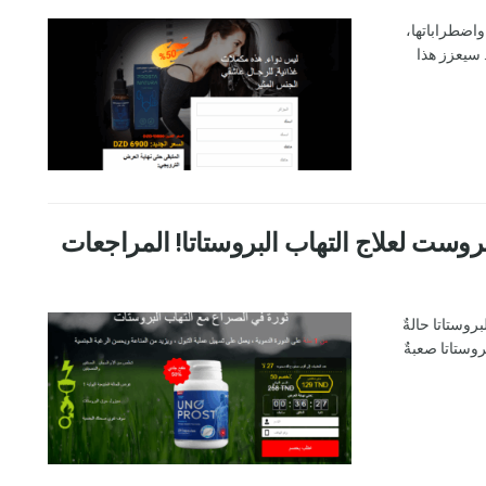
 واضطراباتها،
 سيعزز هذا
بروستاتا حالةٌ
روستاتا صعبةٌ