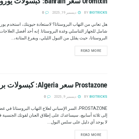
Uromixin سعر Bahrain: كبسولات يوروميكسين لعلاج التهاب البروستاتا! المراجعات
BIOTRICKS
BY
ديسمبر 19, 2025
0
هل تعاني من التهاب البروستاتا؟ لاستعادة حيويتك، استخدم يو
شامل للجهاز التناسلي وغدة البروستاتا. إنه أحد أفضل العلاجات 
البروستاتا، حيث يقلل من التبول الليلي، ويفرغ المثانة،...
READ MORE
Prostazone سعر Algeria: كبسولات بروستازون لعلاج التهاب البروستاتا!
BIOTRICKS
BY
ديسمبر 9, 2025
0
PROSTAZONE، السر الإسباني لعلاج التهاب البروستاتا ف
إلى ثلاثة أسابيع، سيساعدك على إطلاق العنان لقوتك الجنسية 
لا يوجد أي دليل على سلس البول....
READ MORE