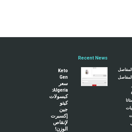
Recent News
المفاصل
Keto
Gen
المفاصل
سعر
Algeria:
كبسولات
اتا
كيتو
يات
جين
إكسبرت
ت
لإنقاص
الوزن!