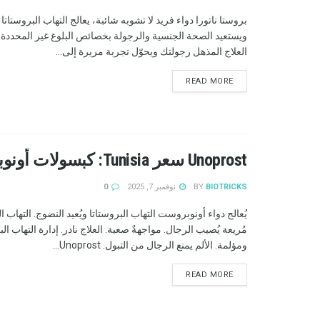
بروستا ناتورا دواء فريد لا تشوبه شائبة، يعالج التهاب البروستاتا
ويستعيد الصحة الجنسية والرجولة بخصائص البلوغ غير المحددة.
العلاج المذهل رجولتك ويحوّل تجربة مريرة إلى...
READ MORE
Unoprost سعر Tunisia: كبسولات أونوبروست لعلاج التهاب البروستاتا! المراجعات
BIOTRICKS
BY
نوفمبر 7, 2025
0
يُعالج دواء أونوبروست التهاب البروستاتا ويُعيد النضوج. التهاب ال
مُريعة يُصيب الرجال. مواجهةٌ صعبة. العلاج نادر. إدارة التهاب الب
ومؤلمة. الألم يمنع الرجال من التبول. Unoprost...
READ MORE