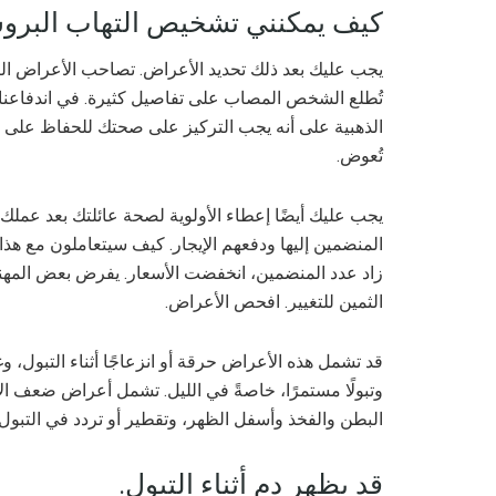
كيف يمكنني تشخيص التهاب البروس
يجب عليك بعد ذلك تحديد الأعراض. ​​تصاحب الأعراض الت
تُطلع الشخص المصاب على تفاصيل كثيرة. في اندفاعنا ن
الذهبية على أنه يجب التركيز على صحتك للحفاظ على ا
تُعوض.
يجب عليك أيضًا إعطاء الأولوية لصحة عائلتك بعد عملك. 
المنضمين إليها ودفعهم الإيجار. كيف سيتعاملون مع هذ
زاد عدد المنضمين، انخفضت الأسعار. يفرض بعض المهنيي
الثمين للتغيير. افحص الأعراض.
قد تشمل هذه الأعراض حرقة أو انزعاجًا أثناء التبول، وغثي
وتبولًا مستمرًا، خاصةً في الليل. تشمل أعراض ضعف الانت
البطن والفخذ وأسفل الظهر، وتقطير أو تردد في التبول،
قد يظهر دم أثناء التبول.