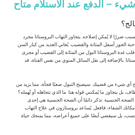
يء – الدفع عند الاستلام متاح
الج؟
تُسبب ضررًا لا يُمكن إصلاحه. يتجاوز التهاب البروستاتا مجرد
بة الجوز أسفل المثانة والقضيب. يُعاني العديد من كبار السن
لب غدة البروستاتا البول من المثانة إلى القضيب أو مجرى
بروستاتا. بالإضافة إلى نقل السائل المنوي من نفس القناة، قد
اج أي شيء من قضيبك. سيصبح التبول صعبًا فجأة، مما يزيد من
، بل يتجاوز ما يُمكنني قوله هنا. ما الذي تتجاهله أو تُهمله؟
لصحة الجنسية. تذكر دائمًا أن الصحة الجنسية هي إحدى
مكانك الشفاء، فافعل. يُساعد بروستازون في علاج التهاب
 فحسب، بل سيقضي أيضًا على جميع أعراضه، مما يمنحك حياة