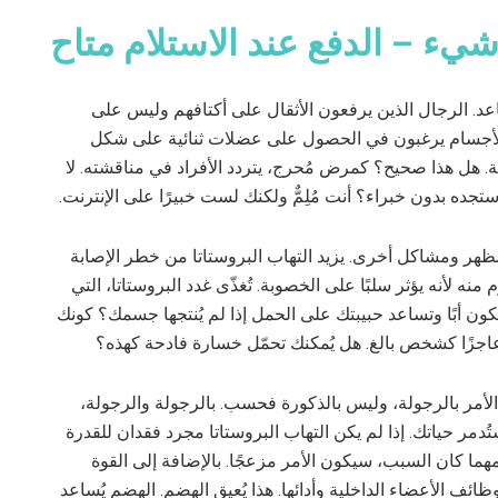
يء – الدفع عند الاستلام متاح
اعد. الرجال الذين يرفعون الأثقال على أكتافهم وليس على
الأجسام يرغبون في الحصول على عضلات ثنائية على شكل
ابة. هل هذا صحيح؟ كمرض مُحرج، يتردد الأفراد في مناقشته. لا
ستجده بدون خبراء؟ أنت مُلِمٌّ ولكنك لست خبيرًا على الإنترنت.
الظهر ومشاكل أخرى. يزيد التهاب البروستاتا من خطر الإصابة
نه لأنه يؤثر سلبًا على الخصوبة. تُغذّى غدد البروستاتا، التي
 تكون أبًا وتساعد حبيبتك على الحمل إذا لم يُنتجها جسمك؟ كونك
ك عاجزًا كشخص بالغ. هل يُمكنك تحمّل خسارة فادحة كهذه؟
ق الأمر بالرجولة، وليس بالذكورة فحسب. بالرجولة والرجولة،
ُدمر حياتك. إذا لم يكن التهاب البروستاتا مجرد فقدان للقدرة
هما كان السبب، سيكون الأمر مزعجًا. بالإضافة إلى القوة
وظائف الأعضاء الداخلية وأدائها. هذا يُعيق الهضم. الهضم يُساعد