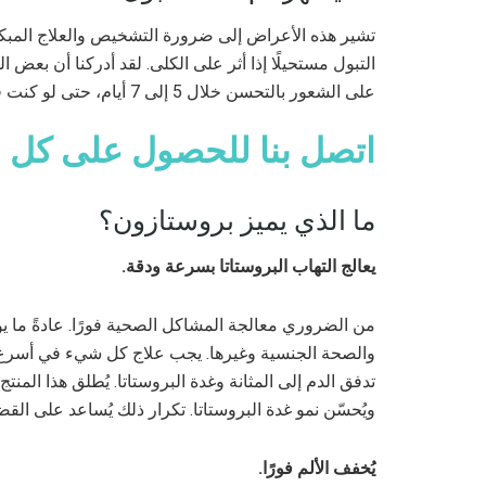
تشير هذه الأعراض إلى ضرورة التشخيص والعلاج المبكري
التبول مستحيلًا إذا أثر على الكلى. لقد أدركنا أن بع
على الشعور بالتحسن خلال 5 إلى 7 أيام، حتى لو كنت في المراحل الأخيرة.
اتصل بنا للحصول على كل ش
ما الذي يميز بروستازون؟
يعالج التهاب البروستاتا بسرعة ودقة.
من الضروري معالجة المشاكل الصحية فورًا. عادةً ما يؤث
والصحة الجنسية وغيرها. يجب علاج كل شيء في أسرع و
تدفق الدم إلى المثانة وغدة البروستاتا. يُطلق هذا المنتج 
ويُحسّن نمو غدة البروستاتا. تكرار ذلك يُساعد على القض
يُخفف الألم فورًا.