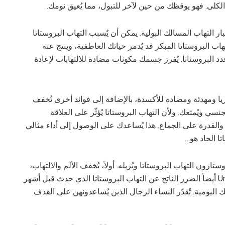
لكلى. فهو يوقظك من حين لآخر للتبول، مما يُعيق نومك.
ار التهاب المسالك البولية. يمكن أن يُسبب التهاب البروستاتا
اب البروستاتا المبكر قد يُدمر حياتك العاطفية، وينتج عنه
دد البروستاتا. يُفرز جسمك مكونات مضادة للالتهابات لإعادة
يريا ومهدئة ومضادة للأكسدة، بالإضافة إلى فوائد أخرى تُخفف
نسي ويُمتعك. ولأن التهاب البروستاتا يُؤثّر على العلاقة
 والقدرة على الجماع. هذا يُساعدك على الوصول إلى أداء مثالي
تا الحاد هو…
زون التهاب البروستاتا ويُزيله. أولاً، يُخفف الألم والالتهاب،
ثم يُزيل البكتيريا، ويُنظّف، ويُحسّن صحتك. يُعالج Uri Care أيضاً الضرر الناتج عن التهاب البروستاتا الذي حدث قبل أشهر
تك اليومية. تُقدّر النساء الرجال الذين يُساعدونهن على القذف