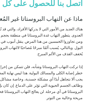
اتصل بنا للحصول على كل ش
ماذا عن التهاب البروستاتا غير المُع
هناك العديد من الأمور التي لا يدركها الأفراد، والتي قد 
العدوى. يتطور التهاب غدة البروستاتا في منطقة بحجم ح
ومن تجاوزوا الخمسين من هذا المرض. ينقل أنبوب في ق
البول. وبالتالي، يُسبب ألمًا مبرحًا مُصاحبًا لالتهاب ال
يُخفف القذف من الألم المبرح.
إذا تركت التهاب البروستاتا وشأنه، فلن تتمكن من إخر
خطر إصابة الكلى والمسالك البولية. هذا ليس نهاية المطاف
يجب ألا نتجاهل أبدًا أي مشكلة جسدية، وخاصة مشاكل ا
وظائف الجسم الحيوية التي تؤثر على الدماغ. إن كان بإ
البروستاتا في أي مرحلة. لن يعالج التهاب البروستاتا
مريحة وخالية من التوتر.