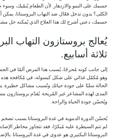
جسمك على النمو والازدهار. لأن الطعام يُنمّيك، وسوء 
الكلى؟ بدون تدخل فعّال ضد التهاب البروستاتا، يمكن أن
جسمك، دعني أشرح لك هذا العلاج الذي يُمكنه حل مشك
يُعالج بروستازون التهاب ال
ثلاثة أسابيع.
إلى جانب كونه مُحرجًا، يُسبب هذا المرض ألمًا في ال
وهو مُكمّل غذائي على شكل كبسولة، في مُكافحة هذه الح
الحالة سلبًا على جودة حياتك وتُسبب مشاكل خطيرة. يجهل
المدى لهذه المشاعر غير المُريحة. يُقدّم بروستازون مس
ويُحسّن جودة الحياة والراحة.
يُحسّن الدورة الدموية في غدة البروستاتا بسبب تضخم حج
لم تتم السيطرة عليه مُبكرًا، فقد تتجاوز مخاطر الإصاب
البروستاتا البكتيري هو عدوى في غدة البروستاتا. بالإ