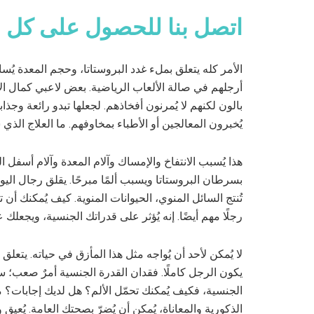
اتصل بنا للحصول على كل ش
الأمر كله يتعلق بملء غدد البروستاتا، وحجم المعدة يُس
أرجلهم في صالة الألعاب الرياضية. بعض لاعبي كمال 
بالون لكنهم لا يُمرنون أفخاذهم. لجعلها تبدو رائعة وجذ
يُخبرون المعالجين أو الأطباء بمخاوفهم. ما العلاج الذي 
هذا يُسبب الانتفاخ والإمساك وآلام المعدة وآلام أسفل 
بسرطان البروستاتا ويسبب ألمًا مبرحًا. يقلق رجال اليوم م
تُنتج السائل المنوي، الحيوانات المنوية. كيف يُمكنك أن
رجلًا مهم أيضًا. إنه يُؤثر على قدراتك الجنسية، ويجعل
لا يُمكن لأحد أن يُواجه مثل هذا المأزق في حياته. يتعل
يكون الرجل كاملًا. فقدان القدرة الجنسية أمرٌ صعب؛ ست
الجنسية، فكيف يُمكنك تحمّل الألم؟ هل لديك إجابات؟ م
الذكورية والمعاناة، يُمكن أن يُضرّ بصحتك العامة. يُعيق 