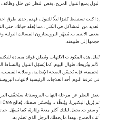
البول يمنع التبول المريح، بغض النظر عن خلل وظائف ا
إذا كنت تستيقظ كثيرًا ليلًا للتبول، فهذه إحدى طرق اختب
العديد من المشاكل في الكلى، مما يُعقّد حياتك. حتى الته
ضعف الانتصاب. يُطهّر البروستازون المسالك البولية وغ
حجمها إلى طبيعته.
تُقلل هذه المكونات الالتهاب وتُطلق فوائد مضادة للبكت
الألم وتُريحك طوال اليوم. كما يُسهّل التبول والنشاط الج
الحميمة، فإنه يُحسّن الصحة الإنجابية، وصلابة القضيب،
في غرفة النوم. أحد العلاجات الرئيسية لالتهاب البروستا
بغض النظر عن مرحلة التهاب البروستاتا، سيُخفّف البروستا
أو سنوات. يجعل ليلتك أكثر متعةً وإثارةً، كما يُسهّل حيا
أثناء الجماع، وهذا ما يجعلك الرجل الذي تحلم به.