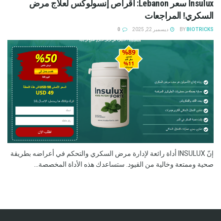
Insulux سعر Lebanon: أقراص إنسولوكس لعلاج مرض
السكري! المراجعات
BIOTRICKS
BY
ديسمبر 22, 2025
0
إنّ INSULUX أداة رائعة لإدارة مرض السكري والتحكم في أعراضه بطريقة
صحية وممتعة وخالية من القيود. ستساعدك هذه الأداة المخصصة...