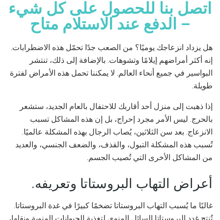
اتصل بنا للحصول على كل شيء
– الدفع عند الاستلام متاح
هل يزداد انزعاجك يوميًا؟ من الصعب جدًا تحمّل هذه الاضطرابات.
إنه أكثر أمراضهم إيلامًا وتشوهات. بالإضافة إلى ذلك، تنتشر
البواسير في جميع أنحاء العالم. لا يمكننا تحمل هذه الأمراض لفترة
طويلة.
إذا ذهبت إلى منزل أحد أقاربك للاحتفال بالعام الجديد، ستشعر
بالحرج. ليس الأمر مجرد إحراج، بل إن هذه المشاكل تسبب
الانزعاج. بعد سن الثلاثين، يُصاب الرجال بهذه المشكلة عالميًا.
تُسبب هذه المشكلة التبول، والقذف، والضعف الجنسي، والعديد
من المشاكل الأخرى التي تُصيب الجسم.
أعراض التهاب البروستاتا وتعريفه.
غالبًا ما يُسبب التهاب البروستاتا تضخمًا كبيرًا في غدة البروستاتا.
تُنتج غدد البروستاتا السائل المنوي لتغذية الحيوانات المنوية ونقلها،