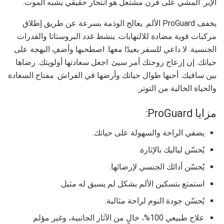
الإبر. المشي على فرن مشتعل هو انتحار حقيقي يشبه الموت.
يخفف ProGuard الألم. يعالج الوذمة بسرعة عن طريق إطلاق
مركبات قوية مضادة للالتهابات. ينشط غدد البروستاتا والقدرات
الجنسية. لا داعي للسفر بعيدًا معها. اصطحبها وأضفِ البهجة على
حياتك. إن إزعاج زوجتك أمر سيئ. اجعل سعادتها أولويتك. رضاها
بين ساقيك. أحبها طوال حياتك وأرضها في الفراش. مفتاح السعادة
والحياة الخالية من التوتر.
مزايا ProGuard:
يضفي الراحة والسهولة على حياتك.
يُحسّن لياليك بالإثارة.
يُحسّن أدائك الجنسي لإرضائها.
استمتع بتسكين الألم بشكل لم يسبق له مثيل.
يُحسّن جودة النوم لراحة مثالية.
علاج طبيعي 100%، خالٍ من الآثار الجانبية، وغير مؤلم