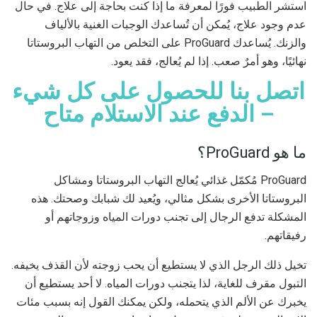
استشر الطبيب فورًا لمعرفة ما إذا كنت بحاجة إلى علاج. في حال
عدم وجود علاج، يُمكن أن تُساعدك الوجبات الغنية بالألياف
والزنك. يُساعدك ProGuard على التخلص من التهاب البروستاتا
نهائيًا، وهو أمرٌ صعب. إذا لم يُعالج، فقد يعود.
اتصل بنا للحصول على كل شيء
– الدفع عند الاستلام متاح
ما هو ProGuard؟
ProGuard مُكمّل غذائي يُعالج التهاب البروستاتا ومشاكل
البروستاتا الأخرى بشكل مثالي، ويُعيد لك شبابك وصحتك. هذه
المشكلة تدفع الرجال إلى تجنب دورات المياه وزوجاتهم أو
رفيقاتهم.
تخيل ذلك الرجل الذي لا يستطيع أن يحب زوجته لأن القذف يخيفه.
التبول مقرف للغاية، لذا يتجنب دورات المياه. لا أحد يستطيع أن
يخبرك عن الألم الذي يتحمله، ولكن يمكنك القول إنه بسبب مئات