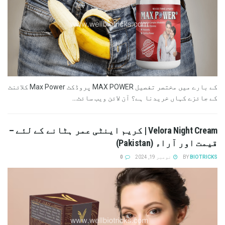
کے بارے میں مختصر تفصیل MAX POWER پروڈکٹ Max Power کلائنٹ
کے جائزے کہاں خریدنا ہے؟ آن لائن ویب سائٹ...
Velora Night Cream | کریم اینٹی عمر ہٹانے کے لئے –
قیمت اور آراء (Pakistan)
BIOTRICKS
BY
نومبر 19, 2024
0