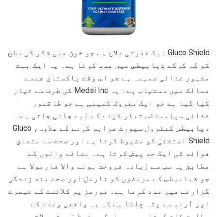
Gluco Shield ایک قدرتی علاج ہے جو خون میں شکر کی سطح
کو کم کرکے ذیابیطس میں مدد کرتا ہے۔ یہ ایک بہت
مشہور غذائی ضمیمہ ہے جو اس وقت پاکستان جیسے
ممالک میں دستیاب ہے۔ یہ Medsi Inc کی طرف سے تیار
کیا گیا ہے جو ایک معروف کمپنی ہے جو طاقتور
غذائی سپلیمنٹس تیار کرنے کے لیے جانی جاتی ہے۔
ذیابیطس کنٹرول سپورٹ فراہم کرنے کے علاوہ، Gluco
Shield استثنیٰ کو مضبوط کرتا ہے اور صحت سے متعلق
فوائد کی ایک حد پیش کرتا ہے۔ بنانے والوں کے
مطابق یہ سب سے زیادہ فروخت ہونے والا فارمولا ہے
جو ذیابیطس کے مریضوں کو نارمل اور صحت مند زندگی
گزارنے میں مدد کرتا ہے۔ فورمز پر کلائنٹ کے تبصرے
اور آراء سے پتہ چلتا ہے کہ یہ واقعی وعدے کے
مطابق کام کرتا ہے۔ یہ ایک محفوظ قدرتی علاج ہے جو