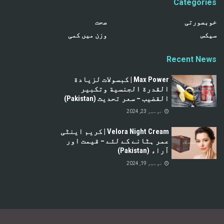
Categories
خوبصورتی
صحت
سیکس
وزن میں کمی
Recent News
Max Power | كبسولات لزيادة
القدرة الجنسية وتكبير
القضيب – سعر تحديث (Pakistan)
نومبر 23, 2024
Velora Night Cream | کریم اینٹی
عمر ہٹانے کے لئے – قیمت اور
آراء (Pakistan)
نومبر 19, 2024