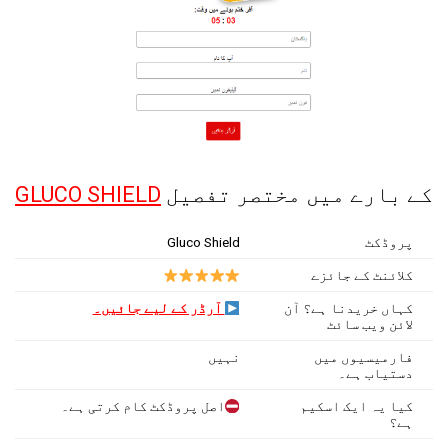
کے بارے میں مختصر تفصیل
GLUCO SHIELD
پروڈکٹ
Gluco Shield
کلائنٹ کے جائزے
کہاں خریدنا ہے؟ آن
آرڈر کے لیے جائیں۔
لائن ویب سائٹ
فارمیسیوں میں
نہیں
دستیاب ہے۔
کیا یہ ایک اسکیم
اصل پروڈکٹ کام کرتی ہے۔
ہے؟