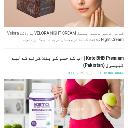
کے بارے میں مختصر تفصیل VELORA NIGHT CREAM پروڈکٹ Velora
Night Cream کلائنٹ کے جائزے کہاں خریدنا ہے؟ آن لائن...
Keto BHB Premium | آپ کے جسم کو پتلا کرنے کے لیے
کیپسول (Pakistan)
BIOTRICKS
BY
نومبر 19, 2024
0