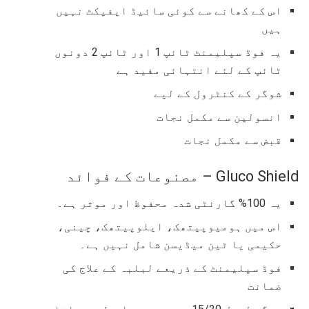
اس کے کھانے سے کوئی سائیڈ ایفیکٹ نہیں
ہیں
یہ فوڈ سپلیمنٹ ٹائپ 1 اور ٹائپ 2 دونوں
ٹائپ کے لئے انتہائی مفید ہے
شوگر کے کنٹرول کے لیے
انسولین سے مکمل نجات
قبض سے مکمل نجات
Gluco Shield – مصنوعات کے فوائد
یہ 100% گارنٹی شدہ محفوظ اور موثر ہے۔
اس میں ہومیوپیتھک، ایلوپیتھک، چینی،
حکیمی یا ٹین میڈیسن شامل نہیں ہے۔
فوڈ سپلیمنٹ کے ذریعے لبلبہ کے علاج کی
ضمانت