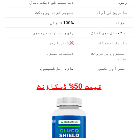
زمرہ
ذیابیطس کی دیکھ بھال
ماہرین کی آراء
تجویز کردہ پروڈکٹ
اجزاء
100% قدرتی
استعمال میں آسان؟
ہاں، ہدایات دیکھیں
سائیڈ ایفیکٹس
کوئی نہیں۔
ایمیزون پر فروخت
دستیاب نہیں۔
ہوا۔
اصلی اور جعلی
ہاں، اصل کیپسول
قیمت 50% ڈسکاؤنٹ