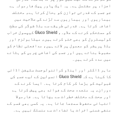
اجزاء پر مشتمل ہے۔ یہ ایک پاور پیک فارمولہ ہے
جو جسم کے قدرتی توازن کو بحال کرتا ہے، مختلف
بیماریوں اور بیماریوں سے لڑنے کی صلاحیت میں
اضافہ کرتا ہے۔ قدرتی طریقے سے بلڈ شوگر کی سطح
کو مستحکم کرنے کے علاوہ، Gluco Shield کیپسول خراب
کولیسٹرول کو بھی ختم کرتے ہیں، میٹابولزم اور
بلڈ پریشر کو معمول پر لاتے ہیں، مدافعتی نظام کو
مضبوط بناتے ہیں اور جسم کی اضافی چربی کو ہٹانے
میں مدد کرتے ہیں۔
ماہر ڈاکٹر اور اینڈو کرائنولوجسٹ سٹیفن اڈائی
کا کہنا ہے کہ Gluco Shield انسولین کے لیے جسم کی
قبولیت کو بڑھا کر کام کرتا ہے۔ ایسا کرنے کے
دوران، یہ متعدد صحت کے فوائد بھی پیش کرتا ہے
اور صحت کے مختلف خطرات سے بچاتا ہے۔ فارمولا
انتہائی محفوظ سمجھا جاتا ہے۔ یہ کسی بھی قسم کے
منفی ضمنی اثرات یا تضادات سے منسلک نہیں ہے۔