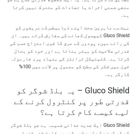
منفی ضمنی اثرات یا تضادات کو متحرک نہیں کرتا
ہے۔
بہت سے ماہرین صحت اپنے ذیابیطس کے مریضوں کو
Gluco Shield کیپسول کھانے کی سفارش کرتے ہیں۔ ان
کی رائے میں، پودوں کے عرق کا قوی امتزاج جسم کی
قدرتی صلاحیت کو بہتر بناتا ہے اور خود کو بحال
کرتا ہے۔ کلینیکل ٹرائلز کی بنیاد پر، فارمولہ
خون میں شکر کی سطح کو معمول پر لانے میں 100%
کارگر ہے۔
Gluco Shield – یہ بلڈ شوگر کو
قدرتی طور پر کنٹرول کرنے کے
لیے کیسے کام کرتا ہے؟
Gluco Shield ایک جدید غذائی ضمیمہ ہے جو بلڈ شوگر
کو کم کرنے کے لیے طبی طور پر ثابت شدہ قدرتی