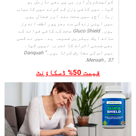
کولیسٹرول اور بی پی بھی نارمل ہو
گیا۔ میں کافی وزن کم کرنے میں کامیاب
رہا۔ آج، میں صحت مند اور فعال ہوں.
میں اپنی زندگی سے بھرپور لطف اندوز
ہوں۔ Gluco Shield صحت کے کافی فوائد کے
ساتھ ایک بہترین ضمیمہ ہے۔ میں نے کسی
بھی ضمنی اثرات کا تجربہ نہیں کیا۔
میں اس کی سفارش کرتا ہوں۔” Danquah
Mensah، 37.
قیمت 50% ڈسکاؤنٹ