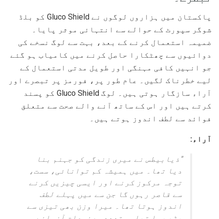
پاکستان میں ہزاروں لوگوں نے Gluco Shield کو بلڈ
شوگر سپورٹ کے حوالے سے انتہائی موثر پایا۔
ضمیمہ استعمال کرنے کے بعد، بہت سے لوگ نسخے کی
دوائیوں سے چھٹکارا حاصل کرنے میں کامیاب ہو گئے
جو انہیں کافی مہنگی اور طویل مدتی استعمال کے
لیے خطرناک لگیں۔ عام طور پر، فورمز پر تبصرے اور
آراء سازگار ہوتی ہیں۔ لوگ Gluco Shield کو پسند
کرتے ہیں اور اس کے ساتھ آنے والے صحت سے متعلق
فوائد سے لطف اندوز ہوتے ہیں۔
آراء:
"ذیابیطس نے میری زندگی کو جہنم بنا
دیا تھا۔ میں ہمیشہ کم توانائی، سست،
توجہ مرکوز کرنے اور ایسی چیزیں کرنے
سے قاصر رہوں گا جن سے میں پہلے لطف
اندوز ہوتا تھا۔ میرا وزن بھی تیزی سے
بڑھ رہا تھا۔ متعدد مصنوعات آزمانے