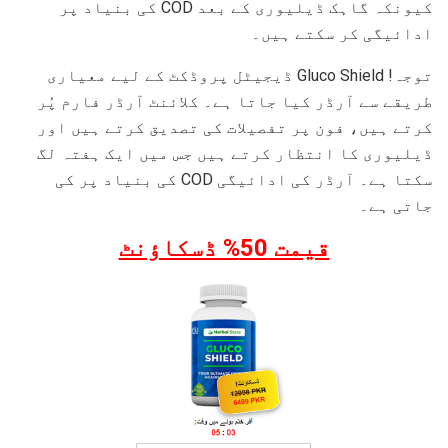
کیونکہ گاہک ڈیلیوری کے بعد COD کی بنیاد پر
ادائیگی کر سکتے ہیں۔
توجہ! Gluco Shield ڈیجیٹل پروڈکٹ کے لیے معیاری
طریقے سے آرڈر کیا جاتا ہے۔ کلائنٹ آرڈر فارم پُر
کرتے ہیں، فون پر تفصیلات کی تصدیق کرتے ہیں اور
ڈیلیوری کا انتظار کرتے ہیں جس میں ایک ہفتہ لگ
سکتا ہے۔ آرڈر کی ادائیگی COD کی بنیاد پر کی
جاتی ہے۔
قیمت 50% ڈسکاؤنٹ