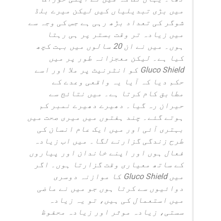
میں بڑی تبدیلیاں کیں لیکن میرے بلڈ
شوگر کی تعداد بڑھ رہی ہے جس کی وجہ سے
میں زیادہ تر وقت بستر پر ہی رہتا
ہوں۔ میں نے ان 20 سالوں میں بہت کچھ
کیا ہے۔ لیکن معجزانہ طور پر میں
Gluco Shield کو انٹرنیٹ پر ملا اور اسے
حکم دیا کہ آیا یہ واقعی وعدے کے
مطابق کام کرتا ہے۔ میں نتائج سے
حیران رہ گیا۔ دھیرے دھیرے نمبر کم
ہوتے گئے۔ چند ہفتوں میں میری صحت میں
بہتری آئی اور میں ایک عام انسان کی
طرح زندگی گزارنے لگا۔ میں اب زیادہ
فعال ہوں اور اپنے خاندان اور پیاروں
کے ساتھ معیاری وقت گزارتا ہوں۔ اگر
میں Gluco Shield کا موازنہ دوسری
دوائیوں سے کرتا ہوں جو میں نے ماضی
میں استعمال کی ہیں، تو یہ زیادہ
سستی، زیادہ موثر اور زیادہ محفوظ