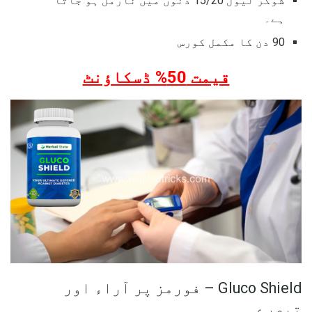
شوگر لیول 15/20 دنوں میں نارمل ہو جاتا
ہے۔
90 دن کا مکمل کورس
قیمت 50% ڈسکاؤنٹ
Gluco Shield – فورمز پر آراء اور
تبصرے۔