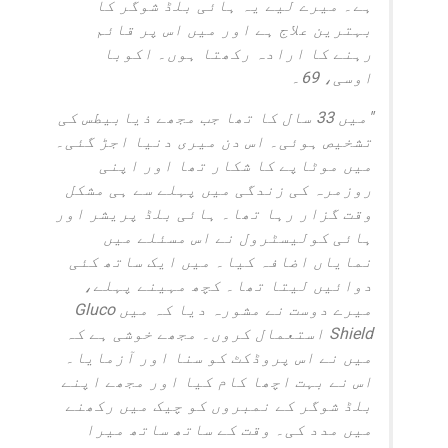
ہے۔ میرے لیے یہ ہائی بلڈ شوگر کا
بہترین علاج ہے اور میں اس پر قائم
رہنے کا ارادہ رکھتا ہوں۔ اکوبا
اوسی، 69۔
"میں 33 سال کا تھا جب مجھے ذیابیطس کی
تشخیص ہوئی۔ اس دن میری دنیا اجڑ گئی۔
میں موٹاپے کا شکار تھا اور اپنی
روزمرہ کی زندگی میں پہلے سے ہی مشکل
وقت گزار رہا تھا۔ ہائی بلڈ پریشر اور
ہائی کولیسٹرول نے اس مسئلے میں
نمایاں اضافہ کیا۔ میں ایک ساتھ کئی
دوائیں لیتا تھا۔ کچھ مہینے پہلے،
میرے دوست نے مشورہ دیا کہ میں Gluco
Shield استعمال کروں۔ مجھے خوشی ہے کہ
میں نے اس پروڈکٹ کو سنا اور آزمایا۔
اس نے بہت اچھا کام کیا اور مجھے اپنے
بلڈ شوگر کے نمبروں کو چیک میں رکھنے
میں مدد کی۔ وقت کے ساتھ ساتھ میرا