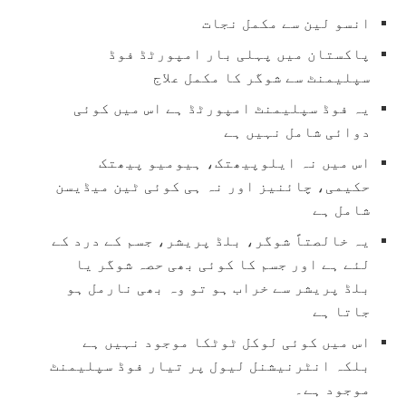
انسو لین سے مکمل نجات
پاکستان میں پہلی بار امپورٹڈ فوڈ
سپلیمنٹ سے شوگر کا مکمل علاج
یہ فوڈ سپلیمنٹ امپورٹڈ ہے اس میں کوئی
دوائی شامل نہیں ہے
اس میں نہ ایلوپیھتک، ہیومیو پیھتک
حکیمی، چائنیز اور نہ ہی کوئی ٹین میڈیسن
شامل ہے
یہ خالصتاً شوگر، بلڈ پریشر، جسم کے درد کے
لئے ہے اور جسم کا کوئی بھی حصہ شوگر یا
بلڈ پریشر سے خراب ہو تو وہ بھی نارمل ہو
جاتا ہے
اس میں کوئی لوکل ٹوٹکا موجود نہیں ہے
بلکہ انٹرنیشنل لیول پر تیار فوڈ سپلیمنٹ
موجود ہے۔