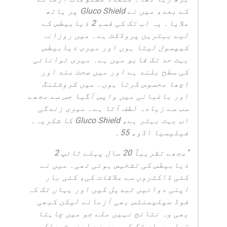
کے بعد، میں نے Gluco Shield پر ہاتھ
ملایا۔ یہ اب تک کی قسم 2 ذیابیطس کے
لیے بہترین پروڈکٹ ہے۔ میں روزانہ
کیپسول لیتا ہوں اور میری ذیابیطس
بہت حد تک قابو میں ہے۔ میری توانائی
کی سطح بلند ہے اور میں صحت مند اور
اچھا محسوس کرتا ہوں۔ میں کروشٹنگ
اور باغبانی میں واپس آگیا جس سے مجھے
سب سے زیادہ لطف آتا ہے۔ میری زندگی
اب بہت بہتر ہے، Gluco Shield کا شکریہ۔
فیلیسیا اڈو، 55۔
"مجھے تقریباً 20 سال پہلے ٹائپ 2
ذیابیطس کی تشخیص ہوئی تھی۔ میں نے
کئی ڈاکٹروں سے ملاقات کی، کئی بار
اپنی دوائیں تبدیل کیں اور یہاں تک کہ
فوڈ سپلیمنٹس بھی آزمائے لیکن کبھی
بھی وہ نتائج نہیں ملے جو میں چاہتا
تھا۔ یہاں تک کہ میں نے اپنی خوراک