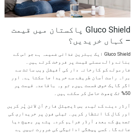
Gluco Shield پاکستان میں قیمت
– کہاں خریدیں؟
Gluco Shield ایک بہترین غذائی ضمیمہ ہے جو اس کے
بنانے والے سستی قیمت پر فروخت کرتے ہیں۔
فارمولے کو کارخانہ دار کی آفیشل ویب سائٹ سے
براہ راست آسان طریقے سے خریدا جا سکتا ہے۔ اور
اگر گاہک خوش قسمت ہیں، تو وہ باقاعدہ قیمت پر
50% تک چھوٹ حاصل کر سکتے ہیں۔
آرڈر دینے کے لیے، بس ڈیجیٹل فارم آن لائن پُر کریں
اور کال کا انتظار کریں۔ ٹیلی فون پر خریداری کی
تصدیق کے بعد، آرڈر فراہم کردہ پتے پر بھیج دیا
جائے گا۔ کسی پیشگی ادائیگی کی ضرورت نہیں ہے