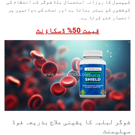
کیپسول کا روزانہ استعمال بلڈ شوگر کے انتظام کی
کوششوں کو بہتر بناتا ہے اور نسخے کی دوائیوں پر
انحصار ختم کرتا ہے۔
قیمت 50% ڈسکاؤنٹ
شوگر لبلبہ کا یقینی علاج بذریعہ فوڈ
سپلیمنٹ