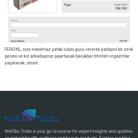
FEROXIL, size inanılmaz yatak odası gücü vererek patlayıcı bir zevk
gecesi ve kız arkadaşınızı şaşırtacak bacakları titreten orgazmlar
yaşatacak, cinsel...
Well Bio Tricks is your go-to source for expert insights and updates
on natural health, wellness and beauty products. Explore our blog