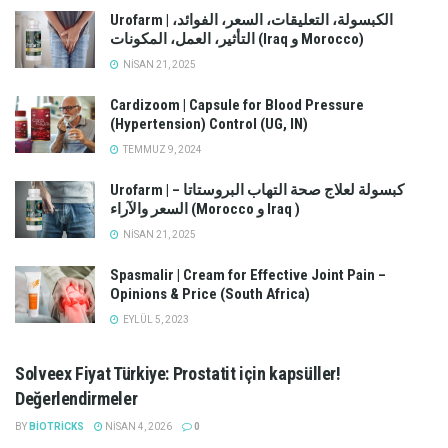
Urofarm | الكبسولة، التعليقات، السعر، الفوائد،
التأثير، العمل، المكونات (Iraq و Morocco)
NISAN 21, 2025
Cardizoom | Capsule for Blood Pressure
(Hypertension) Control (UG, IN)
TEMMUZ 9, 2024
Urofarm | كبسولة لعلاج صحة التهاب البروستاتا –
السعر والآراء (Morocco و Iraq )
NISAN 21, 2025
Spasmalir | Cream for Effective Joint Pain –
Opinions & Price (South Africa)
EYLÜL 5, 2023
Solveex Fiyat Türkiye: Prostatit için kapsüller!
Değerlendirmeler
BY
BIOTRICKS
NISAN 4, 2026
0