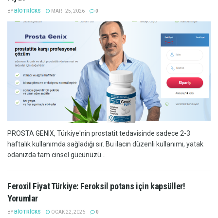
BY
BIOTRICKS
MART 25, 2026
0
PROSTA GENIX, Türkiye'nin prostatit tedavisinde sadece 2-3
haftalık kullanımda sağladığı sır. Bu ilacın düzenli kullanımı, yatak
odanızda tam cinsel gücünüzü...
Feroxil Fiyat Türkiye: Feroksil potans için kapsüller!
Yorumlar
BY
BIOTRICKS
OCAK 22, 2026
0