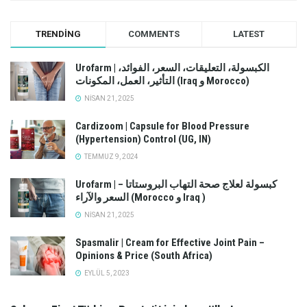
TRENDING
COMMENTS
LATEST
Urofarm | الكبسولة، التعليقات، السعر، الفوائد،
التأثير، العمل، المكونات (Iraq و Morocco)
NISAN 21, 2025
Cardizoom | Capsule for Blood Pressure
(Hypertension) Control (UG, IN)
TEMMUZ 9, 2024
Urofarm | كبسولة لعلاج صحة التهاب البروستاتا –
السعر والآراء (Morocco و Iraq )
NISAN 21, 2025
Spasmalir | Cream for Effective Joint Pain –
Opinions & Price (South Africa)
EYLÜL 5, 2023