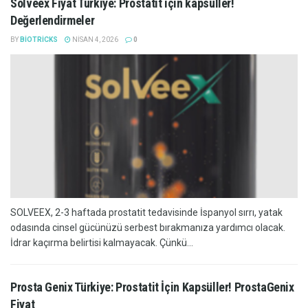
Solveex Fiyat Türkiye: Prostatit için kapsüller!
Değerlendirmeler
BY
BIOTRICKS
NISAN 4, 2026
0
SOLVEEX, 2-3 haftada prostatit tedavisinde İspanyol sırrı, yatak
odasında cinsel gücünüzü serbest bırakmanıza yardımcı olacak.
İdrar kaçırma belirtisi kalmayacak. Çünkü...
Prosta Genix Türkiye: Prostatit İçin Kapsüller! ProstaGenix
Fiyat