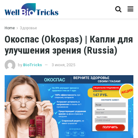
Home
Здоровье
Окоспас (Okospas) | Капли для
улучшения зрения (Russia)
by
BioTricks
3 июня, 2025