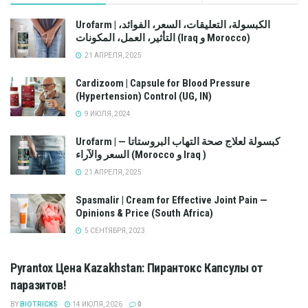
Urofarm | الكبسولة، التعليقات، السعر، الفوائد،
التأثير، العمل، المكونات (Iraq و Morocco)
21 АПРЕЛЯ, 2025
Cardizoom | Capsule for Blood Pressure
(Hypertension) Control (UG, IN)
9 ИЮЛЯ, 2024
Urofarm | كبسولة لعلاج صحة التهاب البروستاتا —
السعر والآراء (Morocco و Iraq )
21 АПРЕЛЯ, 2025
Spasmalir | Cream for Effective Joint Pain —
Opinions & Price (South Africa)
5 СЕНТЯБРЯ, 2023
Pyrantox Цена Kazakhstan: Пирантокс Капсулы от
паразитов!
BY
BIOTRICKS
14 ИЮЛЯ, 2026
0