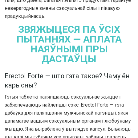
тым, што дыета, багатая гэтымі 5 прадуктамі, гарантуе
неверагодныя змены сэксуальнай сілы і пікавую
прадукцыйнасць.
ЗВЯЖЫЦЕСЯ ПА ЎСІХ
ПЫТАННЯХ — АПЛАТА
НАЯЎНЫМІ ПРЫ
ДАСТАЎЦЫ
Erectol Forte — што гэта такое? Чаму ён
карысны?
Гэтыя таблеткі паляпшаюць сэксуальнае жыццё і
забяспечваюць найлепшы сэкс. Erectol Forte — гэта
дабаўка для паляпшэння мужчынскай патэнцыі, якая
дапамагае вашым сэксуальным органам і любоўнаму
жыццю. Яна выраблена ў выглядзе капсул. Бываюць
дні, калі мы губляем усе прыгоды, забавы і радасць,