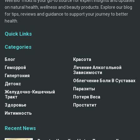
Well Bio Tricks is your go-to source for expert insights and updates
on natural health, wellness and beauty products. Explore our blog
for tips, reviews and guidance to support your journey to better
health.
Quick Links
Categories
Блог
Красота
Геморрой
Лечение Алкогольной
Зависимости
Гипертония
Облегчение Боли В Суставах
Детокс
Паразиты
Желудочно-Кишечный
Тракт
Потеря Веса
Здоровье
Простатит
Интимность
Recent News