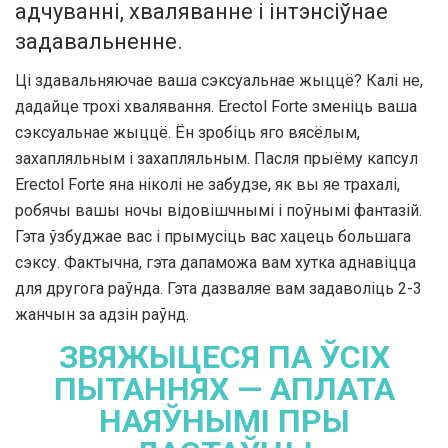
адчуванні, хваляванне і інтэнсіўнае
задавальненне.
Ці здавальняючае ваша сэксуальнае жыццё? Калі не,
дадайце трохі хвалявання. Erectol Forte зменіць ваша
сэксуальнае жыццё. Ён зробіць яго вясёлым,
захапляльным і захапляльным. Пасля прыёму капсул
Erectol Forte яна ніколі не забудзе, як вы яе трахалі,
робячы вашы ночы відовішчнымі і поўнымі фантазій.
Гэта ўзбуджае вас і прымусіць вас хацець большага
сэксу. Фактычна, гэта дапаможа вам хутка аднавіцца
для другога раўнда. Гэта дазваляе вам задаволіць 2-3
жанчын за адзін раўнд.
ЗВЯЖЫЦЕСЯ ПА ЎСІХ
ПЫТАННЯХ — АПЛАТА
НАЯЎНЫМІ ПРЫ