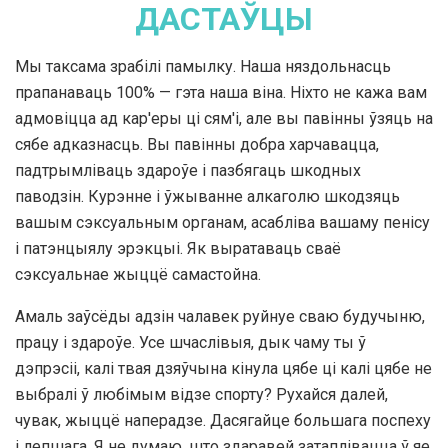
ДАСТАЎЦЫ
Мы таксама зрабілі памылку. Наша няздольнасць
прапанаваць 100% — гэта наша віна. Ніхто не кажа вам
адмовіцца ад кар'еры ці сям'і, але вы павінны ўзяць на
сябе адказнасць. Вы павінны добра харчавацца,
падтрымліваць здароўе і пазбягаць шкодных
паводзін. Курэнне і ўжыванне алкаголю шкодзяць
вашым сэксуальным органам, асабліва вашаму пенісу
і патэнцыялу эрэкцыі. Як выратаваць сваё
сэксуальнае жыццё самастойна.
Амаль заўсёды адзін чалавек руйнуе сваю будучыню,
працу і здароўе. Усе шчаслівыя, дык чаму ты ў
дэпрэсіі, калі твая дзяўчына кінула цябе ці калі цябе не
выбралі ў любімым відзе спорту? Рухайся далей,
чувак, жыццё наперадзе. Дасягайце большага поспеху
і лепшага. Я не думаю, што здаравей затаплівацца ў яе