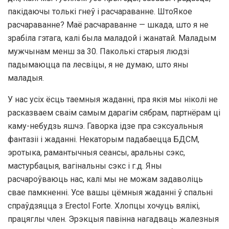
пакідаючы толькі гнеў і расчараванне. ШтоЯкое
расчараванне? Маё расчараванне — шкада, што я не
зрабіла гэтага, калі была маладой і жанатай. Маладым
мужчынам менш за 30. Паколькі старыя людзі
падымаюцца па лесвіцы, я не думаю, што яны
маладыя.
У нас усіх ёсць таемныя жаданні, пра якія мы ніколі не
расказваем сваім самым дарагім сябрам, партнёрам ці
каму-небудзь яшчэ. Гаворка ідзе пра сэксуальныя
фантазіі і жаданні. Некаторым падабаецца БДСМ,
эротыка, рамантычныя сеансы, аральны сэкс,
мастурбацыя, вагінальны сэкс і г.д. Яны
расчароўваюць нас, калі мы не можам задаволіць
свае памкненні. Усе вашы цёмныя жаданні ў спальні
спраўдзяцца з Erectol Forte. Хлопцы хочуць вялікі,
працяглы член. Эрэкцыя павінна нагадваць жалезныя