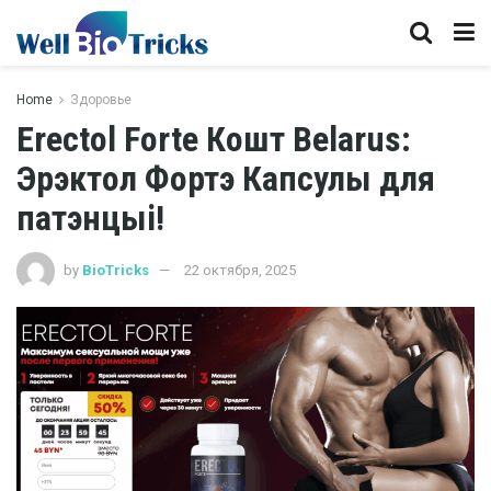
Home
Здоровье
Erectol Forte Кошт Belarus:
Эрэктол Фортэ Капсулы для
патэнцыі!
by
BioTricks
22 октября, 2025