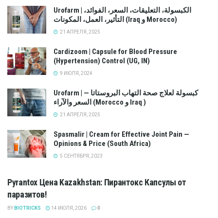
Urofarm | الكبسولة، التعليقات، السعر، الفوائد،
التأثير، العمل، المكونات (Iraq و Morocco)
21 АПРЕЛЯ, 2025
Cardizoom | Capsule for Blood Pressure
(Hypertension) Control (UG, IN)
9 ИЮЛЯ, 2024
Urofarm | كبسولة لعلاج صحة التهاب البروستاتا —
السعر والآراء (Morocco و Iraq )
21 АПРЕЛЯ, 2025
Spasmalir | Cream for Effective Joint Pain —
Opinions & Price (South Africa)
5 СЕНТЯБРЯ, 2023
Pyrantox Цена Kazakhstan: Пирантокс Капсулы от
паразитов!
BY
BIOTRICKS
14 ИЮЛЯ, 2026
0