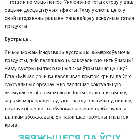
— гэта як не мець пеніса. Уключэнне гэтых страў у ваш
рацыён дасць дзіўныя эфекты. Таму ўключыце іх у
свой штодзённы рацыён. Ужывайце ў асноўным гэтыя
прадукты.
Вустрыцы.
Як мы можам ігнараваць вустрыцы, абмяркоўваючы
прадукты, якія паляпшаюць сэксуальную актыўнасць?
Чаму вустрыцы так важныя з-за ўтрымання цынку?
Гэта хімічнае рэчыва павялічвае прыток крыві да ўсіх
сэксуальных органаў. Яно паляпшае сэксуальную
актыўнасць і фертыльнасць. Іншыя крыніцы цынку,
акрамя морапрадуктаў, ўключаюць ялавічыну, свініну,
печаную фасолю, гарбузовае насенне і ўзбагачаныя
цынкам збожжавыя. Ён паляпшае гармоны і прыток
крыві.
ЗВЯЖЫЦЕСЯ ПА ЎСІХ