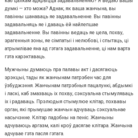
каб цалкам адкрыцца задавальненню? Я ведаю вашы
думкі — хто можа? Аднак, як ваша жанчына, вы
павінны шанаваць яе задавальненне. Вы павінны
задавальняць яе і даваць ёй найлепшае
задавальненне. Вы павінны ведаць яе цела, похву,
эрагенныя зоны, яе сімпатыі і нелюбові, і спытаць, ці
атрымлівае яна ад гэтага задавальненне, ці нам варта
гэта карэктаваць.
Мужчыны думаюць пра палавы акт і дасягаюць
эрэкцыі, тады як жанчынам патрэбен час для
ўзбуджэння. Жанчынам патрэбныя пацалункі, абдымкі
і ласкі, каб змазваць іх похву, сэксуальна стымуляваць
іх і радаваць. Прэлюдыя стымулюе клітар, похвавы
орган, які прымушае жанчын адчуваць сэксуальнае
насычэнне. Клітар падобны на пеніс. Жанчыны
адчуваюць аргазм, калі кроў дасягае клітара. Жанчына
адчувае гэта пасля гэтага.