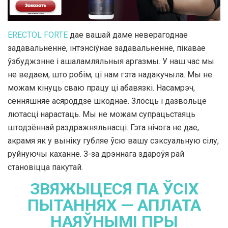
ERECTOL FORTE
дае вашай даме неверагоднае
задавальненне, інтэнсіўнае задавальненне, пікавае
ўзбуджэнне і ашаламляльныя аргазмы. У наш час мы
не ведаем, што робім, ці нам гэта надакучыла. Мы не
можам кінуць сваю працу ці абавязкі. Насамрэч,
сённяшняе асяроддзе шкоднае. Злосць і дазвольце
лютасці нарастаць. Мы не можам супрацьстаяць
штодзённай раздражняльнасці. Гэта нічога не дае,
акрамя як у выніку губляе ўсю вашу сэксуальную сілу,
руйнуючы каханне. З-за дрэннага здароўя рай
становіцца пакутай.
ЗВЯЖЫЦЕСЯ ПА ЎСІХ
ПЫТАННЯХ — АПЛАТА
НАЯЎНЫМІ ПРЫ