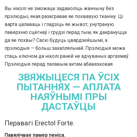
Вы ніколі не зможаце задаволіць жанчыну без
прэлюдыі, якая разагравае яе похвавую тканіну. Ці
варта цалаваць і гладзіць яе жывот, унутраную
паверхню сцёгнаў і грудзі перад тым, як дакрануцца
да яе похвы? Саскі будуць цвярдзейшымі, а
прэлюдыя — больш захапляльнай. Прэлюдыя можа
стаць ключом да ніколі раней не адчуваных аргазмаў.
Прэлюдыя перад палавым актам абавязковая.
ЗВЯЖЫЦЕСЯ ПА ЎСІХ
ПЫТАННЯХ — АПЛАТА
НАЯЎНЫМІ ПРЫ
ДАСТАЎЦЫ
Перавагі Erectol Forte.
Павялічвае памер пеніса.