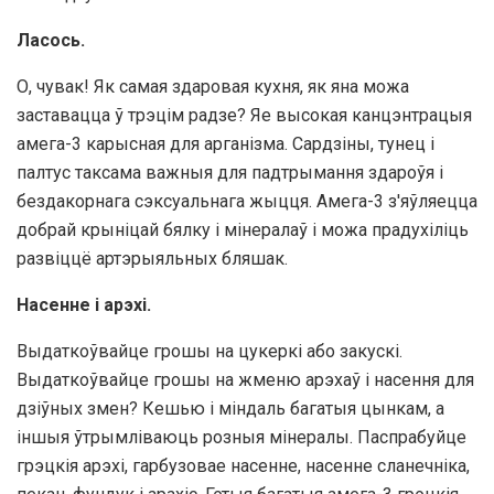
Ласось.
О, чувак! Як самая здаровая кухня, як яна можа
заставацца ў трэцім радзе? Яе высокая канцэнтрацыя
амега-3 карысная для арганізма. Сардзіны, тунец і
палтус таксама важныя для падтрымання здароўя і
бездакорнага сэксуальнага жыцця. Амега-3 з'яўляецца
добрай крыніцай бялку і мінералаў і можа прадухіліць
развіццё артэрыяльных бляшак.
Насенне і арэхі.
Выдаткоўвайце грошы на цукеркі або закускі.
Выдаткоўвайце грошы на жменю арэхаў і насення для
дзіўных змен? Кешью і міндаль багатыя цынкам, а
іншыя ўтрымліваюць розныя мінералы. Паспрабуйце
грэцкія арэхі, гарбузовае насенне, насенне сланечніка,