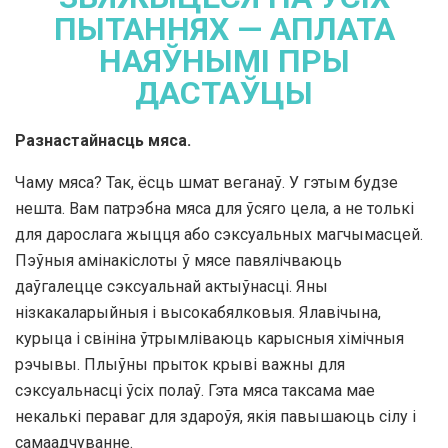
ПЫТАННЯХ — АПЛАТА
НАЯЎНЫМІ ПРЫ
ДАСТАЎЦЫ
Разнастайнасць мяса.
Чаму мяса? Так, ёсць шмат веганаў. У гэтым будзе
нешта. Вам патрэбна мяса для ўсяго цела, а не толькі
для дарослага жыцця або сэксуальных магчымасцей.
Пэўныя амінакіслоты ў мясе павялічваюць
даўгалецце сэксуальнай актыўнасці. Яны
нізкакаларыйныя і высокабялковыя. Ялавічына,
курыца і свініна ўтрымліваюць карысныя хімічныя
рэчывы. Плыўны прыток крыві важны для
сэксуальнасці ўсіх полаў. Гэта мяса таксама мае
некалькі пераваг для здароўя, якія павышаюць сілу і
самаадчуванне.