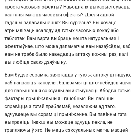
проста часовыя эфекты? Навошта іх выкарыстоўваць,
калі яны маюць часовыя эфекты? Дзеля адной
гадзіны задавальнення? Вы сур'ёзна? Вы хочаце
атрымліваць асалоду ад гэтых часовых лекаў або
таблетак. Вам варта выбраць нешта натуральнае і
эфектыўнае, што можа дапамагчы вам назаўсёды, каб
вам не трэба было наведваць аптэку кожны раз, калі
вы любіце сваю дзяўчыну.
Вам будзе сорамна звяртацца ў тую ж аптэку ці іншую,
каб папрасіць капсулы, бальзамы ці што-небудзь яшчэ
для павышэння сэксуальнай актыўнасці. Абодва гэтыя
фактары прыніжальныя і ганебныя. Вы павінны
справіцца з гэтай праблемай, незалежна ад таго,
адчуваеце вы сорам ці прыніжэнне. Вы павінны гэта
выправіць. Інакш вы можаце адчуць пекла, не
трапляючы ў яго. Не мець сэксуальных магчымасцей