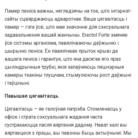
Памер пеніса важны, нягледзячы на ​​тое, што інтэрнэт-
сайты сцвярджаюць адваротнае. Ваша цягавітасць і
памер — гэта ўсё, што мае значэнне для сэксуальнага
задавальнення вашай жанчыны. Erectol Forte змяняе
ўсе сістэмы арганізма, павялічваючы даўжыню і
шырыню пеніса. Ён павялічвае прыток крыві да
вашага пеніса і гарантуе, што яна дасягае яго праз
цыліндрычныя трубкі, якія запаўняюць пяшчэрныя
камеры тканіны тлушчам, стымулюючы рост даўжыні
і таўшчыні.
Павышае цягавітасць.
Цягавітасць — яе галоўная патрэба. Стомленасць у
офісе і страта сэксуальнага жадання часта
сустракаюцца пасля вяртання дадому. Нават калі вы
вяртаецеся з працы, вы павінны быць актыўнымі. Мы