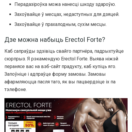
Перадазіроўка можа нанесці шкоду здароўю.
Захоўвайце ў месцах, недаступных для дзяцей.
Захоўвайце ў прахалодным, сухім месцы.
Дзе можна набыць Erectol Forte?
Каб сапраўды здзівіць свайго партнёра, падрыхтуйце
сюрпрыз. Я рэкамендую Erectol Forte. Выява ніжэй
перанясе вас на вэб-сайт прадукту, каб купіць яго.
Запоўніце і адпраўце форму замовы. Замовы
афармляюцца пасля таго, як вы пацвердзіце іх па
тэлефоне.