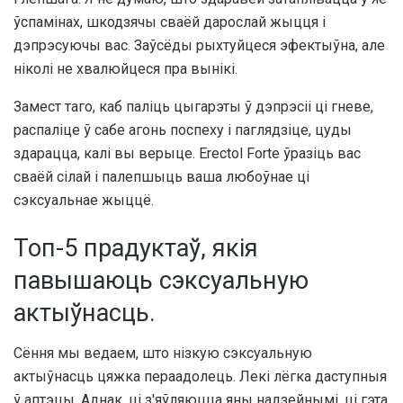
ўспамінах, шкодзячы сваёй дарослай жыцця і
дэпрэсуючы вас. Заўсёды рыхтуйцеся эфектыўна, але
ніколі не хвалюйцеся пра вынікі.
Замест таго, каб паліць цыгарэты ў дэпрэсіі ці гневе,
распаліце ​​ў сабе агонь поспеху і паглядзіце, цуды
здарацца, калі вы верыце. Erectol Forte ўразіць вас
сваёй сілай і палепшыць ваша любоўнае ці
сэксуальнае жыццё.
Топ-5 прадуктаў, якія
павышаюць сэксуальную
актыўнасць.
Сёння мы ведаем, што нізкую сэксуальную
актыўнасць цяжка пераадолець. Лекі лёгка даступныя
ў аптэцы. Аднак, ці з'яўляюцца яны надзейнымі, ці гэта