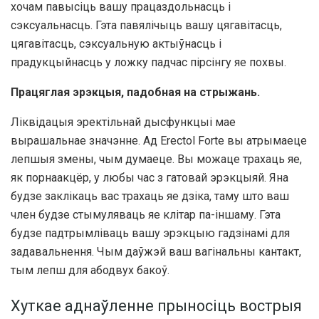
хочам павысіць вашу працаздольнасць і
сэксуальнасць. Гэта павялічыць вашу цягавітасць,
цягавітасць, сэксуальную актыўнасць і
прадукцыйнасць у ложку падчас пірсінгу яе похвы.
Працяглая эрэкцыя, падобная на стрыжань.
Ліквідацыя эректільнай дысфункцыі мае
вырашальнае значэнне. Ад Erectol Forte вы атрымаеце
лепшыя змены, чым думаеце. Вы можаце трахаць яе,
як порнаакцёр, у любы час з гатовай эрэкцыяй. Яна
будзе заклікаць вас трахаць яе дзіка, таму што ваш
член будзе стымуляваць яе клітар па-іншаму. Гэта
будзе падтрымліваць вашу эрэкцыю гадзінамі для
задавальнення. Чым даўжэй ваш вагінальны кантакт,
тым лепш для абодвух бакоў.
Хуткае аднаўленне прыносіць вострыя