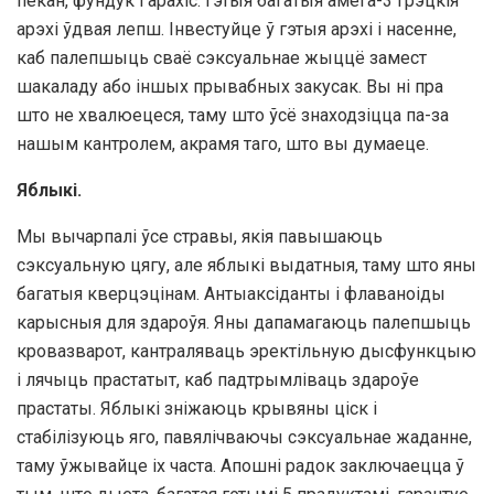
пекан, фундук і арахіс. Гэтыя багатыя амега-3 грэцкія
арэхі ўдвая лепш. Інвестуйце ў гэтыя арэхі і насенне,
каб палепшыць сваё сэксуальнае жыццё замест
шакаладу або іншых прывабных закусак. Вы ні пра
што не хвалюецеся, таму што ўсё знаходзіцца па-за
нашым кантролем, акрамя таго, што вы думаеце.
Яблыкі.
Мы вычарпалі ўсе стравы, якія павышаюць
сэксуальную цягу, але яблыкі выдатныя, таму што яны
багатыя кверцэцінам. Антыаксіданты і флаваноіды
карысныя для здароўя. Яны дапамагаюць палепшыць
кровазварот, кантраляваць эректільную дысфункцыю
і лячыць прастатыт, каб падтрымліваць здароўе
прастаты. Яблыкі зніжаюць крывяны ціск і
стабілізуюць яго, павялічваючы сэксуальнае жаданне,
таму ўжывайце іх часта. Апошні радок заключаецца ў