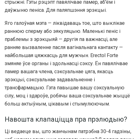
стрыжні. Гэты рэцэпт павялічвае памер, аб'ём і
даўжыню пеніса. Для паляпшэння эрэкцыі.
Яго галоўная мэта — ліквідаваць тое, што выклікае
раннюю сперму або эякуляцыю. Маленькі пеніс і
праблемы з эрэкцыяй — другія па важнасці, але
ранняе вызваленне пасля вагінальнага кантакту —
найбольшая цяжкасць для мужчын. Erectol Forte
змяняе ўсе органы і здольнасці сэксу. Ён павялічвае
памер вашага члена, сэксуальнае цяга, якасць
эрэкцыі, сэксуальнае задавальненне і
трансфармацыю. Гэта павышае вашу сэксуальную
сілу, моц і здароўе, робячы ваша сэксуальнае жыццё
больш актыўным, цікавым і стымулюючым.
Навошта клапаціцца пра прэлюдыю?
Ці ведаеце вы, што жанчынам патрэбна 30-4 гадзіны,