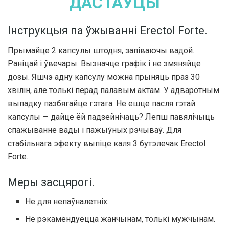
ДАСТАЎЦЫ
Інструкцыя па ўжыванні Erectol Forte.
Прымайце 2 капсулы штодня, запіваючы вадой.
Раніцай і ўвечары. Вызначце графік і не змяняйце
дозы. Яшчэ адну капсулу можна прыняць праз 30
хвілін, але толькі перад палавым актам. У адваротным
выпадку пазбягайце гэтага. Не ешце пасля гэтай
капсулы — дайце ёй падзейнічаць? Лепш павялічыць
спажыванне вады і пажыўных рэчываў. Для
стабільнага эфекту выпіце каля 3 бутэлечак Erectol
Forte.
Меры засцярогі.
Не для непаўналетніх.
Не рэкамендуецца жанчынам, толькі мужчынам.