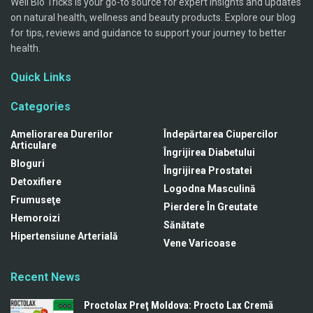
Well Bio Tricks is your go-to source for expert insights and updates
on natural health, wellness and beauty products. Explore our blog
for tips, reviews and guidance to support your journey to better
health.
Quick Links
Categories
Ameliorarea Durerilor
Îndepărtarea Ciupercilor
Articulare
Îngrijirea Diabetului
Bloguri
Îngrijirea Prostatei
Detoxifiere
Logodna Masculină
Frumuseţe
Pierdere În Greutate
Hemoroizi
Sănătate
Hipertensiune Arterială
Vene Varicoase
Recent News
Proctolax Preţ Moldova: Procto Lax Cremă