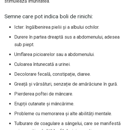
stimulează imunitatea.
Semne care pot indica boli de rinichi:
Icter: îngălbenirea pielii și a albului ochilor.
Durere în partea dreaptă sus a abdomenului, adesea
sub piept.
Umflarea picioarelor sau a abdomenului.
Culoarea întunecată a urinei.
Decolorare fecală, constipație, diaree.
Greață și vărsături, senzație de amărăciune în gură.
Pierderea poftei de mâncare.
Erupții cutanate și mâncărime.
Probleme cu memorarea și alte abilități mentale.
Tulburare de coagulare a sângelui, care se manifestă