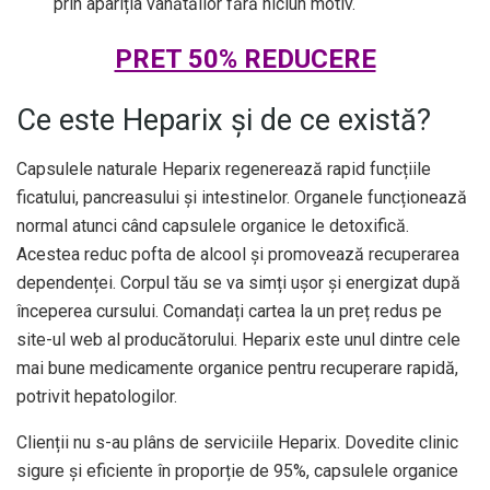
prin apariția vânătăilor fără niciun motiv.
PRET 50% REDUCERE
Ce este Heparix și de ce există?
Capsulele naturale Heparix regenerează rapid funcțiile
ficatului, pancreasului și intestinelor. Organele funcționează
normal atunci când capsulele organice le detoxifică.
Acestea reduc pofta de alcool și promovează recuperarea
dependenței. Corpul tău se va simți ușor și energizat după
începerea cursului. Comandați cartea la un preț redus pe
site-ul web al producătorului. Heparix este unul dintre cele
mai bune medicamente organice pentru recuperare rapidă,
potrivit hepatologilor.
Clienții nu s-au plâns de serviciile Heparix. Dovedite clinic
sigure și eficiente în proporție de 95%, capsulele organice