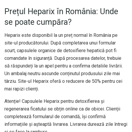
Prețul Heparix în România: Unde
se poate cumpăra?
Heparix este disponibil la un preț normal în România pe
site-ul producătorului. După completarea unui formular
scurt, capsulele organice de detoxifiere hepatică pot fi
comandate în siguranță. După procesarea datelor, trebuie
să răspundeți la un apel pentru a confirma detaliile livrării.
Un ambalaj neutru ascunde conținutul produsului zile mai
târziu. Site-ul Heparix oferă o reducere de 50% pentru cei
mai rapizi clienți.
Atenție! Capsulele Heparix pentru detoxifierea și
regenerarea ficatului se obțin online ca de obicei. Clienții
completează formularul de comandă, își confirmă
informațiile și așteaptă livrarea. Livrarea durează zile întregi
și se face la ramburs.