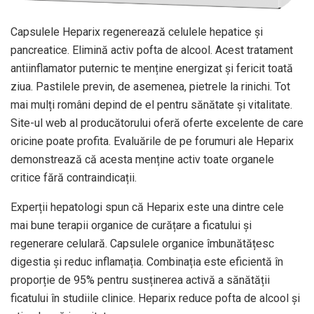
Capsulele Heparix regenerează celulele hepatice și
pancreatice. Elimină activ pofta de alcool. Acest tratament
antiinflamator puternic te menține energizat și fericit toată
ziua. Pastilele previn, de asemenea, pietrele la rinichi. Tot
mai mulți români depind de el pentru sănătate și vitalitate.
Site-ul web al producătorului oferă oferte excelente de care
oricine poate profita. Evaluările de pe forumuri ale Heparix
demonstrează că acesta menține activ toate organele
critice fără contraindicații.
Experții hepatologi spun că Heparix este una dintre cele
mai bune terapii organice de curățare a ficatului și
regenerare celulară. Capsulele organice îmbunătățesc
digestia și reduc inflamația. Combinația este eficientă în
proporție de 95% pentru susținerea activă a sănătății
ficatului în studiile clinice. Heparix reduce pofta de alcool și