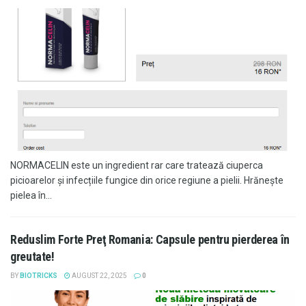
NORMACELIN este un ingredient rar care tratează ciuperca
picioarelor și infecțiile fungice din orice regiune a pielii. Hrănește
pielea în...
Reduslim Forte Preţ Romania: Capsule pentru pierderea în
greutate!
BY
BIOTRICKS
AUGUST 22, 2025
0