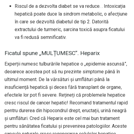
Riscul de a dezvolta diabet se va reduce. . Intoxicația
hepatică poate duce la sindrom metabolic, o afecțiune
în care se dezvoltă diabetul de tip 2. Datorită
extractului de turmeric, sarcina toxică asupra ficatului
va fi redusă semnificativ.
Ficatul spune „MULȚUMESC”. Heparix
Experții numesc tulburările hepatice o „epidemie ascunsă”,
deoarece acestea pot să nu prezinte simptome până în
ultimul moment. De la vărsături și umflături până la
insuficiență hepatică și deces fără transplant de organe,
efectele lor pot fi severe. Rețineți că problemele hepatice
cresc riscul de cancer hepatic! Recomand tratamentul rapid
pentru durerea din hipocondrul drept, eructații, urină neagră
și umflături. Cred că Heparix este cel mai bun tratament
pentru sănătatea ficatului și prevenirea patologiilor. Aceste
capsule naturale cresc regenerarea celulelor hepatice,