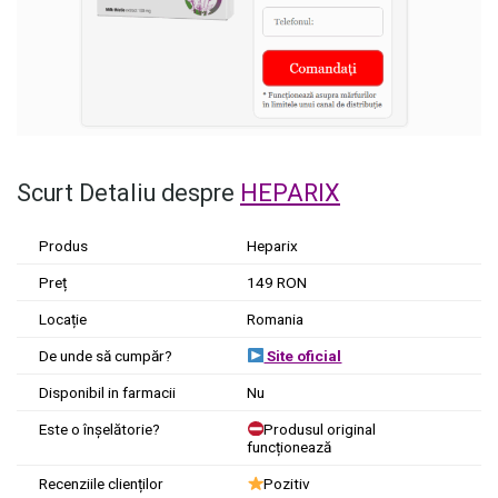
Scurt Detaliu despre
HEPARIX
Produs
Heparix
Preț
149 RON
Locație
Romania
De unde să cumpăr?
Site oficial
Disponibil in farmacii
Nu
Este o înșelătorie?
Produsul original
funcționează
Recenziile clienților
Pozitiv