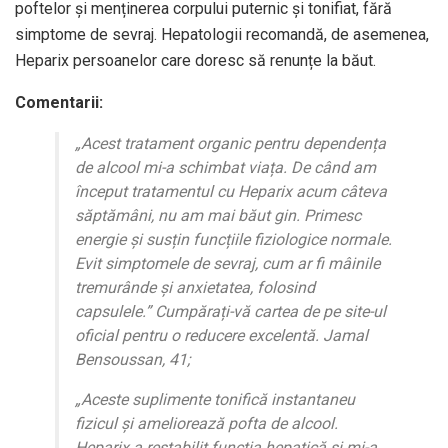
poftelor și menținerea corpului puternic și tonifiat, fără
simptome de sevraj. Hepatologii recomandă, de asemenea,
Heparix persoanelor care doresc să renunțe la băut.
Comentarii:
„Acest tratament organic pentru dependența
de alcool mi-a schimbat viața. De când am
început tratamentul cu Heparix acum câteva
săptămâni, nu am mai băut gin. Primesc
energie și susțin funcțiile fiziologice normale.
Evit simptomele de sevraj, cum ar fi mâinile
tremurânde și anxietatea, folosind
capsulele.” Cumpărați-vă cartea de pe site-ul
oficial pentru o reducere excelentă. Jamal
Bensoussan, 41;
„Aceste suplimente tonifică instantaneu
fizicul și ameliorează pofta de alcool.
Heparix a restabilit funcția hepatică și mi-a