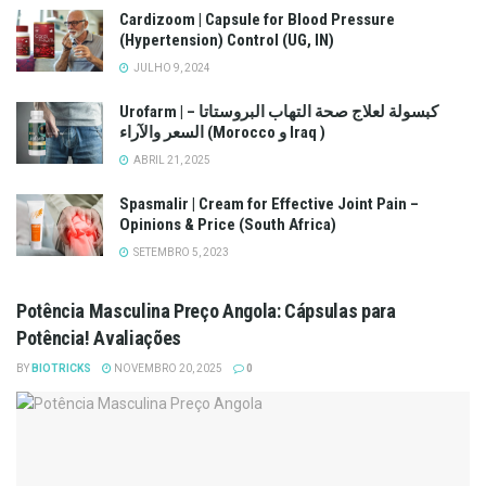
Cardizoom | Capsule for Blood Pressure
(Hypertension) Control (UG, IN)
JULHO 9, 2024
Urofarm | كبسولة لعلاج صحة التهاب البروستاتا –
السعر والآراء (Morocco و Iraq )
ABRIL 21, 2025
Spasmalir | Cream for Effective Joint Pain –
Opinions & Price (South Africa)
SETEMBRO 5, 2023
Potência Masculina Preço Angola: Cápsulas para
Potência! Avaliações
BY
BIOTRICKS
NOVEMBRO 20, 2025
0