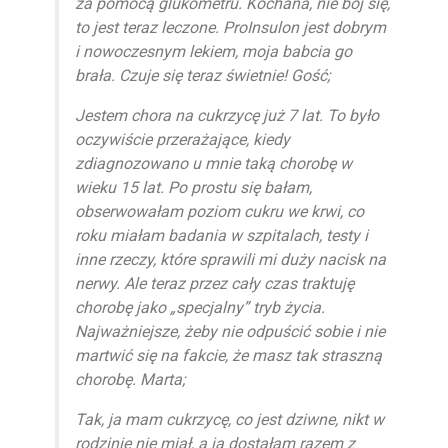
za pomocą glukometru. Kochana, nie bój się,
to jest teraz leczone. ProInsulon jest dobrym
i nowoczesnym lekiem, moja babcia go
brała. Czuje się teraz świetnie! Gość;
Jestem chora na cukrzycę już 7 lat. To było
oczywiście przerażające, kiedy
zdiagnozowano u mnie taką chorobę w
wieku 15 lat. Po prostu się bałam,
obserwowałam poziom cukru we krwi, co
roku miałam badania w szpitalach, testy i
inne rzeczy, które sprawili mi duży nacisk na
nerwy. Ale teraz przez cały czas traktuję
chorobę jako „specjalny” tryb życia.
Najważniejsze, żeby nie odpuścić sobie i nie
martwić się na fakcie, że masz tak straszną
chorobę. Marta;
Tak, ja mam cukrzycę, co jest dziwne, nikt w
rodzinie nie miał, a ja dostałam razem z