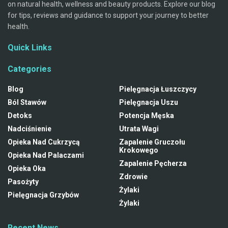
on natural health, wellness and beauty products. Explore our blog
for tips, reviews and guidance to support your journey to better
health.
Quick Links
Categories
Blog
Pielęgnacja Łuszczycy
Ból Stawów
Pielęgnacja Uszu
Detoks
Potencja Męska
Nadciśnienie
Utrata Wagi
Opieka Nad Cukrzycą
Zapalenie Gruczołu
Krokowego
Opieka Nad Palaczami
Zapalenie Pęcherza
Opieka Oka
Zdrowie
Pasożyty
Żylaki
Pielęgnacja Grzybów
Żylaki
Recent News