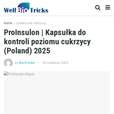
Home
Opieka nad cukrzycą
ProInsulon | Kapsułka do
kontroli poziomu cukrzycy
(Poland) 2025
by
BioTricks
30 czerwca, 2025