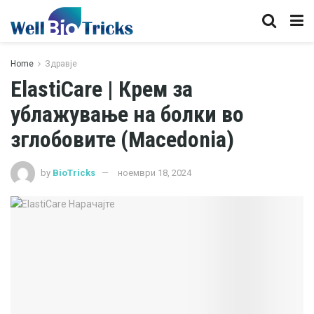
Home
Здравје
ElastiCare | Крем за
ублажување на болки во
зглобовите (Macedonia)
by
BioTricks
ноември 18, 2024