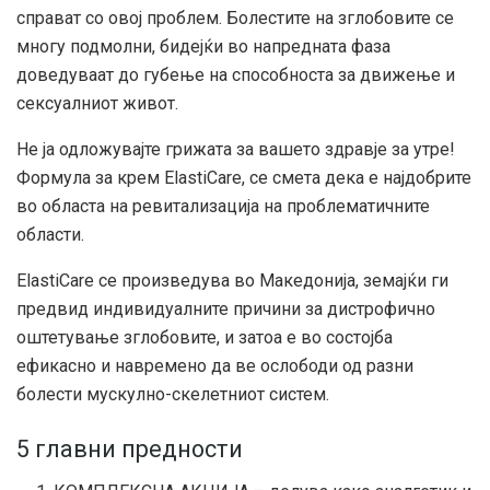
справат со овој проблем. Болестите на зглобовите се
многу подмолни, бидејќи во напредната фаза
доведуваат до губење на способноста за движење и
сексуалниот живот.
Не ја одложувајте грижата за вашето здравје за утре!
Формула за крем ElastiCare, се смета дека е најдобрите
во областа на ревитализација на проблематичните
области.
ElastiCare се произведува во Македонија, земајќи ги
предвид индивидуалните причини за дистрофично
оштетување зглобовите, и затоа е во состојба
ефикасно и навремено да ве ослободи од разни
болести мускулно-скелетниот систем.
5 главни предности