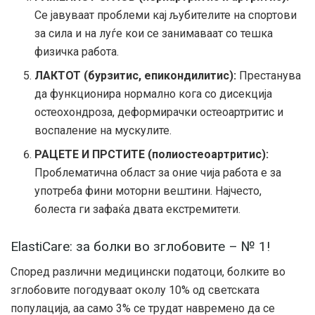
Се јавуваат проблеми кај љубителите на спортови
за сила и на луѓе кои се занимаваат со тешка
физичка работа.
ЛАКТОТ (бурзитис, епикондилитис):
Престанува
да функционира нормално кога со дисекција
остеохондроза, деформирачки остеоартритис и
воспаление на мускулите.
РАЦЕТЕ И ПРСТИТЕ (полиостеоартритис):
Проблематична област за оние чија работа е за
употреба фини моторни вештини. Најчесто,
болеста ги зафаќа двата екстремитети.
ElastiCare: за болки во зглобовите – № 1!
Според различни медицински податоци, болките во
зглобовите погодуваат околу 10% од светската
популација, aа само 3% се трудат навремено да се