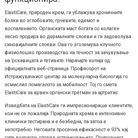
ElastiCare, природен крем, ги ублажува хроничните
болки во зглобовите, грчевите, едемот и
воспалението. Органската маст богата со колаген
лесно продира во дермалните слоеви и ги задоволува
синовијалните слоеви. Ова го зголемува клучното
физиолошко производство на течност за зачувување
на ‘рскавицата и тетивите. Нарачајте копија од
официјалната веб-страница. Професорот на
Истражувачкиот центар за молекуларна биологија го
осмислил помагалото за мобилност. Тој го смета
ElastiCare за врвен органски третман за артритис.
Изведбата на ElastiCare ги импресионираше клиентите,
кои не се пожалија. Природната крема е интензивно
клинички тестирана и е безбедна, па затоа е
непотребно. Неговата просечна ефикасност е 93% кај
сите возрасти, според истражувањето. Природниот