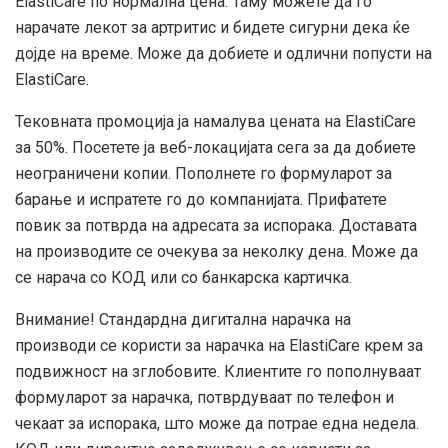
ElastiCare по нормална цена. Таму можете да го
нарачате лекот за артритис и бидете сигурни дека ќе
дојде на време. Може да добиете и одлични попусти на
ElastiCare.
Тековната промоција ја намалува цената на ElastiCare
за 50%. Посетете ја веб-локацијата сега за да добиете
неограничени копии. Пополнете го формуларот за
барање и испратете го до компанијата. Прифатете
повик за потврда на адресата за испорака. Доставата
на производите се очекува за неколку дена. Може да
се нарача со КОД или со банкарска картичка.
Внимание! Стандардна дигитална нарачка на
производи се користи за нарачка на ElastiCare крем за
подвижност на зглобовите. Клиентите го пополнуваат
формуларот за нарачка, потврдуваат по телефон и
чекаат за испорака, што може да потрае една недела.