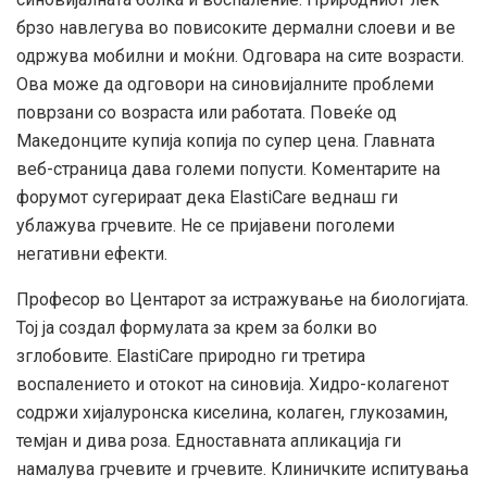
брзо навлегува во повисоките дермални слоеви и ве
одржува мобилни и моќни. Одговара на сите возрасти.
Ова може да одговори на синовијалните проблеми
поврзани со возраста или работата. Повеќе од
Македонците купија копија по супер цена. Главната
веб-страница дава големи попусти. Коментарите на
форумот сугерираат дека ElastiCare веднаш ги
ублажува грчевите. Не се пријавени поголеми
негативни ефекти.
Професор во Центарот за истражување на биологијата.
Тој ја создал формулата за крем за болки во
зглобовите. ElastiCare природно ги третира
воспалението и отокот на синовија. Хидро-колагенот
содржи хијалуронска киселина, колаген, глукозамин,
темјан и дива роза. Едноставната апликација ги
намалува грчевите и грчевите. Клиничките испитувања