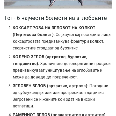
Топ- 6 најчести болести на зглобовите
КОКСАРТРОЗА НА ЗГЛОБОТ НА КОЛКОТ
(Пертесова болест):
Се јавува кај постарите лица:
коксартрозата предизвикува фрактури колкот,
спортистите страдаат од бурзитис.
КОЛЕНО ЗГЛОБ (артритис, бурзитис,
тендинитис):
Хроничните дегенеративни процеси
предизвикуваат уништување на зглобовите и
може да доведе до попреченост.
ЗГЛОБЕН ЗГЛОБ (артритис, артроза):
Погодени
од сублуксација или или прогресивен артритис:
Загрозени се и жените кои одат на високи
потпетици.
РАМЕНИОТ ЗГЛОБ (периартритис и артритис):