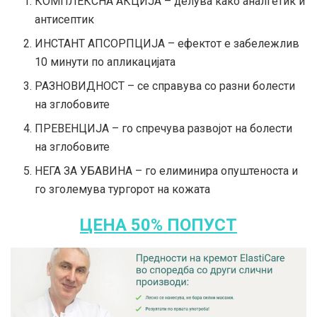
КОМПЛЕКСНА АКЦИЈА – делува како аналгетик и
антисептик
ИНСТАНТ АПСОРПЦИЈА – ефектот е забележлив
10 минути по апликацијата
РАЗНОВИДНОСТ – се справува со разни болести
на зглобовите
ПРЕВЕНЦИЈА – го спречува развојот на болести
на зглобовите
НЕГА ЗА УБАВИНА – го елиминира опуштеноста и
го зголемува тургорот на кожата
ЦЕНА 50% ПОПУСТ