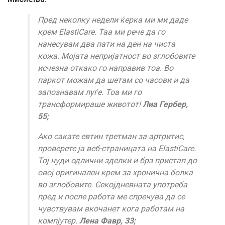
Пред неколку недели ќерка ми ми даде
крем ElastiCare. Таа ми рече да го
нанесувам два пати на ден на чиста
кожа. Мојата непријатност во зглобовите
исчезна откако го направив тоа. Во
паркот можам да шетам со часови и да
запознавам луѓе. Тоа ми го
трансформираше животот!
Лиа Гербер,
55;
Ако сакате евтин третман за артритис,
проверете ја веб-страницата на ElastiCare.
Тој нуди одлични зделки и брз пристап до
овој оригинален крем за хронична болка
во зглобовите. Секојдневната употреба
пред и после работа ме спречува да се
чувствувам вкочанет кога работам на
компјутер.
Лена Фавр, 33;