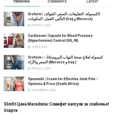
TRENDING
COMMENTS
LATEST
Urofarm | الكبسولة، التعليقات، السعر، الفوائد،
التأثير، العمل، المكونات (Iraq و Morocco)
АПРИЛ 21, 2025
Cardizoom | Capsule for Blood Pressure
(Hypertension) Control (UG, IN)
ЈУЛИ 9, 2024
Urofarm | كبسولة لعلاج صحة التهاب البروستاتا –
السعر والآراء (Morocco و Iraq )
АПРИЛ 21, 2025
Spasmalir | Cream for Effective Joint Pain –
Opinions & Price (South Africa)
СЕПТЕМВРИ 5, 2023
Slimfit Цена Macedonia: Слимфит капсули за слабеење!
Осврти