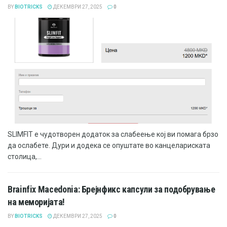
BY
BIOTRICKS
ДЕКЕМВРИ 27, 2025
0
SLIMFIT е чудотворен додаток за слабеење кој ви помага брзо
да ослабете. Дури и додека се опуштате во канцелариската
столица,...
Brainfix Macedonia: Брејнфикс капсули за подобрување
на меморијата!
BY
BIOTRICKS
ДЕКЕМВРИ 27, 2025
0