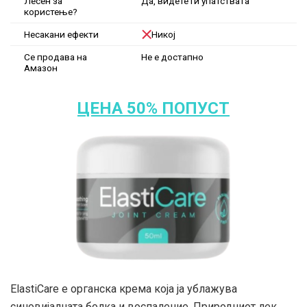
Лесен за
Да, видете ги упатствата
користење?
Несакани ефекти
Никој
Се продава на
Не е достапно
Амазон
ЦЕНА 50% ПОПУСТ
ElastiCare е органска крема која ја ублажува
синовијалната болка и воспаление. Природниот лек