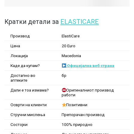
Кратки детали за
ELASTICARE
Производ
ElastiCare
Цена
20 Euro
Локација
Macedonia
Каде да купам?
Официјална веб страна
Достапно во
бр
аптеките
Дали е тоа измама?
Оригиналниот производ
работи
Осврти на клиенти
Позитивни
Стручни мислења
Препорачан производ
Состојки
100% природно