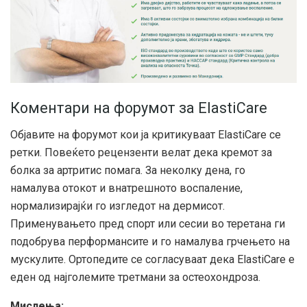
Коментари на форумот за ElastiCare
Објавите на форумот кои ја критикуваат ElastiCare се
ретки. Повеќето рецензенти велат дека кремот за
болка за артритис помага. За неколку дена, го
намалува отокот и внатрешното воспаление,
нормализирајќи го изгледот на дермисот.
Применувањето пред спорт или сесии во теретана ги
подобрува перформансите и го намалува грчењето на
мускулите. Ортопедите се согласуваат дека ElastiCare е
еден од најголемите третмани за остеохондроза.
Мислења: