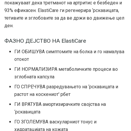
покажуваат дека третманот на артритис е безбеден и
93% ефикасен. ElastiCare ги регенерира ‘рскавицата,
тетивите и зглобовите за да ве држи во движење цел
ден.
ФАЗНО ДЕЈСТВО НА ElastiCare
ГИ ОБИШУВА симптомите на болка и го намалува
отокот
ГИ НОРМАЛИЗИРА метаболичките процеси во
зглобната капсула
ГО СПРЕЧУВА разредувањето на ‘рскавицата и
растот на коскениот' рбет
ГИ ВРАТУВА амортизирачките својства на
‘рскавицата
ГО ЗГОЛЕМУВА васкуларниот тонус и
хидратацијата на кожата