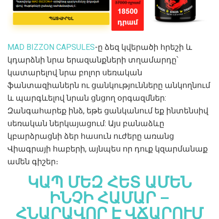
MAD BIZZON CAPSULES
-ը ձեզ կվերածի հրեշի և
կդարձնի նրա երազանքների տղամարդը՝
կատարելով նրա բոլոր սեռական
ֆանտազիաներն ու ցանկությունները անկողնում
և պարգևելով նրան ցնցող օրգազմներ:
Զանգահարեք ինձ, եթե ցանկանում եք ինտենսիվ
սեռական ներկայացում: Այս բանաձևը
կբարձրացնի ձեր հասուն ուժերը առանց
Վիագրայի հաբերի, այնպես որ դուք կզարմանաք
ամեն գիշեր։
ԿԱՊ ՄԵԶ ՀԵՏ ԱՄԵՆ
ԻՆՉԻ ՀԱՄԱՐ –
ՀՆԱՐԱՎՈՐ Է ՎՃԱՐՈՒՄ