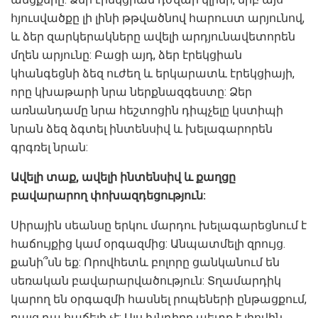
հյուսվածքը լի լինի թթվածնով հարուստ արյունով,
և ձեր զարկերակները ավելի արդյունավետորեն
մղեն արյունը: Բացի այդ, ձեր էրեկցիան
կհանգեցնի ձեզ ուժեղ և երկարատև էրեկցիայի,
որը կխաթարի նրա ներքնազգեստը: Ձեր
առնանդամը նրա հեշտոցին դիպչելը կստիպի
նրան ձեզ ձգտել ինտենսիվ և խելագարորեն
գրգռել նրան:
Ավելի տաք, ավելի ինտենսիվ և քաղցը
բավարարող փոխազդեցություն:
Սիրային սեանսը երկու մարդու խելագարեցնում է
հաճույքից կամ օրգազմից: Անպատմելի զրույց.
քանի՞սն եք: Որովհետև բոլորը ցանկանում են
սեռական բավարարվածություն: Տղամարդիկ
կարող են օրգազմի հասնել րոպեների ընթացքում,
բայց դա հաճելի չէ: Այս խնդիրը պետք է լիովին