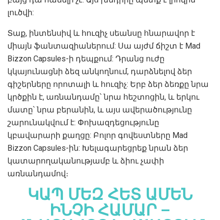
լուծվի:
Տաք, ինտենսիվ և հուզիչ սեանսը հնարավոր է
միայն ֆանտազիաներում: Սա այժմ ճիշտ է Mad
Bizzon Capsules-ի դեպքում: Դրանց ուժը
կկայունացնի ձեզ անկողնում, դարձնելով ձեր
գիշերները որոտալի և հուզիչ: Երբ ձեր ձեռքը նրա
կրծքին է, առնանդամը՝ նրա հեշտոցին, և երկու
մատը՝ նրա բերանին, և այս ավերածությունը
շարունակվում է: Փոխազդեցությունը
կբավարարի քաղցը: Բոլոր գովեստները Mad
Bizzon Capsules-ին: Խելագարեցրեք նրան ձեր
կատարողականությամբ և ձիու չափի
առնանդամով։
ԿԱՊ ՄԵԶ ՀԵՏ ԱՄԵՆ
ԻՆՉԻ ՀԱՄԱՐ –