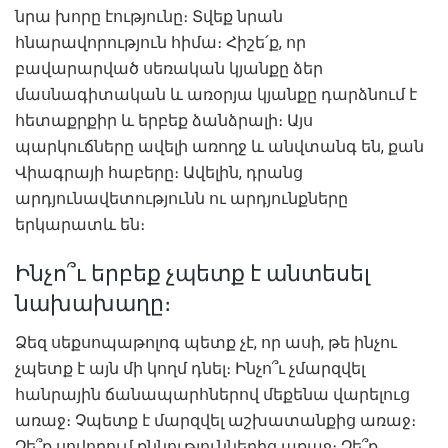
նրա խորը էությունը։ Տվեք նրան
հնարավորություն հիմա։ Հիշե՛ք, որ
բավարարված սեռական կյանքը ձեր
մասնագիտական ​​և առօրյա կյանքը դարձնում է
հետաքրքիր և երբեք ձանձրալի։ Այս
պարկուճները ավելի առողջ և անվտանգ են, քան
Վիագրայի հաբերը։ Ավելին, դրանց
արդյունավետությունն ու արդյունքները
երկարատև են։
Ինչո՞ւ երբեք չպետք է անտեսել
նախախաղը։
Ձեզ սեքսոպաթոլոգ պետք չէ, որ ասի, թե ինչու
չպետք է այն մի կողմ դնել։ Ինչո՞ւ չմարզվել
հանրային ճանապարհներով մեքենա վարելուց
առաջ։ Չպետք է մարզվել աշխատանքից առաջ։
Չե՞ք սովորում քննություններից առաջ։ Չե՞ք