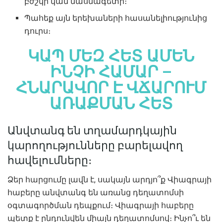
բժշկի կամ մասնագետի։
Պահեք այն երեխաների հասանելիությունից
դուրս։
ԿԱՊ ՄԵԶ ՀԵՏ ԱՄԵՆ
ԻՆՉԻ ՀԱՄԱՐ –
ՀՆԱՐԱՎՈՐ Է ՎՃԱՐՈՒՄ
ԱՌԱՔՄԱՆ ՀԵՏ
Անվտանգ են տղամարդկային
կարողությունները բարելավող
հավելումները։
Ձեր հարցումը լավն է, սակայն արդյո՞ք Վիագրայի
հաբերը անվտանգ են առանց դեղատոմսի
օգտագործման դեպքում։ Վիագրայի հաբերը
պետք է ընդունվեն միայն դեղատոմսով։ Ինչո՞ւ են