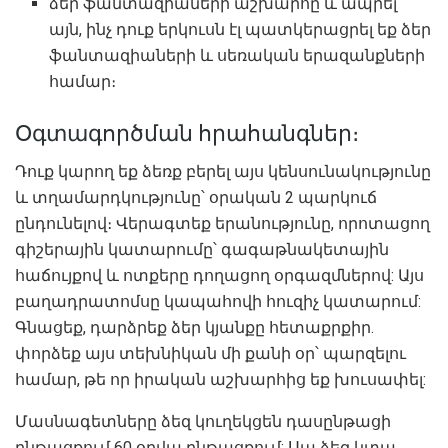
ձեր ֆանտազիաների աշխարհը և ապրել
այն, ինչ դուք երկուսն էլ պատկերացրել եք ձեր
ֆանտազիաների և սեռական երազանքների
համար։
Օգտագործման հրահանգներ։
Դուք կարող եք ձեռք բերել այս կենսունակությունը
և տղամարդկությունը՝ օրական 2 պարկուճ
ընդունելով։ Վերագտեք երանությունը, որոտացող
գիշերային կատարումը՝ գագաթնակետային
հաճույքով և ոտքերը դողացող օրգազմներով: Այս
բաղադրատոմսը կապահովի հուզիչ կատարում:
Գնացեք, դարձրեք ձեր կյանքը հետաքրքիր.
փորձեք այս տեխնիկան մի քանի օր՝ պարզելու
համար, թե որ իրական աշխարհից եք խուսափել:
Մասնագետները ձեզ կուղեկցեն դասընթացի
ընթացքում 60 օրվա ընթացքում: Սա ձեզ կտա