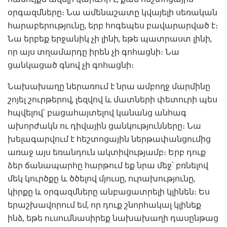
օրգազմները։ Նա ամենաշատը կվայելի սեռական
հարաբերությունը, երբ հոգեպես բավարարված է։
Նա երբեք երջանիկ չի լինի, եթե պատրաստ լինի,
որ այս տղամարդը իրեն չի գոհացնի։ Նա
ցանկացած գնով չի գոհացնի։
Նախախաղը ներառում է նրա ամբողջ մարմինը
շոյել շուրթերով, լեզվով և մատների փետուրի պես
հպվելով՝ բացահայտելով կանանց անհագ
ախորժակն ու դիվային ցանկությունները։ Նա
խելագարվում է հեշտոցային ներթափանցումից
առաջ այս եռանդուն ակտիվությամբ։ Երբ դուք
ձեր ճանապարհը հարթում եք նրա մեջ՝ բռնելով
մեկ կուրծքը և ծծելով մյուսը, ուրախությունը,
կիրքը և օրգազմները անբացատրելի կլինեն։ Ես
երաշխավորում եմ, որ դուք շնորհակալ կլինեք
ինձ, եթե ուսումնասիրեք նախախաղի դասընթաց