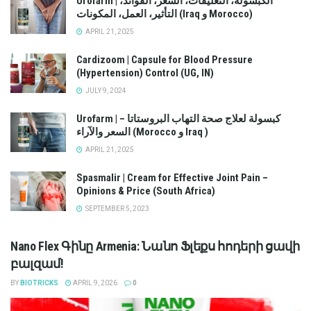
Urofarm | الكبسولة، التعليقات، السعر، الفوائد،
التأثير، العمل، المكونات (Iraq و Morocco)
APRIL 21, 2025
Cardizoom | Capsule for Blood Pressure
(Hypertension) Control (UG, IN)
JULY 9, 2024
Urofarm | كبسولة لعلاج صحة التهاب البروستاتا –
السعر والآراء (Morocco و Iraq )
APRIL 21, 2025
Spasmalir | Cream for Effective Joint Pain –
Opinions & Price (South Africa)
SEPTEMBER 5, 2023
Nano Flex Գինը Armenia: Նանո Ֆլեքս հոդերի ցավի
բալզամ!
BY
BIOTRICKS
APRIL 9, 2026
0