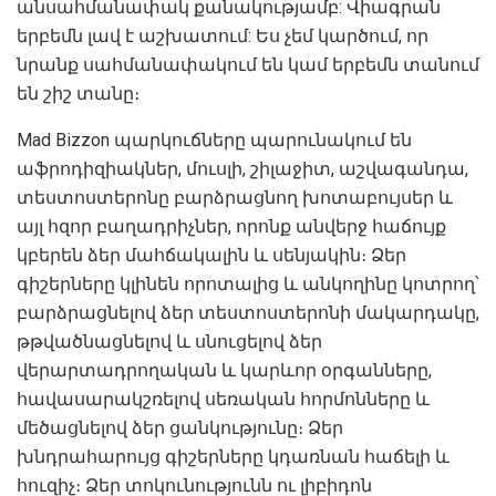
անսահմանափակ քանակությամբ: Վիագրան
երբեմն լավ է աշխատում: Ես չեմ կարծում, որ
նրանք սահմանափակում են կամ երբեմն տանում
են շիշ տանը։
Mad Bizzon պարկուճները պարունակում են
աֆրոդիզիակներ, մուսլի, շիլաջիտ, աշվագանդա,
տեստոստերոնը բարձրացնող խոտաբույսեր և
այլ հզոր բաղադրիչներ, որոնք անվերջ հաճույք
կբերեն ձեր մահճակալին և սենյակին։ Ձեր
գիշերները կլինեն որոտալից և անկողինը կոտրող՝
բարձրացնելով ձեր տեստոստերոնի մակարդակը,
թթվածնացնելով և սնուցելով ձեր
վերարտադրողական և կարևոր օրգանները,
հավասարակշռելով սեռական հորմոնները և
մեծացնելով ձեր ցանկությունը։ Ձեր
խնդրահարույց գիշերները կդառնան հաճելի և
հուզիչ։ Ձեր տոկունությունն ու լիբիդոն