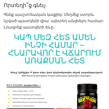
Որտեղի՞ց գնել։
Գնեք պաշտոնական կայքից։ Սեղմեք ստորև
նշված պատկերի վրա՝ այնտեղ անցնելու համար։
Լրացրեք պատվերի ձևը։
ԿԱՊ ՄԵԶ ՀԵՏ ԱՄԵՆ
ԻՆՉԻ ՀԱՄԱՐ –
ՀՆԱՐԱՎՈՐ Է ՎՃԱՐՈՒՄ
ԱՌԱՔՄԱՆ ՀԵՏ