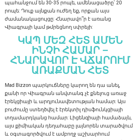
պահանջում են 30-35 րոպե, ամենացածրը՝ 20
րոպե: Դուք այնքան ուժեղ եք, որքան այս
ժամանակացույցը: Հնարավո՞ր է առանց
Վիագրայի կամ թմրեցնող սփրեյի:
ԿԱՊ ՄԵԶ ՀԵՏ ԱՄԵՆ
ԻՆՉԻ ՀԱՄԱՐ –
ՀՆԱՐԱՎՈՐ Է ՎՃԱՐՈՒՄ
ԱՌԱՔՄԱՆ ՀԵՏ
Mad Bizzon պարկուճները կարող են դա անել,
քանի որ Վիագրան անվտանգ չէ քնելուց առաջ
էրեկցիայի և արդյունավետության համար: Այս
բուժումը ստեղծվել է էրեկտիլ դիսֆունկցիայի
տղամարդկանց համար: Լիցենզիայի համաձայն,
այս քիմիական դեղահաբը լայնորեն տարածվում
և օգտագործվում է ամբողջ աշխարհում